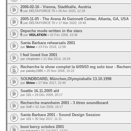
2006-02-16 - Vienna, Stadthalle, Austria
par
DELTA FORCE 70
» 05 Avr 2020, 12:28
2005-11-05 - The Arena At Gwinnett Center, Atlanta, GA, USA
par
DELTA FORCE 70
» 17 Mar 2020, 19:49
Depeche mode written in the stars
par
VIOLATION
» 02 Fév 2008, 19:36
Santa Barbara rehearsals 2001
par
Shine
» 23 Fév 2018, 12:58
I feel loved live 2001
par
chopindm
» 21 Mai 2014, 16:29
Recherche le show complet la 6/05/03 mg solo tour - Recher
par
paisley1985
» 25 Nov 2006, 15:22
SOUNDBOARD, München,Olympiahalle 13.10.1998
par
Shine
» 27 Mar 2017, 22:45
Seattle 16.11.2005 ald
par
101
» 29 Déc 2009, 20:17
Recherche mannheim 2001 - 3 titres soundboard
par
Xoff
» 10 Juin 2009, 18:17
Santa Barbara 2001 - Sound Design Session
par
101
» 30 Sep 2017, 11:11
boot bercy octobre 2001
par
trevezel
» 31 Juil 2012, 14:02