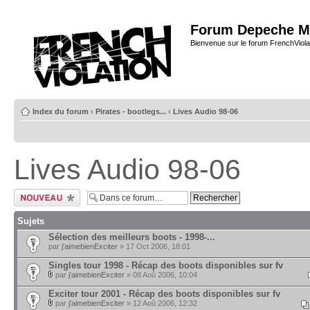
Forum Depeche M
Bienvenue sur le forum FrenchViola
Index du forum
‹
Pirates - bootlegs...
‹
Lives Audio 98-06
Lives Audio 98-06
Ecrire un nouveau
sujet
Sujets
Sélection des meilleurs boots - 1998-...
par
j'aimebienExciter
» 17 Oct 2006, 18:01
Singles tour 1998 - Récap des boots disponibles sur fv
par
j'aimebienExciter
» 08 Aoû 2006, 10:04
Exciter tour 2001 - Récap des boots disponibles sur fv
par
j'aimebienExciter
» 12 Aoû 2006, 12:32