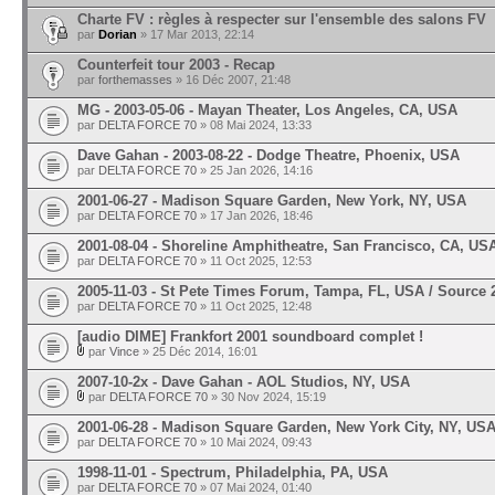
Charte FV : règles à respecter sur l'ensemble des salons FV
par
Dorian
» 17 Mar 2013, 22:14
Counterfeit tour 2003 - Recap
par
forthemasses
» 16 Déc 2007, 21:48
MG - 2003-05-06 - Mayan Theater, Los Angeles, CA, USA
par
DELTA FORCE 70
» 08 Mai 2024, 13:33
Dave Gahan - 2003-08-22 - Dodge Theatre, Phoenix, USA
par
DELTA FORCE 70
» 25 Jan 2026, 14:16
2001-06-27 - Madison Square Garden, New York, NY, USA
par
DELTA FORCE 70
» 17 Jan 2026, 18:46
2001-08-04 - Shoreline Amphitheatre, San Francisco, CA, US
par
DELTA FORCE 70
» 11 Oct 2025, 12:53
2005-11-03 - St Pete Times Forum, Tampa, FL, USA / Source 
par
DELTA FORCE 70
» 11 Oct 2025, 12:48
[audio DIME] Frankfort 2001 soundboard complet !
par
Vince
» 25 Déc 2014, 16:01
2007-10-2x - Dave Gahan - AOL Studios, NY, USA
par
DELTA FORCE 70
» 30 Nov 2024, 15:19
2001-06-28 - Madison Square Garden, New York City, NY, US
par
DELTA FORCE 70
» 10 Mai 2024, 09:43
1998-11-01 - Spectrum, Philadelphia, PA, USA
par
DELTA FORCE 70
» 07 Mai 2024, 01:40