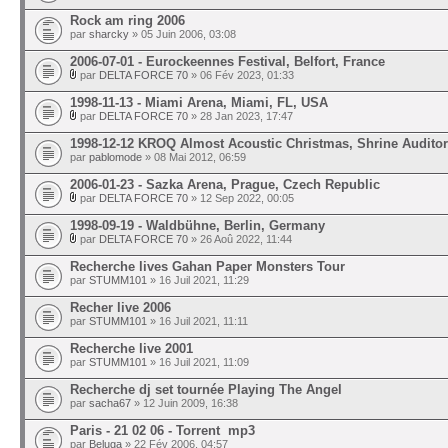
Rock am ring 2006
par
sharcky
» 05 Juin 2006, 03:08
2006-07-01 - Eurockeennes Festival, Belfort, France
par
DELTA FORCE 70
» 06 Fév 2023, 01:33
1998-11-13 - Miami Arena, Miami, FL, USA
par
DELTA FORCE 70
» 28 Jan 2023, 17:47
1998-12-12 KROQ Almost Acoustic Christmas, Shrine Auditor
par
pablomode
» 08 Mai 2012, 06:59
2006-01-23 - Sazka Arena, Prague, Czech Republic
par
DELTA FORCE 70
» 12 Sep 2022, 00:05
1998-09-19 - Waldbühne, Berlin, Germany
par
DELTA FORCE 70
» 26 Aoû 2022, 11:44
Recherche lives Gahan Paper Monsters Tour
par
STUMM101
» 16 Juil 2021, 11:29
Recher live 2006
par
STUMM101
» 16 Juil 2021, 11:11
Recherche live 2001
par
STUMM101
» 16 Juil 2021, 11:09
Recherche dj set tournée Playing The Angel
par
sacha67
» 12 Juin 2009, 16:38
Paris - 21 02 06 - Torrent mp3
par
Beluga
» 22 Fév 2006, 04:57