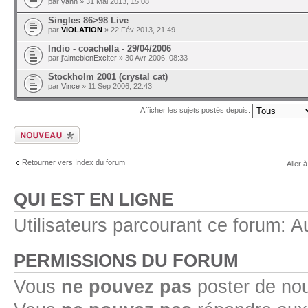
par
yann
» 31 Mai 2013, 15:08
Singles 86>98 Live
par
VIOLATION
» 22 Fév 2013, 21:49
Indio - coachella - 29/04/2006
par
j'aimebienExciter
» 30 Avr 2006, 08:33
Stockholm 2001 (crystal cat)
par
Vince
» 11 Sep 2006, 22:43
Afficher les sujets postés depuis:
Ecrire un nouveau
sujet
Retourner vers Index du forum
Aller à
QUI EST EN LIGNE
Utilisateurs parcourant ce forum: Au
PERMISSIONS DU FORUM
Vous
ne pouvez pas
poster de no