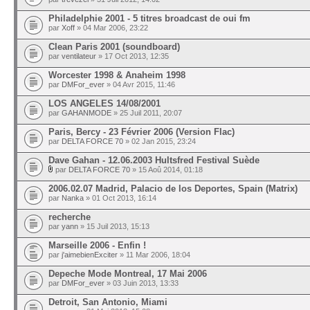
Philadelphie 2001 - 5 titres broadcast de oui fm
par
Xoff
» 04 Mar 2006, 23:22
Clean Paris 2001 (soundboard)
par
ventilateur
» 17 Oct 2013, 12:35
Worcester 1998 & Anaheim 1998
par
DMFor_ever
» 04 Avr 2015, 11:46
LOS ANGELES 14/08/2001
par
GAHANMODE
» 25 Juil 2011, 20:07
Paris, Bercy - 23 Février 2006 (Version Flac)
par
DELTA FORCE 70
» 02 Jan 2015, 23:24
Dave Gahan - 12.06.2003 Hultsfred Festival Suède
par
DELTA FORCE 70
» 15 Aoû 2014, 01:18
2006.02.07 Madrid, Palacio de los Deportes, Spain (Matrix)
par
Nanka
» 01 Oct 2013, 16:14
recherche
par
yann
» 15 Juil 2013, 15:13
Marseille 2006 - Enfin !
par
j'aimebienExciter
» 11 Mar 2006, 18:04
Depeche Mode Montreal, 17 Mai 2006
par
DMFor_ever
» 03 Juin 2013, 13:33
Detroit, San Antonio, Miami