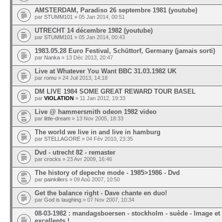
AMSTERDAM, Paradiso 26 septembre 1981 (youtube)
par
STUMM101
» 05 Jan 2014, 00:51
UTRECHT 14 décembre 1982 (youtube)
par
STUMM101
» 05 Jan 2014, 00:43
1983.05.28 Euro Festival, Schüttorf, Germany (jamais sorti)
par
Nanka
» 13 Déc 2013, 20:47
Live at Whatever You Want BBC 31.03.1982 UK
par
romu
» 24 Juil 2013, 14:18
DM LIVE 1984 SOME GREAT REWARD TOUR BASEL
par
VIOLATION
» 11 Jan 2012, 19:33
Live @ hammersmith odeon 1982 video
par
little-dream
» 13 Nov 2005, 18:33
The world we live in and live in hamburg
par
STELLAGORE
» 04 Fév 2010, 23:35
Dvd - utrecht 82 - remaster
par
crocks
» 23 Avr 2009, 16:46
The history of depeche mode - 1985>1986 - Dvd
par
painkillers
» 09 Aoû 2007, 10:50
Get the balance right - Dave chante en duo!
par
God is laughing
» 07 Nov 2007, 10:34
08-03-1982 : mandagsboersen - stockholm - suède - Image et
excellents !