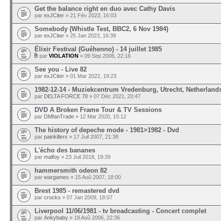
Get the balance right en duo avec Cathy Davis
par
exJCiter
» 21 Fév 2023, 16:03
Somebody (Whistle Test, BBC2, 6 Nov 1984)
par
exJCiter
» 25 Jan 2023, 16:39
Élixir Festival (Guéhenno) - 14 juillet 1985
par
VIOLATION
» 09 Sep 2006, 22:16
See you - Live 82
par
exJCiter
» 01 Mar 2022, 19:23
1982-12-14 - Muziekcentrum Vredenburg, Utrecht, Netherland
par
DELTA FORCE 70
» 07 Déc 2021, 20:47
DVD A Broken Frame Tour & TV Sessions
par
DMfanTrade
» 12 Mar 2020, 15:12
The history of depeche mode - 1981>1982 - Dvd
par
painkillers
» 17 Juil 2007, 21:38
L'écho des bananes
par
malfoy
» 23 Juil 2018, 19:39
hammersmith odeon 82
par
wargames
» 15 Aoû 2007, 18:00
Brest 1985 - remastered dvd
par
crocks
» 07 Jan 2009, 18:07
Liverpool 11/06/1981 - tv broadcasting - Concert complet
par
Ankybaby
» 18 Aoû 2006, 22:36