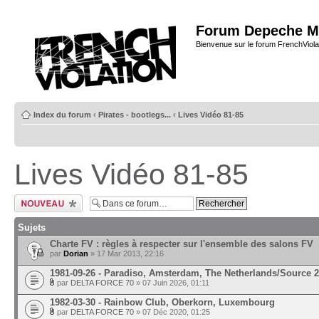
Forum Depeche M
Bienvenue sur le forum FrenchViola
Index du forum
‹
Pirates - bootlegs...
‹
Lives Vidéo 81-85
Lives Vidéo 81-85
Ecrire un nouveau
sujet
Sujets
Charte FV : règles à respecter sur l'ensemble des salons FV
par
Dorian
» 17 Mar 2013, 22:16
1981-09-26 - Paradiso, Amsterdam, The Netherlands/Source 2
par
DELTA FORCE 70
» 07 Juin 2026, 01:11
1982-03-30 - Rainbow Club, Oberkorn, Luxembourg
par
DELTA FORCE 70
» 07 Déc 2020, 01:25