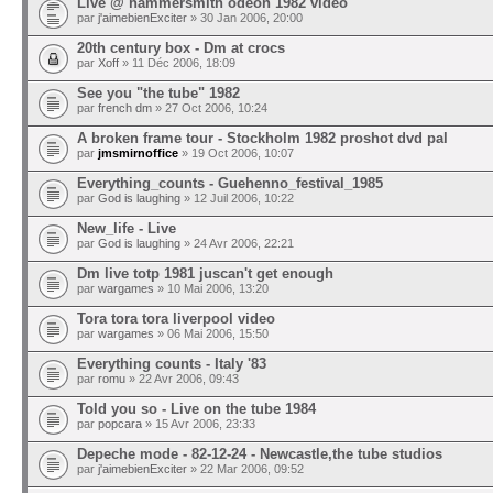
Live @ hammersmith odeon 1982 video
par
j'aimebienExciter
» 30 Jan 2006, 20:00
20th century box - Dm at crocs
par
Xoff
» 11 Déc 2006, 18:09
See you "the tube" 1982
par
french dm
» 27 Oct 2006, 10:24
A broken frame tour - Stockholm 1982 proshot dvd pal
par
jmsmirnoffice
» 19 Oct 2006, 10:07
Everything_counts - Guehenno_festival_1985
par
God is laughing
» 12 Juil 2006, 10:22
New_life - Live
par
God is laughing
» 24 Avr 2006, 22:21
Dm live totp 1981 juscan't get enough
par
wargames
» 10 Mai 2006, 13:20
Tora tora tora liverpool video
par
wargames
» 06 Mai 2006, 15:50
Everything counts - Italy '83
par
romu
» 22 Avr 2006, 09:43
Told you so - Live on the tube 1984
par
popcara
» 15 Avr 2006, 23:33
Depeche mode - 82-12-24 - Newcastle,the tube studios
par
j'aimebienExciter
» 22 Mar 2006, 09:52