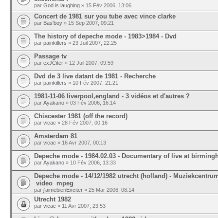
par
God is laughing
» 15 Fév 2006, 13:06
Concert de 1981 sur you tube avec vince clarke
par
Bas'boy
» 15 Sep 2007, 09:21
The history of depeche mode - 1983>1984 - Dvd
par
painkillers
» 23 Juil 2007, 22:25
Passage tv
par
exJCiter
» 12 Juil 2007, 09:59
Dvd de 3 live datant de 1981 - Recherche
par
painkillers
» 10 Fév 2007, 21:21
1981-11-06 liverpool,england - 3 vidéos et d'autres ?
par
Ayakano
» 03 Fév 2006, 16:14
Chiscester 1981 (off the record)
par
vicac
» 28 Fév 2007, 00:16
Amsterdam 81
par
vicac
» 16 Avr 2007, 00:13
Depeche mode - 1984.02.03 - Documentary of live at birmin
par
Ayakano
» 10 Fév 2006, 13:33
Depeche mode - 14/12/1982 utrecht (holland) - Muziekcentrum 
video mpeg
par
j'aimebienExciter
» 25 Mar 2006, 08:14
Utrecht 1982
par
vicac
» 11 Avr 2007, 23:53