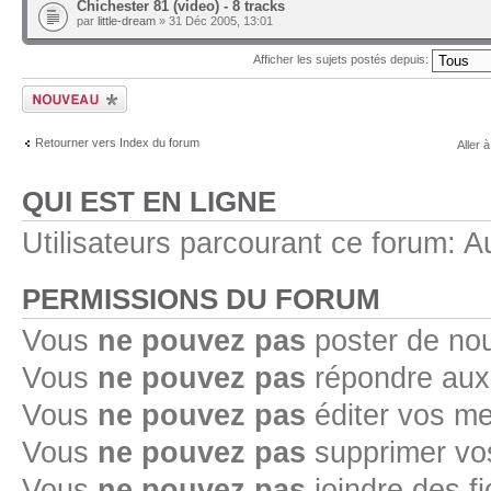
Chichester 81 (video) - 8 tracks
par
little-dream
» 31 Déc 2005, 13:01
Afficher les sujets postés depuis:
Ecrire un nouveau
sujet
Retourner vers Index du forum
Aller à
QUI EST EN LIGNE
Utilisateurs parcourant ce forum: Au
PERMISSIONS DU FORUM
Vous
ne pouvez pas
poster de no
Vous
ne pouvez pas
répondre aux
Vous
ne pouvez pas
éditer vos m
Vous
ne pouvez pas
supprimer v
Vous
ne pouvez pas
joindre des fi