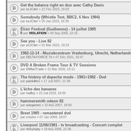
Get the balance right en duo avec Cathy Davis
par
exJCiter
» 21 Fév 2023, 16:03
Somebody (Whistle Test, BBC2, 6 Nov 1984)
par
exJCiter
» 25 Jan 2023, 16:39
Élixir Festival (Guéhenno) - 14 juillet 1985
par
VIOLATION
» 09 Sep 2006, 22:16
See you - Live 82
par
exJCiter
» 01 Mar 2022, 19:23
1982-12-14 - Muziekcentrum Vredenburg, Utrecht, Netherland
par
DELTA FORCE 70
» 07 Déc 2021, 20:47
DVD A Broken Frame Tour & TV Sessions
par
DMfanTrade
» 12 Mar 2020, 15:12
The history of depeche mode - 1981>1982 - Dvd
par
painkillers
» 17 Juil 2007, 21:38
L'écho des bananes
par
malfoy
» 23 Juil 2018, 19:39
hammersmith odeon 82
par
wargames
» 15 Aoû 2007, 18:00
Brest 1985 - remastered dvd
par
crocks
» 07 Jan 2009, 18:07
Liverpool 11/06/1981 - tv broadcasting - Concert complet
par
Ankybaby
» 18 Aoû 2006, 22:36