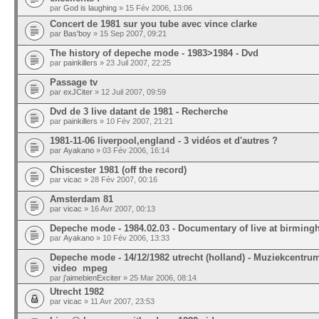
par
God is laughing
» 15 Fév 2006, 13:06
Concert de 1981 sur you tube avec vince clarke
par
Bas'boy
» 15 Sep 2007, 09:21
The history of depeche mode - 1983>1984 - Dvd
par
painkillers
» 23 Juil 2007, 22:25
Passage tv
par
exJCiter
» 12 Juil 2007, 09:59
Dvd de 3 live datant de 1981 - Recherche
par
painkillers
» 10 Fév 2007, 21:21
1981-11-06 liverpool,england - 3 vidéos et d'autres ?
par
Ayakano
» 03 Fév 2006, 16:14
Chiscester 1981 (off the record)
par
vicac
» 28 Fév 2007, 00:16
Amsterdam 81
par
vicac
» 16 Avr 2007, 00:13
Depeche mode - 1984.02.03 - Documentary of live at birmin
par
Ayakano
» 10 Fév 2006, 13:33
Depeche mode - 14/12/1982 utrecht (holland) - Muziekcentrum 
video mpeg
par
j'aimebienExciter
» 25 Mar 2006, 08:14
Utrecht 1982
par
vicac
» 11 Avr 2007, 23:53