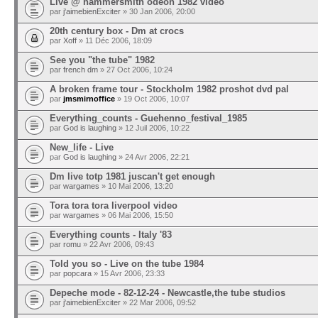
Live @ hammersmith odeon 1982 video
par
j'aimebienExciter
» 30 Jan 2006, 20:00
20th century box - Dm at crocs
par
Xoff
» 11 Déc 2006, 18:09
See you "the tube" 1982
par
french dm
» 27 Oct 2006, 10:24
A broken frame tour - Stockholm 1982 proshot dvd pal
par
jmsmirnoffice
» 19 Oct 2006, 10:07
Everything_counts - Guehenno_festival_1985
par
God is laughing
» 12 Juil 2006, 10:22
New_life - Live
par
God is laughing
» 24 Avr 2006, 22:21
Dm live totp 1981 juscan't get enough
par
wargames
» 10 Mai 2006, 13:20
Tora tora tora liverpool video
par
wargames
» 06 Mai 2006, 15:50
Everything counts - Italy '83
par
romu
» 22 Avr 2006, 09:43
Told you so - Live on the tube 1984
par
popcara
» 15 Avr 2006, 23:33
Depeche mode - 82-12-24 - Newcastle,the tube studios
par
j'aimebienExciter
» 22 Mar 2006, 09:52