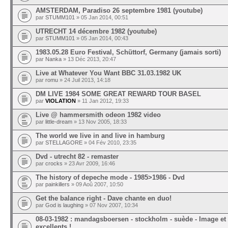
AMSTERDAM, Paradiso 26 septembre 1981 (youtube)
par
STUMM101
» 05 Jan 2014, 00:51
UTRECHT 14 décembre 1982 (youtube)
par
STUMM101
» 05 Jan 2014, 00:43
1983.05.28 Euro Festival, Schüttorf, Germany (jamais sorti)
par
Nanka
» 13 Déc 2013, 20:47
Live at Whatever You Want BBC 31.03.1982 UK
par
romu
» 24 Juil 2013, 14:18
DM LIVE 1984 SOME GREAT REWARD TOUR BASEL
par
VIOLATION
» 11 Jan 2012, 19:33
Live @ hammersmith odeon 1982 video
par
little-dream
» 13 Nov 2005, 18:33
The world we live in and live in hamburg
par
STELLAGORE
» 04 Fév 2010, 23:35
Dvd - utrecht 82 - remaster
par
crocks
» 23 Avr 2009, 16:46
The history of depeche mode - 1985>1986 - Dvd
par
painkillers
» 09 Aoû 2007, 10:50
Get the balance right - Dave chante en duo!
par
God is laughing
» 07 Nov 2007, 10:34
08-03-1982 : mandagsboersen - stockholm - suède - Image et
excellents !