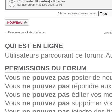
Chichester 81 (video) - 8 tracks
par
little-dream
» 31 Déc 2005, 13:01
Afficher les sujets postés depuis:
Ecrire un nouveau
sujet
Retourner vers Index du forum
Aller à
QUI EST EN LIGNE
Utilisateurs parcourant ce forum: Au
PERMISSIONS DU FORUM
Vous
ne pouvez pas
poster de no
Vous
ne pouvez pas
répondre aux
Vous
ne pouvez pas
éditer vos m
Vous
ne pouvez pas
supprimer v
Vous
ne pouvez pas
joindre des fi