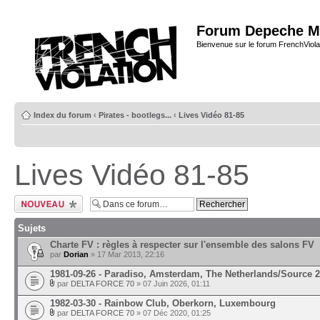
Forum Depeche M
Bienvenue sur le forum FrenchViola
Index du forum
‹
Pirates - bootlegs...
‹
Lives Vidéo 81-85
Lives Vidéo 81-85
Ecrire un nouveau
sujet
Sujets
Charte FV : règles à respecter sur l'ensemble des salons FV
par
Dorian
» 17 Mar 2013, 22:16
1981-09-26 - Paradiso, Amsterdam, The Netherlands/Source 2
par
DELTA FORCE 70
» 07 Juin 2026, 01:11
1982-03-30 - Rainbow Club, Oberkorn, Luxembourg
par
DELTA FORCE 70
» 07 Déc 2020, 01:25