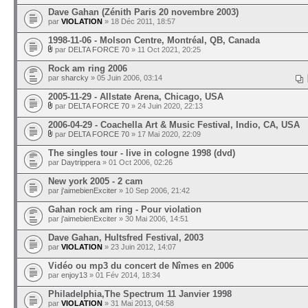
Dave Gahan (Zénith Paris 20 novembre 2003)
par
VIOLATION
» 18 Déc 2011, 18:57
1998-11-06 - Molson Centre, Montréal, QB, Canada
par
DELTA FORCE 70
» 11 Oct 2021, 20:25
Rock am ring 2006
par
sharcky
» 05 Juin 2006, 03:14
2005-11-29 - Allstate Arena, Chicago, USA
par
DELTA FORCE 70
» 24 Juin 2020, 22:13
2006-04-29 - Coachella Art & Music Festival, Indio, CA, USA
par
DELTA FORCE 70
» 17 Mai 2020, 22:09
The singles tour - live in cologne 1998 (dvd)
par
Daytrippera
» 01 Oct 2006, 02:26
New york 2005 - 2 cam
par
j'aimebienExciter
» 10 Sep 2006, 21:42
Gahan rock am ring - Pour violation
par
j'aimebienExciter
» 30 Mai 2006, 14:51
Dave Gahan, Hultsfred Festival, 2003
par
VIOLATION
» 23 Juin 2012, 14:07
Vidéo ou mp3 du concert de Nîmes en 2006
par
enjoy13
» 01 Fév 2014, 18:34
Philadelphia,The Spectrum 11 Janvier 1998
par
VIOLATION
» 31 Mai 2013, 04:58