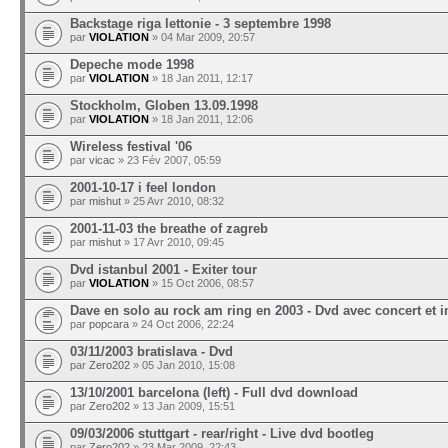
Backstage riga lettonie - 3 septembre 1998
par
VIOLATION
» 04 Mar 2009, 20:57
Depeche mode 1998
par
VIOLATION
» 18 Jan 2011, 12:17
Stockholm, Globen 13.09.1998
par
VIOLATION
» 18 Jan 2011, 12:06
Wireless festival '06
par
vicac
» 23 Fév 2007, 05:59
2001-10-17 i feel london
par
mishut
» 25 Avr 2010, 08:32
2001-11-03 the breathe of zagreb
par
mishut
» 17 Avr 2010, 09:45
Dvd istanbul 2001 - Exiter tour
par
VIOLATION
» 15 Oct 2006, 08:57
Dave en solo au rock am ring en 2003 - Dvd avec concert et i
par
popcara
» 24 Oct 2006, 22:24
03/11/2003 bratislava - Dvd
par
Zero202
» 05 Jan 2010, 15:08
13/10/2001 barcelona (left) - Full dvd download
par
Zero202
» 13 Jan 2009, 15:51
09/03/2006 stuttgart - rear/right - Live dvd bootleg
par
Zero202
» 23 Mar 2009, 22:43