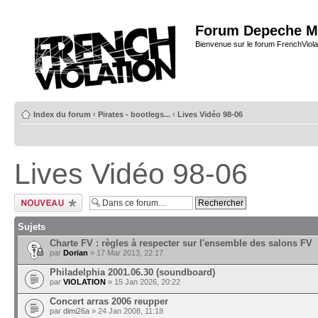
Forum Depeche M
Bienvenue sur le forum FrenchViola
Index du forum
‹
Pirates - bootlegs...
‹
Lives Vidéo 98-06
Lives Vidéo 98-06
Ecrire un nouveau
sujet
Sujets
Charte FV : règles à respecter sur l'ensemble des salons FV
par
Dorian
» 17 Mar 2013, 22:17
Philadelphia 2001.06.30 (soundboard)
par
VIOLATION
» 15 Jan 2026, 20:22
Concert arras 2006 reupper
par
dimi26a
» 24 Jan 2008, 11:18