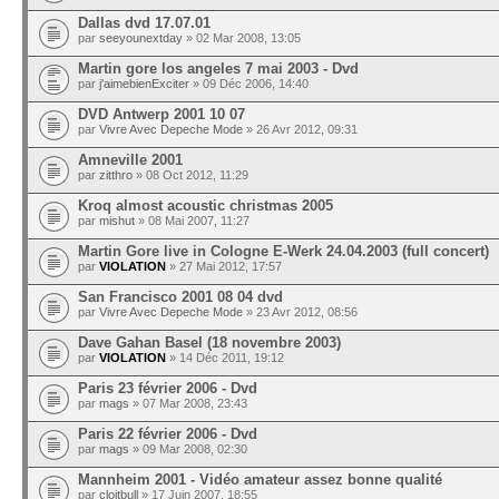
Dallas dvd 17.07.01
par
seeyounextday
» 02 Mar 2008, 13:05
Martin gore los angeles 7 mai 2003 - Dvd
par
j'aimebienExciter
» 09 Déc 2006, 14:40
DVD Antwerp 2001 10 07
par
Vivre Avec Depeche Mode
» 26 Avr 2012, 09:31
Amneville 2001
par
zitthro
» 08 Oct 2012, 11:29
Kroq almost acoustic christmas 2005
par
mishut
» 08 Mai 2007, 11:27
Martin Gore live in Cologne E-Werk 24.04.2003 (full concert)
par
VIOLATION
» 27 Mai 2012, 17:57
San Francisco 2001 08 04 dvd
par
Vivre Avec Depeche Mode
» 23 Avr 2012, 08:56
Dave Gahan Basel (18 novembre 2003)
par
VIOLATION
» 14 Déc 2011, 19:12
Paris 23 février 2006 - Dvd
par
mags
» 07 Mar 2008, 23:43
Paris 22 février 2006 - Dvd
par
mags
» 09 Mar 2008, 02:30
Mannheim 2001 - Vidéo amateur assez bonne qualité
par
cloitbull
» 17 Juin 2007, 18:55