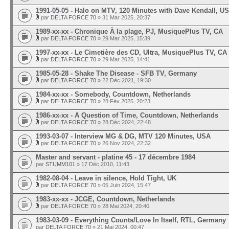
1991-05-05 - Halo on MTV, 120 Minutes with Dave Kendall, U
par
DELTA FORCE 70
» 31 Mar 2025, 20:37
1989-xx-xx - Chronique À la plage, PJ, MusiquePlus TV, CA
par
DELTA FORCE 70
» 29 Mar 2025, 15:39
1997-xx-xx - Le Cimetière des CD, Ultra, MusiquePlus TV, CA
par
DELTA FORCE 70
» 29 Mar 2025, 14:41
1985-05-28 - Shake The Disease - SFB TV, Germany
par
DELTA FORCE 70
» 22 Déc 2021, 19:30
1984-xx-xx - Somebody, Countdown, Netherlands
par
DELTA FORCE 70
» 28 Fév 2025, 20:23
1986-xx-xx - A Question of Time, Countdown, Netherlands
par
DELTA FORCE 70
» 28 Déc 2024, 22:48
1993-03-07 - Interview MG & DG, MTV 120 Minutes, USA
par
DELTA FORCE 70
» 26 Nov 2024, 22:32
Master and servant - platine 45 - 17 décembre 1984
par
STUMM101
» 17 Déc 2010, 11:43
1982-08-04 - Leave in silence, Hold Tight, UK
par
DELTA FORCE 70
» 05 Juin 2024, 15:47
1983-xx-xx - JCGE, Countdown, Netherlands
par
DELTA FORCE 70
» 28 Mai 2024, 20:40
1983-03-09 - Everything Counts/Love In Itself, RTL, Germany
par
DELTA FORCE 70
» 21 Mai 2024, 00:47