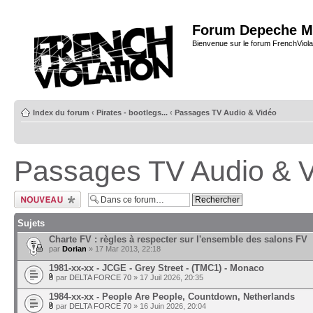
Forum Depeche M
Bienvenue sur le forum FrenchViola
Index du forum
‹
Pirates - bootlegs...
‹
Passages TV Audio & Vidéo
Passages TV Audio & 
Ecrire un nouveau
sujet
Sujets
Charte FV : règles à respecter sur l'ensemble des salons FV
par
Dorian
» 17 Mar 2013, 22:18
1981-xx-xx - JCGE - Grey Street - (TMC1) - Monaco
par
DELTA FORCE 70
» 17 Juil 2026, 20:35
1984-xx-xx - People Are People, Countdown, Netherlands
par
DELTA FORCE 70
» 16 Juin 2026, 20:04