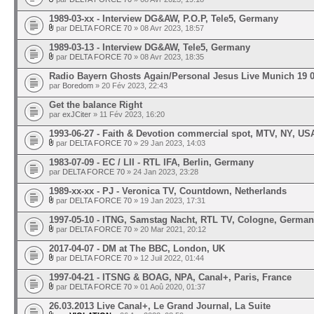
1989-03-xx - Interview DG&AW, P.O.P, Tele5, Germany
par
DELTA FORCE 70
» 08 Avr 2023, 18:57
1989-03-13 - Interview DG&AW, Tele5, Germany
par
DELTA FORCE 70
» 08 Avr 2023, 18:35
Radio Bayern Ghosts Again/Personal Jesus Live Munich 19 
par
Boredom
» 20 Fév 2023, 22:43
Get the balance Right
par
exJCiter
» 11 Fév 2023, 16:20
1993-06-27 - Faith & Devotion commercial spot, MTV, NY, US
par
DELTA FORCE 70
» 29 Jan 2023, 14:03
1983-07-09 - EC / LII - RTL IFA, Berlin, Germany
par
DELTA FORCE 70
» 24 Jan 2023, 23:28
1989-xx-xx - PJ - Veronica TV, Countdown, Netherlands
par
DELTA FORCE 70
» 19 Jan 2023, 17:31
1997-05-10 - ITNG, Samstag Nacht, RTL TV, Cologne, Germa
par
DELTA FORCE 70
» 20 Mar 2021, 20:12
2017-04-07 - DM at The BBC, London, UK
par
DELTA FORCE 70
» 12 Juil 2022, 01:44
1997-04-21 - ITSNG & BOAG, NPA, Canal+, Paris, France
par
DELTA FORCE 70
» 01 Aoû 2020, 01:37
26.03.2013 Live Canal+, Le Grand Journal, La Suite