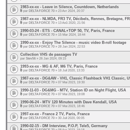
1983-xx-xx - Leave in Silence, Countdown, Netherlands
par
DELTA FORCE 70
» 23 Avr 2024, 20:37
1987-xx-xx - NLMDA, FR3 TV, Décibels, Rennes, Bretagne, FR
par
DELTA FORCE 70
» 13 Aoû 2020, 21:56
1990-03-24 - ETS - CANAL+TOP 50, TV, Paris, France
par
DELTA FORCE 70
» 15 Mar 2024, 18:44
1990-xx-xx - Enjoy The Silence - music video B-roll footage
par
DELTA FORCE 70
» 28 Jan 2024, 22:53
Collection VHS de passages TV
par
Stev56
» 26 Jan 2024, 09:15
1993-xx-xx - MG & AF, M6 TV, Paris, France
par
DELTA FORCE 70
» 18 Juil 2020, 13:33
1987-xx-xx - DG&AW - VH1, Classic Flashback VH1 Classic, 
par
DELTA FORCE 70
» 07 Mai 2023, 19:30
1990-11-03 - DG&MG - MTV, Station ID on Night Flight, USA
par
DELTA FORCE 70
» 07 Mai 2023, 19:08
1990-06-24 - MTV 120 Minutes with Dave Kendall, USA
par
DELTA FORCE 70
» 07 Mai 2023, 18:46
1997-xx-xx - France 2 TV, Paris, France
par
DELTA FORCE 70
» 30 Juil 2020, 00:05
1990-02-15 - DM Interview, P.O.P, Tele5, Germany
par
DELTA FORCE 70
» 08 Avr 2023, 19:18