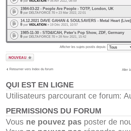
par
VIOLATION
» 06 Avr 2022, 08:59
1984-03-22 - People Are People - TOTP, London, UK
par
DELTA FORCE 70
» 23 Mar 2022, 22:01
14.12.2021 DAVE GAHAN & SOULSAVERS - Metal Heart (Live)
par
VIOLATION
» 19 Déc 2021, 10:57
1985-11-30 - STD&ICAH, Peter's Pop Show, ZDF, Germany
par
DELTA FORCE 70
» 28 Nov 2021, 15:42
Afficher les sujets postés depuis:
Ecrire un nouveau
sujet
Retourner vers Index du forum
Aller à
QUI EST EN LIGNE
Utilisateurs parcourant ce forum: Au
PERMISSIONS DU FORUM
Vous
ne pouvez pas
poster de no