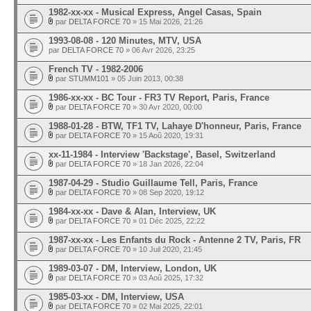
1982-xx-xx - Musical Express, Angel Casas, Spain
par
DELTA FORCE 70
» 15 Mai 2026, 21:26
1993-08-08 - 120 Minutes, MTV, USA
par
DELTA FORCE 70
» 06 Avr 2026, 23:25
French TV - 1982-2006
par
STUMM101
» 05 Juin 2013, 00:38
1986-xx-xx - BC Tour - FR3 TV Report, Paris, France
par
DELTA FORCE 70
» 30 Avr 2020, 00:00
1988-01-28 - BTW, TF1 TV, Lahaye D'honneur, Paris, France
par
DELTA FORCE 70
» 15 Aoû 2020, 19:31
xx-11-1984 - Interview 'Backstage', Basel, Switzerland
par
DELTA FORCE 70
» 18 Jan 2026, 22:04
1987-04-29 - Studio Guillaume Tell, Paris, France
par
DELTA FORCE 70
» 08 Sep 2020, 19:12
1984-xx-xx - Dave & Alan, Interview, UK
par
DELTA FORCE 70
» 01 Déc 2025, 22:22
1987-xx-xx - Les Enfants du Rock - Antenne 2 TV, Paris, FR
par
DELTA FORCE 70
» 10 Juil 2020, 21:45
1989-03-07 - DM, Interview, London, UK
par
DELTA FORCE 70
» 03 Aoû 2025, 17:32
1985-03-xx - DM, Interview, USA
par
DELTA FORCE 70
» 02 Mai 2025, 22:01