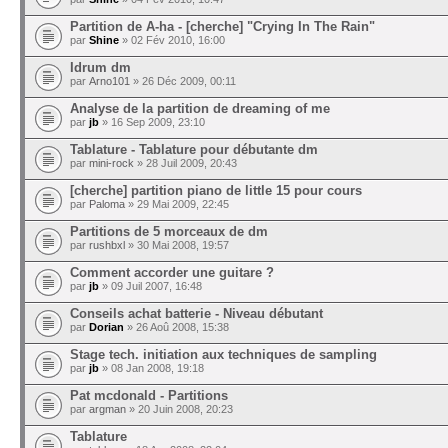
Partition de A-ha - [cherche] "Crying In The Rain"
par
Shine
» 02 Fév 2010, 16:00
Idrum dm
par
Arno101
» 26 Déc 2009, 00:11
Analyse de la partition de dreaming of me
par
jb
» 16 Sep 2009, 23:10
Tablature - Tablature pour débutante dm
par
mini-rock
» 28 Juil 2009, 20:43
[cherche] partition piano de little 15 pour cours
par
Paloma
» 29 Mai 2009, 22:45
Partitions de 5 morceaux de dm
par
rushbxl
» 30 Mai 2008, 19:57
Comment accorder une guitare ?
par
jb
» 09 Juil 2007, 16:48
Conseils achat batterie - Niveau débutant
par
Dorian
» 26 Aoû 2008, 15:38
Stage tech. initiation aux techniques de sampling
par
jb
» 08 Jan 2008, 19:18
Pat mcdonald - Partitions
par
argman
» 20 Juin 2008, 20:23
Tablature