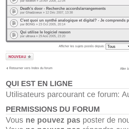
par
tskleon
» 18 Avr 2008, 22:04
Death's door - Recherche accords/arrangements
par
Ghadzoeux
» 12 Déc 2007, 13:38
C'est quoi un synthé analogique et digital? - Je comprends pa
par
BONG
» 23 Oct 2005, 20:14
Qui utilise le logiciel reason
par
ultraxa
» 29 Aoû 2005, 23:20
Afficher les sujets postés depuis:
Ecrire un nouveau
sujet
Retourner vers Index du forum
Aller à
QUI EST EN LIGNE
Utilisateurs parcourant ce forum: Au
PERMISSIONS DU FORUM
Vous
ne pouvez pas
poster de no