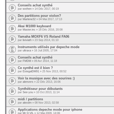
Conseils achat synthé
par
wxthen
» 14 Déc 2017, 00:19
Des partitions pour violon?
par
Marlene32
» 04 Mai 2017, 17:13
Akai M1000 keyboard
par
Master.inc
» 18 Déc 2016, 20:08
Yamaha MOXF6 VS Roland FA06
par
lixiviath
» 23 Sep 2014, 01:10
Instruments utilisés par depeche mode
par
ultraxa
» 16 Juil 2005, 17:04
Conseils achat synthé
par
FMDM
» 09 Avr 2014, 11:18
Ce synthé est il bien ?
par
EstegalDM91
» 25 Nov 2013, 00:52
Voir la musique avec des sourires :)
par
alenvers
» 22 Déc 2013, 16:06
Synthétiseur pour débutants
par
See-you
» 10 Oct 2013, 11:14
midi / partitions
par
alexdm
» 08 Nov 2013, 02:58
Applications depeche mode pour iphone
par
Mr D.VIL
» 12 Mai 2009, 14:06