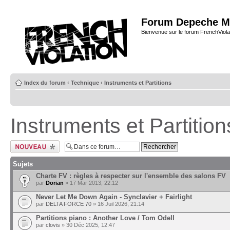
Forum Depeche M
Bienvenue sur le forum FrenchViola
Index du forum
‹
Technique
‹
Instruments et Partitions
Instruments et Partition
Ecrire un nouveau
sujet
Sujets
Charte FV : règles à respecter sur l'ensemble des salons FV
par
Dorian
» 17 Mar 2013, 22:12
Never Let Me Down Again - Synclavier + Fairlight
par
DELTA FORCE 70
» 16 Juil 2026, 21:14
Partitions piano : Another Love / Tom Odell
par
clovis
» 30 Déc 2025, 12:47