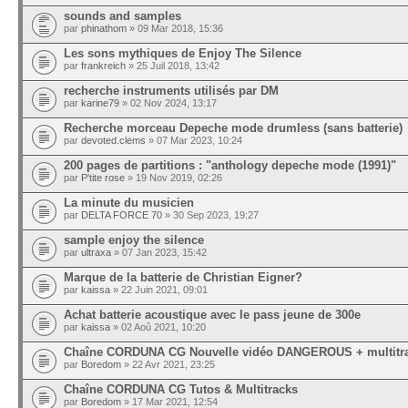
sounds and samples
par
phinathom
» 09 Mar 2018, 15:36
Les sons mythiques de Enjoy The Silence
par
frankreich
» 25 Juil 2018, 13:42
recherche instruments utilisés par DM
par
karine79
» 02 Nov 2024, 13:17
Recherche morceau Depeche mode drumless (sans batterie)
par
devoted.clems
» 07 Mar 2023, 10:24
200 pages de partitions : "anthology depeche mode (1991)"
par
P'tite rose
» 19 Nov 2019, 02:26
La minute du musicien
par
DELTA FORCE 70
» 30 Sep 2023, 19:27
sample enjoy the silence
par
ultraxa
» 07 Jan 2023, 15:42
Marque de la batterie de Christian Eigner?
par
kaissa
» 22 Juin 2021, 09:01
Achat batterie acoustique avec le pass jeune de 300e
par
kaissa
» 02 Aoû 2021, 10:20
Chaîne CORDUNA CG Nouvelle vidéo DANGEROUS + multitr
par
Boredom
» 22 Avr 2021, 23:25
Chaîne CORDUNA CG Tutos & Multitracks
par
Boredom
» 17 Mar 2021, 12:54