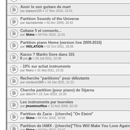
Avoir le son guitare de mart
par
popeye120
» 17 Nov 2010, 10:51
Partition Sounds of the Universe
par
bachelorette
» 02 Avr 2009, 16:42
Cubase 5 et consorts...
par
Shine
» 04 Fév 2010, 11:01
Partition piano Home (version live 2009-2010)
par
VIOLATION
» 02 Oct 2011, 18:06
Kazoo ? Martin Gore dans 101
par
jb
» 29 Juil 2011, 10:36
- 10% sur achat instruments
par
Manu
» 31 Mai 2011, 23:32
Recherche "partitions" pour débutants
par
verdure1985
» 18 Jan 2011, 21:22
Cherche partition (pour piano) de Stjarna
par
ddm74
» 22 Juin 2010, 15:20
Les instruments par tournées
par
jmsmirnoffice
» 22 Aoû 2005, 02:33
Partition de Zazie - [cherche] "On Eteint"
par
Shine
» 04 Fév 2010, 10:56
Partition de IAMX - [cherche]"This Will Make You Love Again
par
Shine
» 04 Fév 2010, 10:47