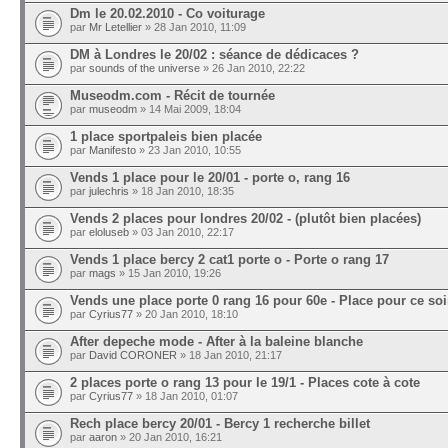
Dm le 20.02.2010 - Co voiturage
par
Mr Letellier
» 28 Jan 2010, 11:09
DM à Londres le 20/02 : séance de dédicaces ?
par
sounds of the universe
» 26 Jan 2010, 22:22
Museodm.com - Récit de tournée
par
museodm
» 14 Mai 2009, 18:04
1 place sportpaleis bien placée
par
Manifesto
» 23 Jan 2010, 10:55
Vends 1 place pour le 20/01 - porte o, rang 16
par
julechris
» 18 Jan 2010, 18:35
Vends 2 places pour londres 20/02 - (plutôt bien placées)
par
eloluseb
» 03 Jan 2010, 22:17
Vends 1 place bercy 2 cat1 porte o - Porte o rang 17
par
mags
» 15 Jan 2010, 19:26
Vends une place porte 0 rang 16 pour 60e - Place pour ce soir
par
Cyrius77
» 20 Jan 2010, 18:10
After depeche mode - After à la baleine blanche
par
David CORONER
» 18 Jan 2010, 21:17
2 places porte o rang 13 pour le 19/1 - Places cote à cote
par
Cyrius77
» 18 Jan 2010, 01:07
Rech place bercy 20/01 - Bercy 1 recherche billet
par
aaron
» 20 Jan 2010, 16:21