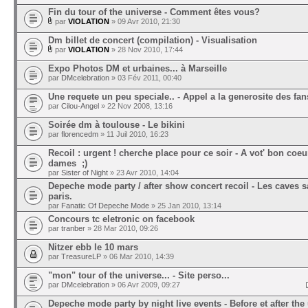
Fin du tour of the universe - Comment êtes vous?
par
VIOLATION
» 09 Avr 2010, 21:30
Dm billet de concert (compilation) - Visualisation
par
VIOLATION
» 28 Nov 2010, 17:44
Expo Photos DM et urbaines... à Marseille
par
DMcelebration
» 03 Fév 2011, 00:40
Une requete un peu speciale.. - Appel a la generosite des fa
par
Cilou-Angel
» 22 Nov 2008, 13:16
Soirée dm à toulouse - Le bikini
par
florencedm
» 11 Juil 2010, 16:23
Recoil : urgent ! cherche place pour ce soir - A vot' bon coe
dames ;)
par
Sister of Night
» 23 Avr 2010, 14:04
Depeche mode party / after show concert recoil - Les caves sa
paris.
par
Fanatic Of Depeche Mode
» 25 Jan 2010, 13:14
Concours tc eletronic on facebook
par
tranber
» 28 Mar 2010, 09:26
Nitzer ebb le 10 mars
par
TreasureLP
» 06 Mar 2010, 14:39
"mon" tour of the universe... - Site perso...
par
DMcelebration
» 06 Avr 2009, 09:27
Depeche mode party by night live events - Before et after the