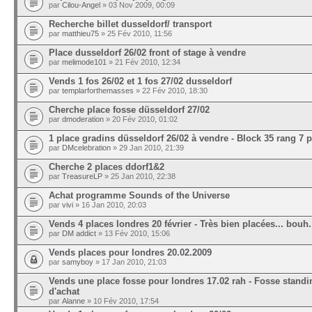
par
Cilou-Angel
» 03 Nov 2009, 00:09
Recherche billet dusseldorf/ transport
par
matthieu75
» 25 Fév 2010, 11:56
Place dusseldorf 26/02 front of stage à vendre
par
melimode101
» 21 Fév 2010, 12:34
Vends 1 fos 26/02 et 1 fos 27/02 dusseldorf
par
templarforthemasses
» 22 Fév 2010, 18:30
Cherche place fosse düsseldorf 27/02
par
dmoderation
» 20 Fév 2010, 01:02
1 place gradins düsseldorf 26/02 à vendre - Block 35 rang 7 p
par
DMcelebration
» 29 Jan 2010, 21:39
Cherche 2 places ddorf1&2
par
TreasureLP
» 25 Jan 2010, 22:38
Achat programme Sounds of the Universe
par
vivi
» 16 Jan 2010, 20:03
Vends 4 places londres 20 février - Très bien placées... bouh.
par
DM addict
» 13 Fév 2010, 15:06
Vends places pour londres 20.02.2009
par
samyboy
» 17 Jan 2010, 21:03
Vends une place fosse pour londres 17.02 rah - Fosse standi
d'achat
par
Alanne
» 10 Fév 2010, 17:54