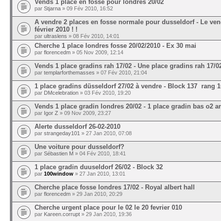
Vends 1 place en fosse pour londres 20/02
par
Stjarna
» 09 Fév 2010, 16:52
A vendre 2 places en fosse normale pour dusseldorf - Le ven
février 2010 ! !
par
ultraslens
» 08 Fév 2010, 14:01
Cherche 1 place londres fosse 20/02/2010 - Ex 30 mai
par
florencedm
» 05 Nov 2009, 12:14
Vends 1 place gradins rah 17/02 - Une place gradins rah 17/0
par
templarforthemasses
» 07 Fév 2010, 21:04
1 place gradins düsseldorf 27/02 à vendre - Block 137 rang 1
par
DMcelebration
» 03 Fév 2010, 19:20
Vends 1 place gradin londres 20/02 - 1 place gradin bas o2 a
par
Igor Z
» 09 Nov 2009, 23:27
Alerte dusseldorf 26-02-2010
par
strangeday101
» 27 Jan 2010, 07:08
Une voiture pour dusseldorf?
par
Sébastien M
» 04 Fév 2010, 18:41
1 place gradin duuseldorf 26/02 - Block 32
par
100window
» 27 Jan 2010, 13:01
Cherche place fosse londres 17/02 - Royal albert hall
par
florencedm
» 29 Jan 2010, 20:29
Cherche urgent place pour le 02 le 20 fevrier 010
par
Kareen.corrupt
» 29 Jan 2010, 19:36