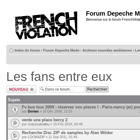
Forum Depeche M
Bienvenue sur le forum FrenchViola
Index du forum
‹
Forum Depeche Mode
‹
Archives tournées antérieures
‹
Le
Les fans entre eux
Ecrire un nouveau
sujet
Sujets
Fv bus tour 2009 : réservez vos places ! - Paris-nancy (ar) po
par
Dorian
» 16 Déc 2008, 13:15
vente une place bercy 2
par
crazycatvalou
» 15 Fév 2024, 00:48
Recherche Disc ZIP de samples by Alan Wilder
par
LOOK4ZIP
» 11 Sep 2011, 01:44