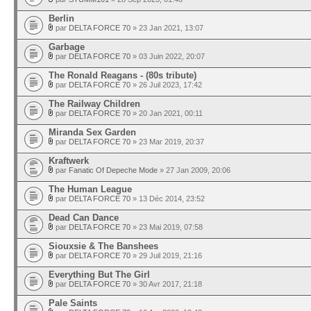
Berlin
par
DELTA FORCE 70
» 23 Jan 2021, 13:07
Garbage
par
DELTA FORCE 70
» 03 Juin 2022, 20:07
The Ronald Reagans - (80s tribute)
par
DELTA FORCE 70
» 26 Juil 2023, 17:42
The Railway Children
par
DELTA FORCE 70
» 20 Jan 2021, 00:11
Miranda Sex Garden
par
DELTA FORCE 70
» 23 Mar 2019, 20:37
Kraftwerk
par
Fanatic Of Depeche Mode
» 27 Jan 2009, 20:06
The Human League
par
DELTA FORCE 70
» 13 Déc 2014, 23:52
Dead Can Dance
par
DELTA FORCE 70
» 23 Mai 2019, 07:58
Siouxsie & The Banshees
par
DELTA FORCE 70
» 29 Juil 2019, 21:16
Everything But The Girl
par
DELTA FORCE 70
» 30 Avr 2017, 21:18
Pale Saints