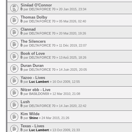
Sinéad O'Connor
par
DELTA FORCE 70
» 20 Jan 2015, 23:34
Thomas Dolby
par
DELTA FORCE 70
» 05 Mai 2026, 02:40
Clannad
par
DELTA FORCE 70
» 20 Mai 2020, 19:26
The Silencers
par
DELTA FORCE 70
» 11 Déc 2019, 22:07
Book of Love
par
DELTA FORCE 70
» 13 Aoû 2025, 18:26
Duran Duran
par
DELTA FORCE 70
» 14 Juin 2025, 20:05
Yazoo - Lives
par
Luc Lambert
» 16 Oct 2009, 12:55
Nitzer ebb - Live
par
BASILDON59
» 12 Mar 2010, 21:08
Lush
par
DELTA FORCE 70
» 14 Jan 2020, 22:42
Kim Wilde
par
Shine
» 24 Mar 2015, 21:26
Texas - Lives
par
Luc Lambert
» 13 Oct 2009, 21:33