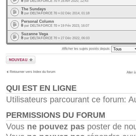
par
DELTA FORCE 70
» 16 Avr 2020, 12:43
The Sundays
par
DELTA FORCE 70
» 02 Déc 2014, 01:18
Personal Column
par
DELTA FORCE 70
» 19 Fév 2023, 16:07
Suzanne Vega
par
DELTA FORCE 70
» 27 Déc 2022, 06:03
Afficher les sujets postés depuis:
Ecrire un nouveau
sujet
Retourner vers Index du forum
Aller à
QUI EST EN LIGNE
Utilisateurs parcourant ce forum: Au
PERMISSIONS DU FORUM
Vous
ne pouvez pas
poster de no