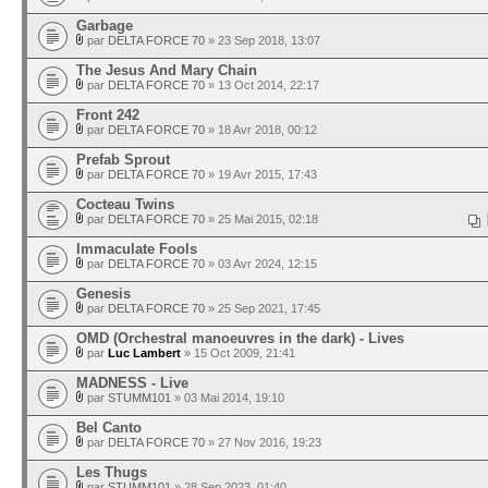
Garbage
par
DELTA FORCE 70
» 23 Sep 2018, 13:07
The Jesus And Mary Chain
par
DELTA FORCE 70
» 13 Oct 2014, 22:17
Front 242
par
DELTA FORCE 70
» 18 Avr 2018, 00:12
Prefab Sprout
par
DELTA FORCE 70
» 19 Avr 2015, 17:43
Cocteau Twins
par
DELTA FORCE 70
» 25 Mai 2015, 02:18
Immaculate Fools
par
DELTA FORCE 70
» 03 Avr 2024, 12:15
Genesis
par
DELTA FORCE 70
» 25 Sep 2021, 17:45
OMD (Orchestral manoeuvres in the dark) - Lives
par
Luc Lambert
» 15 Oct 2009, 21:41
MADNESS - Live
par
STUMM101
» 03 Mai 2014, 19:10
Bel Canto
par
DELTA FORCE 70
» 27 Nov 2016, 19:23
Les Thugs
par
STUMM101
» 28 Sep 2023, 01:40