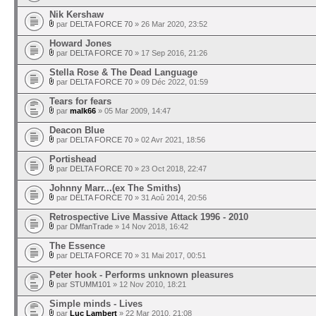
Nik Kershaw
par
DELTA FORCE 70
» 26 Mar 2020, 23:52
Howard Jones
par
DELTA FORCE 70
» 17 Sep 2016, 21:26
Stella Rose & The Dead Language
par
DELTA FORCE 70
» 09 Déc 2022, 01:59
Tears for fears
par
malk66
» 05 Mar 2009, 14:47
Deacon Blue
par
DELTA FORCE 70
» 02 Avr 2021, 18:56
Portishead
par
DELTA FORCE 70
» 23 Oct 2018, 22:47
Johnny Marr...(ex The Smiths)
par
DELTA FORCE 70
» 31 Aoû 2014, 20:56
Retrospective Live Massive Attack 1996 - 2010
par
DMfanTrade
» 14 Nov 2018, 16:42
The Essence
par
DELTA FORCE 70
» 31 Mai 2017, 00:51
Peter hook - Performs unknown pleasures
par
STUMM101
» 12 Nov 2010, 18:21
Simple minds - Lives
par
Luc Lambert
» 22 Mar 2010, 21:08