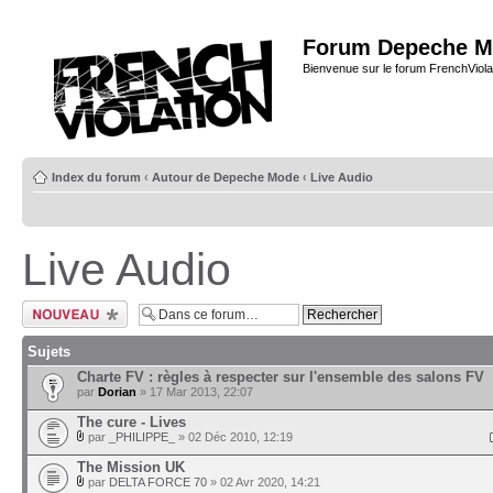
Forum Depeche M
Bienvenue sur le forum FrenchViola
Index du forum
‹
Autour de Depeche Mode
‹
Live Audio
Live Audio
Ecrire un nouveau
sujet
Sujets
Charte FV : règles à respecter sur l'ensemble des salons FV
par
Dorian
» 17 Mar 2013, 22:07
The cure - Lives
par
_PHILIPPE_
» 02 Déc 2010, 12:19
The Mission UK
par
DELTA FORCE 70
» 02 Avr 2020, 14:21