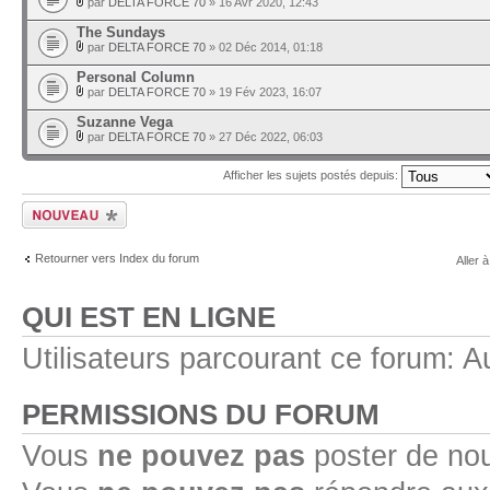
par
DELTA FORCE 70
» 16 Avr 2020, 12:43
The Sundays
par
DELTA FORCE 70
» 02 Déc 2014, 01:18
Personal Column
par
DELTA FORCE 70
» 19 Fév 2023, 16:07
Suzanne Vega
par
DELTA FORCE 70
» 27 Déc 2022, 06:03
Afficher les sujets postés depuis:
Ecrire un nouveau
sujet
Retourner vers Index du forum
Aller à
QUI EST EN LIGNE
Utilisateurs parcourant ce forum: Au
PERMISSIONS DU FORUM
Vous
ne pouvez pas
poster de no