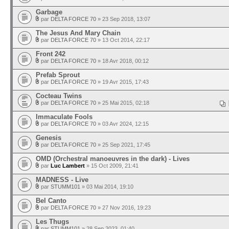
Garbage
par
DELTA FORCE 70
» 23 Sep 2018, 13:07
The Jesus And Mary Chain
par
DELTA FORCE 70
» 13 Oct 2014, 22:17
Front 242
par
DELTA FORCE 70
» 18 Avr 2018, 00:12
Prefab Sprout
par
DELTA FORCE 70
» 19 Avr 2015, 17:43
Cocteau Twins
par
DELTA FORCE 70
» 25 Mai 2015, 02:18
Immaculate Fools
par
DELTA FORCE 70
» 03 Avr 2024, 12:15
Genesis
par
DELTA FORCE 70
» 25 Sep 2021, 17:45
OMD (Orchestral manoeuvres in the dark) - Lives
par
Luc Lambert
» 15 Oct 2009, 21:41
MADNESS - Live
par
STUMM101
» 03 Mai 2014, 19:10
Bel Canto
par
DELTA FORCE 70
» 27 Nov 2016, 19:23
Les Thugs
par
STUMM101
» 28 Sep 2023, 01:40