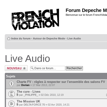
Forum Depeche M
Bienvenue sur le forum FrenchViola
Index du forum
‹
Autour de Depeche Mode
‹
Live Audio
Live Audio
Ecrire un nouveau
sujet
Sujets
Charte FV : règles à respecter sur l'ensemble des salons FV
par
Dorian
» 17 Mar 2013, 22:07
The cure - Lives
par
_PHILIPPE_
» 02 Déc 2010, 12:19
The Mission UK
par
DELTA FORCE 70
» 02 Avr 2020, 14:21