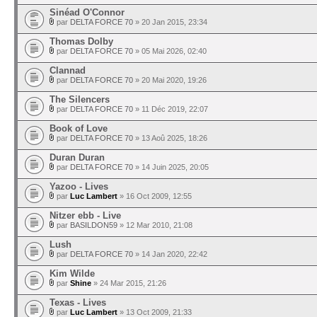
Sinéad O'Connor
par
DELTA FORCE 70
» 20 Jan 2015, 23:34
Thomas Dolby
par
DELTA FORCE 70
» 05 Mai 2026, 02:40
Clannad
par
DELTA FORCE 70
» 20 Mai 2020, 19:26
The Silencers
par
DELTA FORCE 70
» 11 Déc 2019, 22:07
Book of Love
par
DELTA FORCE 70
» 13 Aoû 2025, 18:26
Duran Duran
par
DELTA FORCE 70
» 14 Juin 2025, 20:05
Yazoo - Lives
par
Luc Lambert
» 16 Oct 2009, 12:55
Nitzer ebb - Live
par
BASILDON59
» 12 Mar 2010, 21:08
Lush
par
DELTA FORCE 70
» 14 Jan 2020, 22:42
Kim Wilde
par
Shine
» 24 Mar 2015, 21:26
Texas - Lives
par
Luc Lambert
» 13 Oct 2009, 21:33