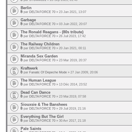
Berlin
par
DELTA FORCE 70
» 23 Jan 2021, 13:07
Garbage
par
DELTA FORCE 70
» 03 Juin 2022, 20:07
The Ronald Reagans - (80s tribute)
par
DELTA FORCE 70
» 26 Juil 2023, 17:42
The Railway Children
par
DELTA FORCE 70
» 20 Jan 2021, 00:11
Miranda Sex Garden
par
DELTA FORCE 70
» 23 Mar 2019, 20:37
Kraftwerk
par
Fanatic Of Depeche Mode
» 27 Jan 2009, 20:06
The Human League
par
DELTA FORCE 70
» 13 Déc 2014, 23:52
Dead Can Dance
par
DELTA FORCE 70
» 23 Mai 2019, 07:58
Siouxsie & The Banshees
par
DELTA FORCE 70
» 29 Juil 2019, 21:16
Everything But The Girl
par
DELTA FORCE 70
» 30 Avr 2017, 21:18
Pale Saints