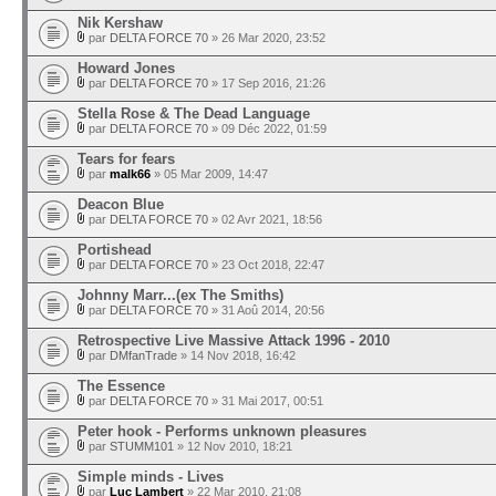
Nik Kershaw
par
DELTA FORCE 70
» 26 Mar 2020, 23:52
Howard Jones
par
DELTA FORCE 70
» 17 Sep 2016, 21:26
Stella Rose & The Dead Language
par
DELTA FORCE 70
» 09 Déc 2022, 01:59
Tears for fears
par
malk66
» 05 Mar 2009, 14:47
Deacon Blue
par
DELTA FORCE 70
» 02 Avr 2021, 18:56
Portishead
par
DELTA FORCE 70
» 23 Oct 2018, 22:47
Johnny Marr...(ex The Smiths)
par
DELTA FORCE 70
» 31 Aoû 2014, 20:56
Retrospective Live Massive Attack 1996 - 2010
par
DMfanTrade
» 14 Nov 2018, 16:42
The Essence
par
DELTA FORCE 70
» 31 Mai 2017, 00:51
Peter hook - Performs unknown pleasures
par
STUMM101
» 12 Nov 2010, 18:21
Simple minds - Lives
par
Luc Lambert
» 22 Mar 2010, 21:08