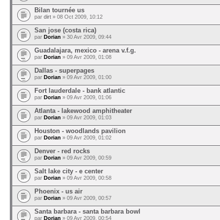
Bilan tournée us
par
dirt
» 08 Oct 2009, 10:12
San jose (costa rica)
par
Dorian
» 30 Avr 2009, 09:44
Guadalajara, mexico - arena v.f.g.
par
Dorian
» 09 Avr 2009, 01:08
Dallas - superpages
par
Dorian
» 09 Avr 2009, 01:00
Fort lauderdale - bank atlantic
par
Dorian
» 09 Avr 2009, 01:06
Atlanta - lakewood amphitheater
par
Dorian
» 09 Avr 2009, 01:03
Houston - woodlands pavilion
par
Dorian
» 09 Avr 2009, 01:02
Denver - red rocks
par
Dorian
» 09 Avr 2009, 00:59
Salt lake city - e center
par
Dorian
» 09 Avr 2009, 00:58
Phoenix - us air
par
Dorian
» 09 Avr 2009, 00:57
Santa barbara - santa barbara bowl
par
Dorian
» 09 Avr 2009, 00:54