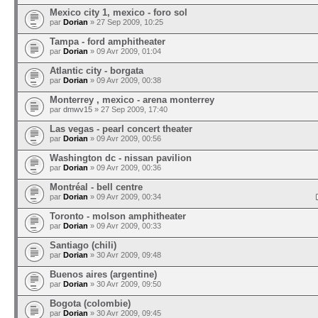
Mexico city 1, mexico - foro sol
par
Dorian
» 27 Sep 2009, 10:25
Tampa - ford amphitheater
par
Dorian
» 09 Avr 2009, 01:04
Atlantic city - borgata
par
Dorian
» 09 Avr 2009, 00:38
Monterrey , mexico - arena monterrey
par
dmwv15
» 27 Sep 2009, 17:40
Las vegas - pearl concert theater
par
Dorian
» 09 Avr 2009, 00:56
Washington dc - nissan pavilion
par
Dorian
» 09 Avr 2009, 00:36
Montréal - bell centre
par
Dorian
» 09 Avr 2009, 00:34
Toronto - molson amphitheater
par
Dorian
» 09 Avr 2009, 00:33
Santiago (chili)
par
Dorian
» 30 Avr 2009, 09:48
Buenos aires (argentine)
par
Dorian
» 30 Avr 2009, 09:50
Bogota (colombie)
par
Dorian
» 30 Avr 2009, 09:45