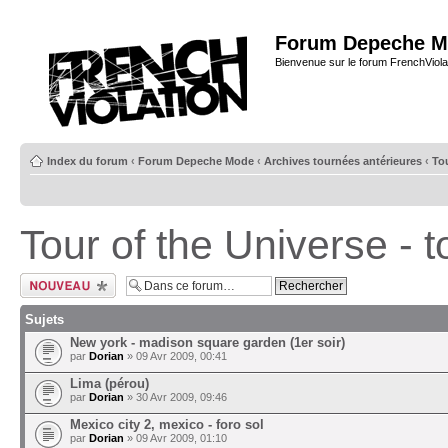
Forum Depeche M
Bienvenue sur le forum FrenchViola
Index du forum
‹
Forum Depeche Mode
‹
Archives tournées antérieures
‹
Tou
Tour of the Universe - 
Ecrire un nouveau
sujet
Sujets
New york - madison square garden (1er soir)
par
Dorian
» 09 Avr 2009, 00:41
Lima (pérou)
par
Dorian
» 30 Avr 2009, 09:46
Mexico city 2, mexico - foro sol
par
Dorian
» 09 Avr 2009, 01:10