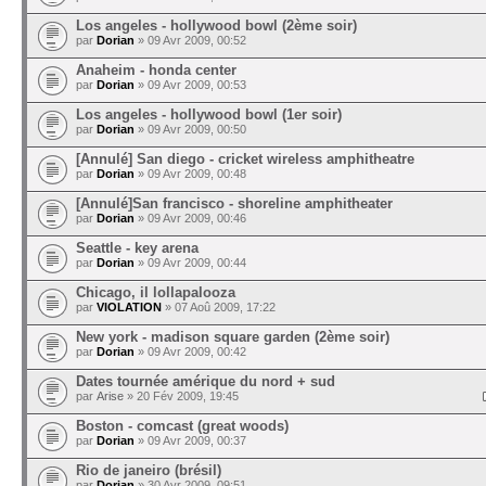
Los angeles - hollywood bowl (2ème soir)
par
Dorian
» 09 Avr 2009, 00:52
Anaheim - honda center
par
Dorian
» 09 Avr 2009, 00:53
Los angeles - hollywood bowl (1er soir)
par
Dorian
» 09 Avr 2009, 00:50
[Annulé] San diego - cricket wireless amphitheatre
par
Dorian
» 09 Avr 2009, 00:48
[Annulé]San francisco - shoreline amphitheater
par
Dorian
» 09 Avr 2009, 00:46
Seattle - key arena
par
Dorian
» 09 Avr 2009, 00:44
Chicago, il lollapalooza
par
VIOLATION
» 07 Aoû 2009, 17:22
New york - madison square garden (2ème soir)
par
Dorian
» 09 Avr 2009, 00:42
Dates tournée amérique du nord + sud
par
Arise
» 20 Fév 2009, 19:45
Boston - comcast (great woods)
par
Dorian
» 09 Avr 2009, 00:37
Rio de janeiro (brésil)
par
Dorian
» 30 Avr 2009, 09:51