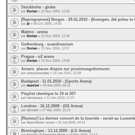
Stockholm - globe
par
Dorian
» 15 Nov 2009, 12:55
[Reprogrammé] Bergen - 29.01.2010 - (Koengen, été prévu le 
par
jb
» 06 Oct 2008, 14:55
Malmo - arena
par
Dorian
» 15 Nov 2009, 12:58
Gothenburg - scandinavium
par
Dorian
» 15 Nov 2009, 12:57
Prague - o2 arena
par
Dorian
» 15 Nov 2009, 13:00
Anvers places dispos sur proximusgoformusic
par
seeyounextday
» 19 Jan 2010, 22:58
Budapest - 11.01.2010 - (Sports Arena)
par
dave1er
» 06 Mai 2009, 06:22
Playlist identique le 19 et 20?
par
missionary
» 13 Jan 2010, 17:47
Londres - 16.12.2009 - (O2 Arena)
par
devotee
» 27 Mar 2009, 15:23
[Rumeur] Le dernier concert de la tournée - serait au Luxem
par
Manchester venue
» 16 Juil 2009, 04:14
Birmingham - 13.12.2009 - (LG Arena)
par
Fanatic Of Depeche Mode
» 24 Mar 2009, 12:13