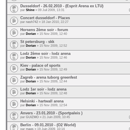
Dusseldorf - 26.02.2010 - (Esprit Arena ex LTU)
par
Shine
» 09 Juil 2009, 13:31
Concert dusseldorf - Places
par
nash742
» 18 Jan 2010, 22:27
Horsens 2ème soir - forum
par
Dorian
» 15 Nov 2009, 12:40
St petersburg - skk
par
Dorian
» 15 Nov 2009, 12:52
Lodz 2ème soir - lodz arena
par
Dorian
» 15 Nov 2009, 12:46
Kiev - palace of sports
par
Dorian
» 15 Nov 2009, 12:49
Zagreb - arena tuborg greenfest
par
Dorian
» 15 Nov 2009, 12:44
Lodz 1er soir - lodz arena
par
Dorian
» 15 Nov 2009, 12:48
Helsinki - hartwall arena
par
Dorian
» 15 Nov 2009, 12:54
Anvers - 23.01.2010 - (Sportpaleis )
par
GUIZMO
» 21 Juin 2009, 10:45
Berlin - 09.01.2010 - (O2 World)
par
mags
» 19 Juin 2009, 10:14