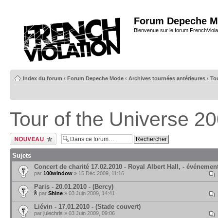
Forum Depeche M
Bienvenue sur le forum FrenchViola
Index du forum
‹
Forum Depeche Mode
‹
Archives tournées antérieures
‹
Tou
Tour of the Universe 20
Ecrire un nouveau
sujet
Sujets
Concert de charité 17.02.2010 - Royal Albert Hall, - événemen
par
100window
» 15 Déc 2009, 11:16
Paris - 20.01.2010 - (Bercy)
par
Shine
» 03 Juin 2009, 14:41
Liévin - 17.01.2010 - (Stade couvert)
par
julechris
» 03 Juin 2009, 09:06