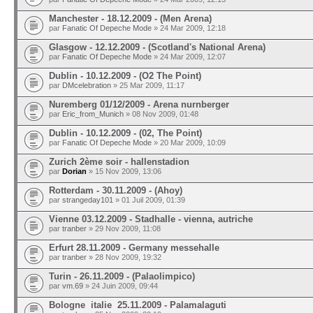
Manchester - 18.12.2009 - (Men Arena)
par
Fanatic Of Depeche Mode
» 24 Mar 2009, 12:18
Glasgow - 12.12.2009 - (Scotland's National Arena)
par
Fanatic Of Depeche Mode
» 24 Mar 2009, 12:07
Dublin - 10.12.2009 - (O2 The Point)
par
DMcelebration
» 25 Mar 2009, 11:17
Nuremberg 01/12/2009 - Arena nurnberger
par
Eric_from_Munich
» 08 Nov 2009, 01:48
Dublin - 10.12.2009 - (02, The Point)
par
Fanatic Of Depeche Mode
» 20 Mar 2009, 10:09
Zurich 2ème soir - hallenstadion
par
Dorian
» 15 Nov 2009, 13:06
Rotterdam - 30.11.2009 - (Ahoy)
par
strangeday101
» 01 Juil 2009, 01:39
Vienne 03.12.2009 - Stadhalle - vienna, autriche
par
tranber
» 29 Nov 2009, 11:08
Erfurt 28.11.2009 - Germany messehalle
par
tranber
» 28 Nov 2009, 19:32
Turin - 26.11.2009 - (Palaolimpico)
par
vm.69
» 24 Juin 2009, 09:44
Bologne italie 25.11.2009 - Palamalaguti