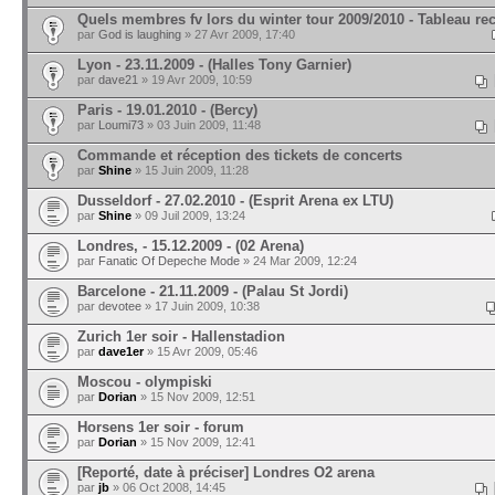
Quels membres fv lors du winter tour 2009/2010 - Tableau reca
par
God is laughing
» 27 Avr 2009, 17:40
Lyon - 23.11.2009 - (Halles Tony Garnier)
par
dave21
» 19 Avr 2009, 10:59
Paris - 19.01.2010 - (Bercy)
par
Loumi73
» 03 Juin 2009, 11:48
Commande et réception des tickets de concerts
par
Shine
» 15 Juin 2009, 11:28
Dusseldorf - 27.02.2010 - (Esprit Arena ex LTU)
par
Shine
» 09 Juil 2009, 13:24
Londres, - 15.12.2009 - (02 Arena)
par
Fanatic Of Depeche Mode
» 24 Mar 2009, 12:24
Barcelone - 21.11.2009 - (Palau St Jordi)
par
devotee
» 17 Juin 2009, 10:38
Zurich 1er soir - Hallenstadion
par
dave1er
» 15 Avr 2009, 05:46
Moscou - olympiski
par
Dorian
» 15 Nov 2009, 12:51
Horsens 1er soir - forum
par
Dorian
» 15 Nov 2009, 12:41
[Reporté, date à préciser] Londres O2 arena
par
jb
» 06 Oct 2008, 14:45