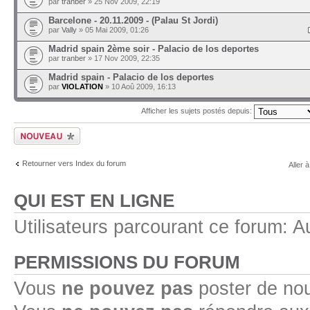
par
tranber
» 25 Nov 2009, 22:19
Barcelone - 20.11.2009 - (Palau St Jordi)
par
Vally
» 05 Mai 2009, 01:26
Madrid spain 2ème soir - Palacio de los deportes
par
tranber
» 17 Nov 2009, 22:35
Madrid spain - Palacio de los deportes
par
VIOLATION
» 10 Aoû 2009, 16:13
Afficher les sujets postés depuis:
Ecrire un nouveau
sujet
Retourner vers Index du forum
Aller à
QUI EST EN LIGNE
Utilisateurs parcourant ce forum: Au
PERMISSIONS DU FORUM
Vous
ne pouvez pas
poster de no