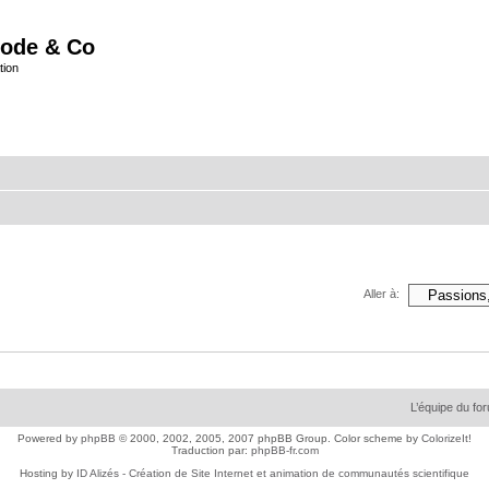
ode & Co
tion
Aller à:
L’équipe du fo
Powered by
phpBB
© 2000, 2002, 2005, 2007 phpBB Group. Color scheme by
ColorizeIt!
Traduction par:
phpBB-fr.com
Hosting by
ID Alizés - Création de Site Internet et animation de communautés scientifique