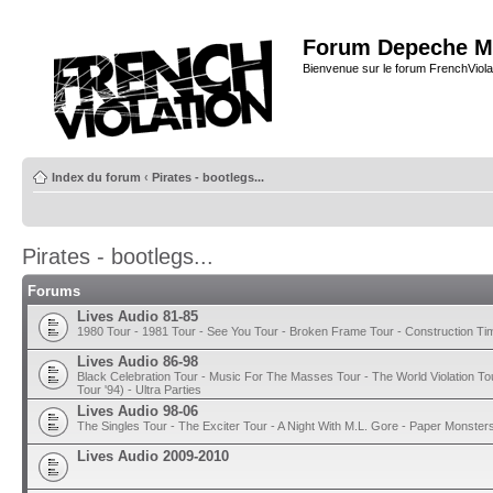
Forum Depeche M
Bienvenue sur le forum FrenchViola
Index du forum
‹
Pirates - bootlegs...
Pirates - bootlegs...
Forums
Lives Audio 81-85
1980 Tour - 1981 Tour - See You Tour - Broken Frame Tour - Construction T
Lives Audio 86-98
Black Celebration Tour - Music For The Masses Tour - The World Violation To
Tour '94) - Ultra Parties
Lives Audio 98-06
The Singles Tour - The Exciter Tour - A Night With M.L. Gore - Paper Monster
Lives Audio 2009-2010