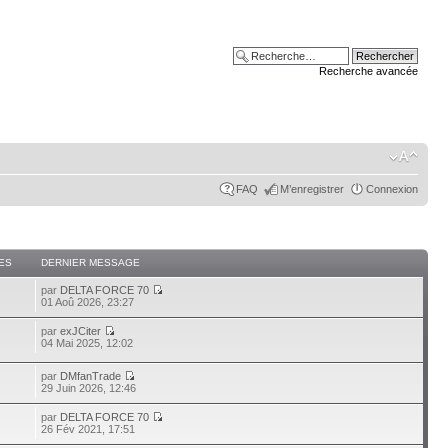
Recherche avancée
FAQ
M’enregistrer
Connexion
ES
DERNIER MESSAGE
par
DELTA FORCE 70
01 Aoû 2026, 23:27
par
exJCiter
04 Mai 2025, 12:02
par
DMfanTrade
29 Juin 2026, 12:46
par
DELTA FORCE 70
26 Fév 2021, 17:51