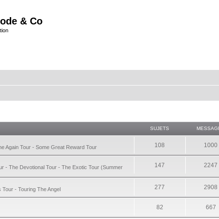
ode & Co
tion
SUJETS
MESSAG
108
1000
ime Again Tour - Some Great Reward Tour
147
2247
ur - The Devotional Tour - The Exotic Tour (Summer
277
2908
s Tour - Touring The Angel
82
667