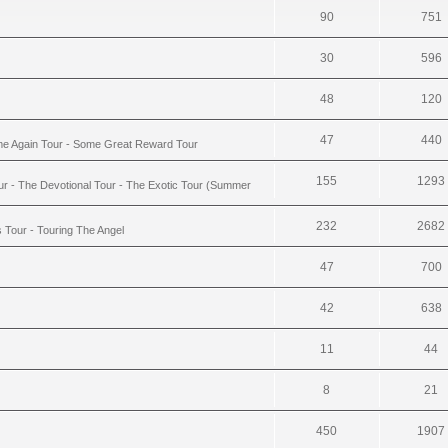
90
751
30
596
48
120
47
440
ime Again Tour - Some Great Reward Tour
155
1293
ur - The Devotional Tour - The Exotic Tour (Summer
232
2682
s Tour - Touring The Angel
47
700
42
638
11
44
8
21
450
1907