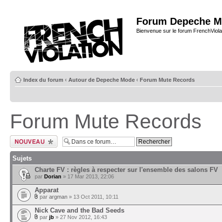
Forum Depeche M
Bienvenue sur le forum FrenchViola
Index du forum
‹
Autour de Depeche Mode
‹
Forum Mute Records
Forum Mute Records
Ecrire un nouveau
sujet
Sujets
Charte FV : règles à respecter sur l'ensemble des salons FV
par
Dorian
» 17 Mar 2013, 22:06
Apparat
par
argman
» 13 Oct 2011, 10:11
Nick Cave and the Bad Seeds
par
jb
» 27 Nov 2012, 16:43