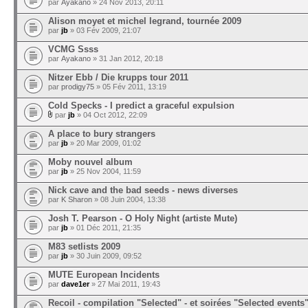
par
Ayakano
» 24 Nov 2013, 20:11
Alison moyet et michel legrand, tournée 2009
par
jb
» 03 Fév 2009, 21:07
VCMG Ssss
par
Ayakano
» 31 Jan 2012, 20:18
Nitzer Ebb / Die krupps tour 2011
par
prodigy75
» 05 Fév 2011, 13:19
Cold Specks - I predict a graceful expulsion
par
jb
» 04 Oct 2012, 22:09
A place to bury strangers
par
jb
» 20 Mar 2009, 01:02
Moby nouvel album
par
jb
» 25 Nov 2004, 11:59
Nick cave and the bad seeds - news diverses
par
K Sharon
» 08 Juin 2004, 13:38
Josh T. Pearson - O Holy Night (artiste Mute)
par
jb
» 01 Déc 2011, 21:35
M83 setlists 2009
par
jb
» 30 Juin 2009, 09:52
MUTE European Incidents
par
dave1er
» 27 Mai 2011, 19:43
Recoil - compilation "Selected" - et soirées "Selected events