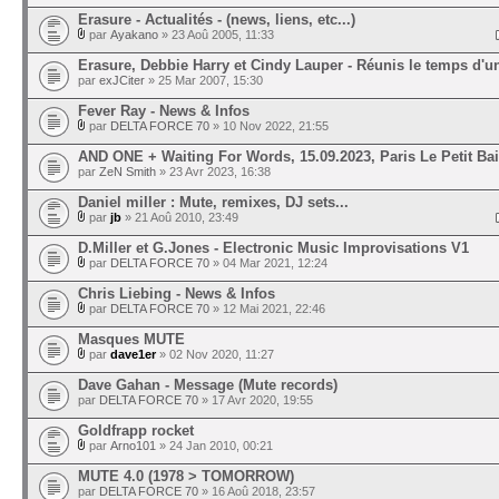
Erasure - Actualités - (news, liens, etc...)
par
Ayakano
» 23 Aoû 2005, 11:33
Erasure, Debbie Harry et Cindy Lauper - Réunis le temps d'u
par
exJCiter
» 25 Mar 2007, 15:30
Fever Ray - News & Infos
par
DELTA FORCE 70
» 10 Nov 2022, 21:55
AND ONE + Waiting For Words, 15.09.2023, Paris Le Petit Ba
par
ZeN Smith
» 23 Avr 2023, 16:38
Daniel miller : Mute, remixes, DJ sets...
par
jb
» 21 Aoû 2010, 23:49
D.Miller et G.Jones - Electronic Music Improvisations V1
par
DELTA FORCE 70
» 04 Mar 2021, 12:24
Chris Liebing - News & Infos
par
DELTA FORCE 70
» 12 Mai 2021, 22:46
Masques MUTE
par
dave1er
» 02 Nov 2020, 11:27
Dave Gahan - Message (Mute records)
par
DELTA FORCE 70
» 17 Avr 2020, 19:55
Goldfrapp rocket
par
Arno101
» 24 Jan 2010, 00:21
MUTE 4.0 (1978 > TOMORROW)
par
DELTA FORCE 70
» 16 Aoû 2018, 23:57