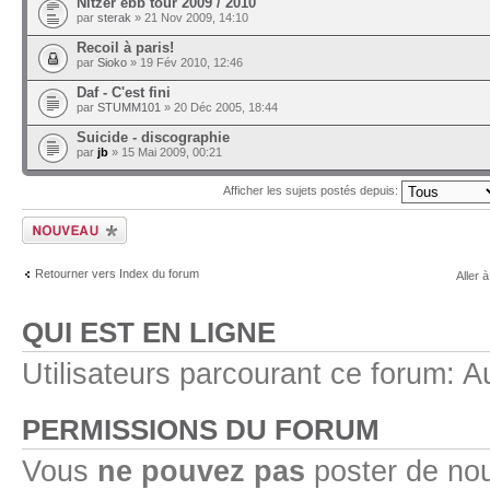
Nitzer ebb tour 2009 / 2010
par
sterak
» 21 Nov 2009, 14:10
Recoil à paris!
par
Sioko
» 19 Fév 2010, 12:46
Daf - C'est fini
par
STUMM101
» 20 Déc 2005, 18:44
Suicide - discographie
par
jb
» 15 Mai 2009, 00:21
Afficher les sujets postés depuis:
Ecrire un nouveau
sujet
Retourner vers Index du forum
Aller à
QUI EST EN LIGNE
Utilisateurs parcourant ce forum: Au
PERMISSIONS DU FORUM
Vous
ne pouvez pas
poster de no