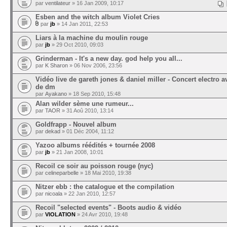
par
ventilateur
» 16 Jan 2009, 10:17
Esben and the witch album Violet Cries
par
jb
» 14 Jan 2011, 22:53
Liars à la machine du moulin rouge
par
jb
» 29 Oct 2010, 09:03
Grinderman - It's a new day. god help you all...
par
K Sharon
» 06 Nov 2006, 23:56
Vidéo live de gareth jones & daniel miller - Concert electro 
de dm
par
Ayakano
» 18 Sep 2010, 15:48
Alan wilder sème une rumeur...
par
TAOR
» 31 Aoû 2010, 13:14
Goldfrapp - Nouvel album
par
dekad
» 01 Déc 2004, 11:12
Yazoo albums réédités + tournée 2008
par
jb
» 21 Jan 2008, 10:01
Recoil ce soir au poisson rouge (nyc)
par
celineparbelle
» 18 Mai 2010, 19:38
Nitzer ebb : the catalogue et the compilation
par
nicoala
» 22 Jan 2010, 12:57
Recoil "selected events" - Boots audio & vidéo
par
VIOLATION
» 24 Avr 2010, 19:48