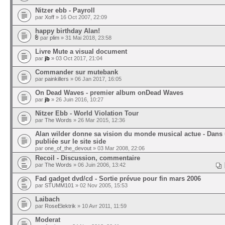
Nitzer ebb - Payroll
par
Xoff
» 16 Oct 2007, 22:09
happy birthday Alan!
par
plim
» 31 Mai 2018, 23:58
Livre Mute a visual document
par
jb
» 03 Oct 2017, 21:04
Commander sur mutebank
par
painkillers
» 06 Jan 2017, 16:05
On Dead Waves - premier album onDead Waves
par
jb
» 26 Juin 2016, 10:27
Nitzer Ebb - World Violation Tour
par
The Words
» 26 Mar 2015, 12:36
Alan wilder donne sa vision du monde musical actue - Dans u
publiée sur le site side
par
one_of_the_devout
» 03 Mar 2008, 22:06
Recoil - Discussion, commentaire
par
The Words
» 06 Juin 2006, 13:42
Fad gadget dvd/cd - Sortie prévue pour fin mars 2006
par
STUMM101
» 02 Nov 2005, 15:53
Laibach
par
RoseElektrik
» 10 Avr 2011, 11:59
Moderat