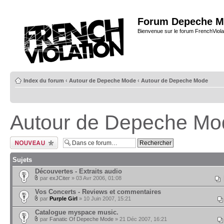
Forum Depeche M
Bienvenue sur le forum FrenchViola
Index du forum
‹
Autour de Depeche Mode
‹
Autour de Depeche Mode
Autour de Depeche Mo
Ecrire un nouveau
sujet
Sujets
Découvertes - Extraits audio
par
exJCiter
» 03 Avr 2006, 01:08
Vos Concerts - Reviews et commentaires
par
Purple Girl
» 10 Juin 2007, 15:21
Catalogue myspace music.
par
Fanatic Of Depeche Mode
» 21 Déc 2007, 16:21