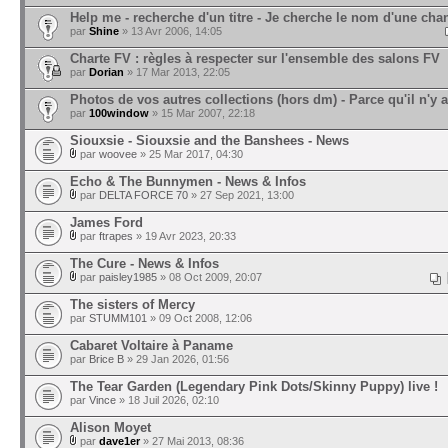
Help me - recherche d'un titre - Je cherche le nom d'une ch
par
Shine
» 13 Avr 2006, 14:05
Charte FV : règles à respecter sur l'ensemble des salons FV
par
Dorian
» 17 Mar 2013, 22:05
Photos de vos autres collections (hors dm) - Parce qu'il n'y a
par
100window
» 15 Mar 2007, 22:18
Siouxsie - Siouxsie and the Banshees - News
par
woovee
» 25 Mar 2017, 04:30
Echo & The Bunnymen - News & Infos
par
DELTA FORCE 70
» 27 Sep 2021, 13:00
James Ford
par
ftrapes
» 19 Avr 2023, 20:33
The Cure - News & Infos
par
paisley1985
» 08 Oct 2009, 20:07
The sisters of Mercy
par
STUMM101
» 09 Oct 2008, 12:06
Cabaret Voltaire à Paname
par
Brice B
» 29 Jan 2026, 01:56
The Tear Garden (Legendary Pink Dots/Skinny Puppy) live !
par
Vince
» 18 Juil 2026, 02:10
Alison Moyet
par
dave1er
» 27 Mai 2013, 08:36