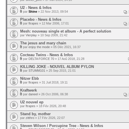
U2 - News & Infos
par
Shine
» 22 Nov 2013, 09:54
Placebo - News & Infos
par
ftrapes
» 12 Mar 2006, 17:01
Mesh: nouveau single et album - A perfect solution
par
Vierplay
» 10 Sep 2009, 21:42
The jesus and mary chain
par
enjoy the mode
» 05 Déc 2021, 16:37
Cocteau Twins - News & Infos
par
DELTA FORCE 70
» 17 Aoû 2018, 21:28
KILLING JOKE - NOUVEL ALBUM PYLON
par
STUMM101
» 25 Sep 2015, 21:01
Nitzer Ebb
par
ftrapes
» 31 Juil 2018, 19:11
Kraftwerk
par
daneel
» 26 Oct 2006, 06:38
U2 nouvel ep
par
ftrapes
» 18 Fév 2026, 20:48
Stand by, mother
par
zitthro
» 17 Fév 2026, 22:07
Steven Wilson / Porcupine Tree - News & Infos