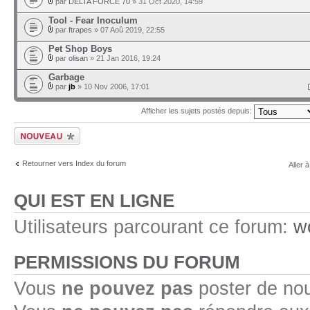
par
DELTA FORCE 70
» 31 Oct 2020, 14:59
Tool - Fear Inoculum
par
ftrapes
» 07 Aoû 2019, 22:55
Pet Shop Boys
par
olisan
» 21 Jan 2016, 19:24
Garbage
par
jb
» 10 Nov 2006, 17:01
Afficher les sujets postés depuis:
Ecrire un nouveau
sujet
Retourner vers Index du forum
Aller à
QUI EST EN LIGNE
Utilisateurs parcourant ce forum:
w
PERMISSIONS DU FORUM
Vous
ne pouvez pas
poster de no