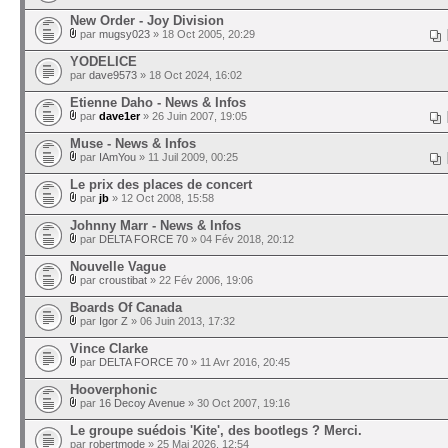
New Order - Joy Division
par
mugsy023
» 18 Oct 2005, 20:29
YODELICE
par
dave9573
» 18 Oct 2024, 16:02
Etienne Daho - News & Infos
par
dave1er
» 26 Juin 2007, 19:05
Muse - News & Infos
par
IAmYou
» 11 Juil 2009, 00:25
Le prix des places de concert
par
jb
» 12 Oct 2008, 15:58
Johnny Marr - News & Infos
par
DELTA FORCE 70
» 04 Fév 2018, 20:12
Nouvelle Vague
par
croustibat
» 22 Fév 2006, 19:06
Boards Of Canada
par
Igor Z
» 06 Juin 2013, 17:32
Vince Clarke
par
DELTA FORCE 70
» 11 Avr 2016, 20:45
Hooverphonic
par
16 Decoy Avenue
» 30 Oct 2007, 19:16
Le groupe suédois 'Kite', des bootlegs ? Merci.
par
robertmode
» 25 Mai 2026, 12:54