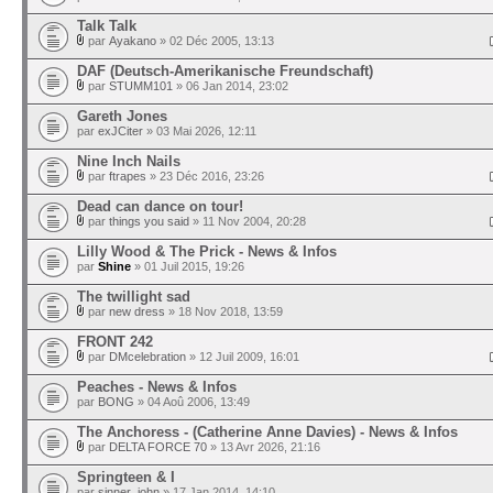
Talk Talk
par
Ayakano
» 02 Déc 2005, 13:13
DAF (Deutsch-Amerikanische Freundschaft)
par
STUMM101
» 06 Jan 2014, 23:02
Gareth Jones
par
exJCiter
» 03 Mai 2026, 12:11
Nine Inch Nails
par
ftrapes
» 23 Déc 2016, 23:26
Dead can dance on tour!
par
things you said
» 11 Nov 2004, 20:28
Lilly Wood & The Prick - News & Infos
par
Shine
» 01 Juil 2015, 19:26
The twillight sad
par
new dress
» 18 Nov 2018, 13:59
FRONT 242
par
DMcelebration
» 12 Juil 2009, 16:01
Peaches - News & Infos
par
BONG
» 04 Aoû 2006, 13:49
The Anchoress - (Catherine Anne Davies) - News & Infos
par
DELTA FORCE 70
» 13 Avr 2026, 21:16
Springteen & I
par
sinner_john
» 17 Jan 2014, 14:10