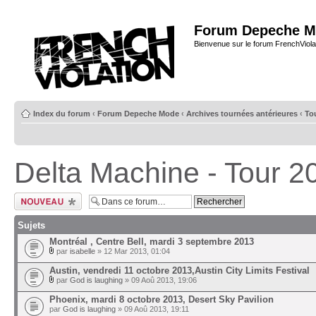
Forum Depeche M
Bienvenue sur le forum FrenchViola
Index du forum
‹
Forum Depeche Mode
‹
Archives tournées antérieures
‹
To
Delta Machine - Tour 2
Ecrire un nouveau
sujet
Sujets
Montréal , Centre Bell, mardi 3 septembre 2013
par
isabelle
» 12 Mar 2013, 01:04
Austin, vendredi 11 octobre 2013,Austin City Limits Festival
par
God is laughing
» 09 Aoû 2013, 19:06
Phoenix, mardi 8 octobre 2013, Desert Sky Pavilion
par
God is laughing
» 09 Aoû 2013, 19:11