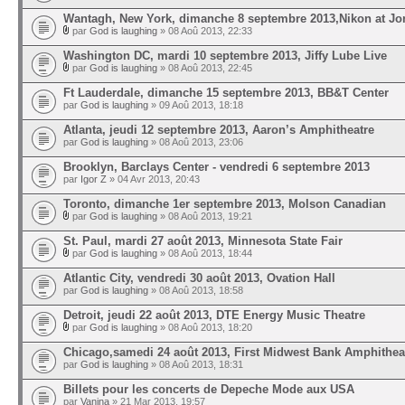
Wantagh, New York, dimanche 8 septembre 2013,Nikon at Jo
par
God is laughing
» 08 Aoû 2013, 22:33
Washington DC, mardi 10 septembre 2013, Jiffy Lube Live
par
God is laughing
» 08 Aoû 2013, 22:45
Ft Lauderdale, dimanche 15 septembre 2013, BB&T Center
par
God is laughing
» 09 Aoû 2013, 18:18
Atlanta, jeudi 12 septembre 2013, Aaron’s Amphitheatre
par
God is laughing
» 08 Aoû 2013, 23:06
Brooklyn, Barclays Center - vendredi 6 septembre 2013
par
Igor Z
» 04 Avr 2013, 20:43
Toronto, dimanche 1er septembre 2013, Molson Canadian
par
God is laughing
» 08 Aoû 2013, 19:21
St. Paul, mardi 27 août 2013, Minnesota State Fair
par
God is laughing
» 08 Aoû 2013, 18:44
Atlantic City, vendredi 30 août 2013, Ovation Hall
par
God is laughing
» 08 Aoû 2013, 18:58
Detroit, jeudi 22 août 2013, DTE Energy Music Theatre
par
God is laughing
» 08 Aoû 2013, 18:20
Chicago,samedi 24 août 2013, First Midwest Bank Amphithea
par
God is laughing
» 08 Aoû 2013, 18:31
Billets pour les concerts de Depeche Mode aux USA
par
Vanina
» 21 Mar 2013, 19:57