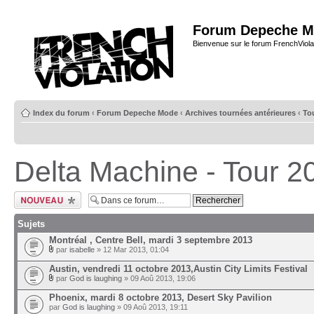
Forum Depeche M
Bienvenue sur le forum FrenchViola
Index du forum
‹
Forum Depeche Mode
‹
Archives tournées antérieures
‹
To
Delta Machine - Tour 2
Ecrire un nouveau
sujet
Sujets
Montréal , Centre Bell, mardi 3 septembre 2013
par
isabelle
» 12 Mar 2013, 01:04
Austin, vendredi 11 octobre 2013,Austin City Limits Festival
par
God is laughing
» 09 Aoû 2013, 19:06
Phoenix, mardi 8 octobre 2013, Desert Sky Pavilion
par
God is laughing
» 09 Aoû 2013, 19:11