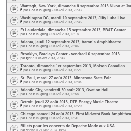
Wantagh, New York, dimanche 8 septembre 2013,Nikon at Jo
par
God is laughing
» 08 Aoû 2013, 22:33
Washington DC, mardi 10 septembre 2013, Jiffy Lube Live
par
God is laughing
» 08 Aoû 2013, 22:45
Ft Lauderdale, dimanche 15 septembre 2013, BB&T Center
par
God is laughing
» 09 Aoû 2013, 18:18
Atlanta, jeudi 12 septembre 2013, Aaron’s Amphitheatre
par
God is laughing
» 08 Aoû 2013, 23:06
Brooklyn, Barclays Center - vendredi 6 septembre 2013
par
Igor Z
» 04 Avr 2013, 20:43
Toronto, dimanche 1er septembre 2013, Molson Canadian
par
God is laughing
» 08 Aoû 2013, 19:21
St. Paul, mardi 27 août 2013, Minnesota State Fair
par
God is laughing
» 08 Aoû 2013, 18:44
Atlantic City, vendredi 30 août 2013, Ovation Hall
par
God is laughing
» 08 Aoû 2013, 18:58
Detroit, jeudi 22 août 2013, DTE Energy Music Theatre
par
God is laughing
» 08 Aoû 2013, 18:20
Chicago,samedi 24 août 2013, First Midwest Bank Amphithea
par
God is laughing
» 08 Aoû 2013, 18:31
Billets pour les concerts de Depeche Mode aux USA
par
Vanina
» 21 Mar 2013, 19:57