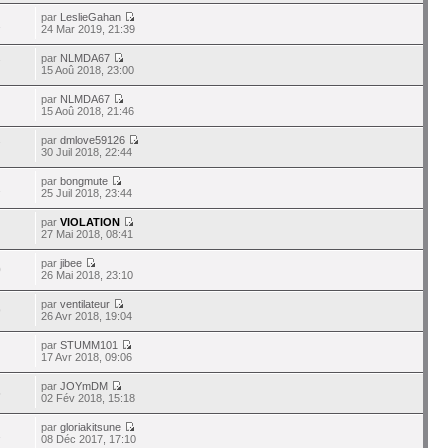
par
LeslieGahan
1
24 Mar 2019, 21:39
par
NLMDA67
7
15 Aoû 2018, 23:00
par
NLMDA67
15 Aoû 2018, 21:46
par
dmlove59126
7
30 Juil 2018, 22:44
par
bongmute
2
25 Juil 2018, 23:44
par
VIOLATION
27 Mai 2018, 08:41
par
jibee
0
26 Mai 2018, 23:10
par
ventilateur
9
26 Avr 2018, 19:04
par
STUMM101
17 Avr 2018, 09:06
par
JOYmDM
5
02 Fév 2018, 15:18
par
gloriakitsune
1
08 Déc 2017, 17:10