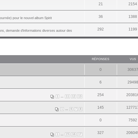
21
2154
36
1388
ournée) pour le nouvel album Spirit
292
1199
ans, demande d'informations diverses autour des
RÉPONSES
VUS
0
3063
6
2949
254
20381
...
1
11
12
13
145
12771
...
1
6
7
8
0
7592
327
20604
...
1
15
16
17