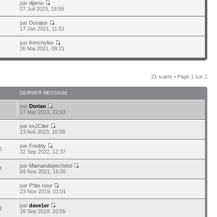
par
djarno
27 Juil 2023, 18:59
par
Doriator
17 Jan 2021, 11:51
par
frenchylox
26 Mai 2021, 09:21
21 sujets • Page
1
sur
1
DERNIER MESSAGE
par
Dorian
7
17 Mar 2013, 22:03
par
exJCiter
8
13 Aoû 2023, 16:58
par
Freddy
6
22 Sep 2022, 12:37
par
Mamandepechetoi
7
04 Nov 2021, 16:05
par
P'tite rose
23 Nov 2019, 01:01
par
dave1er
9
16 Sep 2019, 10:55