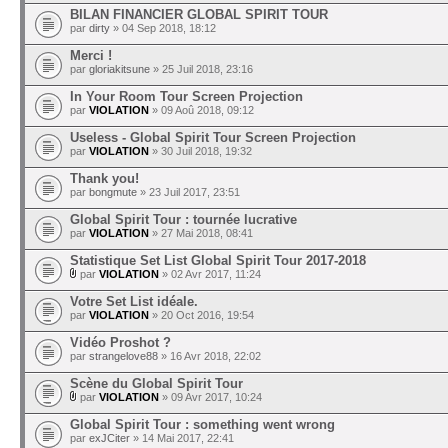
BILAN FINANCIER GLOBAL SPIRIT TOUR
par
dirty
» 04 Sep 2018, 18:12
Merci !
par
gloriakitsune
» 25 Juil 2018, 23:16
In Your Room Tour Screen Projection
par
VIOLATION
» 09 Aoû 2018, 09:12
Useless - Global Spirit Tour Screen Projection
par
VIOLATION
» 30 Juil 2018, 19:32
Thank you!
par
bongmute
» 23 Juil 2017, 23:51
Global Spirit Tour : tournée lucrative
par
VIOLATION
» 27 Mai 2018, 08:41
Statistique Set List Global Spirit Tour 2017-2018
par
VIOLATION
» 02 Avr 2017, 11:24
Votre Set List idéale.
par
VIOLATION
» 20 Oct 2016, 19:54
Vidéo Proshot ?
par
strangelove88
» 16 Avr 2018, 22:02
Scène du Global Spirit Tour
par
VIOLATION
» 09 Avr 2017, 10:24
Global Spirit Tour : something went wrong
par
exJCiter
» 14 Mai 2017, 22:41