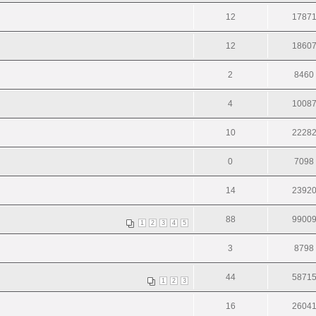
12
1787
12
1860
2
8460
4
1008
10
2228
0
7098
14
2392
88
9900
1
2
3
4
5
3
8798
44
5871
1
2
3
16
2604