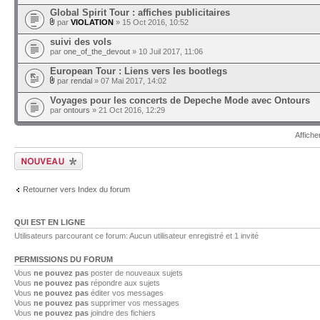
Global Spirit Tour : affiches publicitaires
par
VIOLATION
» 15 Oct 2016, 10:52
suivi des vols
par
one_of_the_devout
» 10 Juil 2017, 11:06
European Tour : Liens vers les bootlegs
par
rendal
» 07 Mai 2017, 14:02
Voyages pour les concerts de Depeche Mode avec Ontours
par
ontours
» 21 Oct 2016, 12:29
Affiche
Ecrire un nouveau
sujet
Retourner vers Index du forum
QUI EST EN LIGNE
Utilisateurs parcourant ce forum: Aucun utilisateur enregistré et 1 invité
PERMISSIONS DU FORUM
Vous
ne pouvez pas
poster de nouveaux sujets
Vous
ne pouvez pas
répondre aux sujets
Vous
ne pouvez pas
éditer vos messages
Vous
ne pouvez pas
supprimer vos messages
Vous
ne pouvez pas
joindre des fichiers