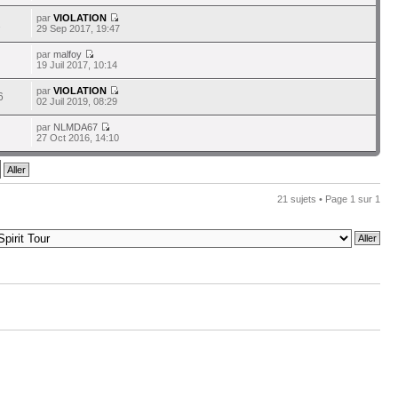
par
VIOLATION
2
29 Sep 2017, 19:47
par
malfoy
19 Juil 2017, 10:14
par
VIOLATION
6
02 Juil 2019, 08:29
par
NLMDA67
27 Oct 2016, 14:10
21 sujets • Page
1
sur
1