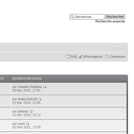
Recherche avancée
FAQ
M’enregistrer
Connexion
ES
DERNIER MESSAGE
par
Claudin Delphine
18 Mar 2020, 17:50
par
dmlove59126
13 Mar 2018, 12:56
par
pletody
12 Déc 2019, 15:12
par
yann
30 Nov 2021, 13:05