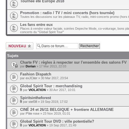
Tournée été Europe 2018
Promotion : radio / TV / mini concerts (hors tournée)
Toutes les discussions sur les plateaux TV, radio, mini-concerts promo (hors t
Les fans entre eux
Places à vendre valeur faciale, soirées Depeche Mode, co-voiturage, bons pl
concerts du "Global Spirit Tour"
Ecrire un nouveau
sujet
Sujets
Charte FV : règles à respecter sur l'ensemble des salons FV
par
Dorian
» 17 Mar 2013, 22:03
Fashion Dispatch
par
exJCiter
» 30 Mar 2017, 23:54
Global Spirit Tour : merchandising
par
VIOLATION
» 30 Avr 2017, 10:01
Spiritsintheforest
par
stef38
» 19 Sep 2019, 17:02
CINÉ 24 et 26/11 BELGIQUE + frontiere ALLEMAGNE
par
P'tite rose
» 23 Nov 2019, 01:01
Global Spirit Tour DVD : ville potentielle?
par
VIOLATION
» 19 Sep 2017, 21:49