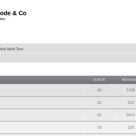
ode & Co
tion
bal Spirit Tour
SUJETS
MESSAG
48
5708
32
553
45
5674
18
228