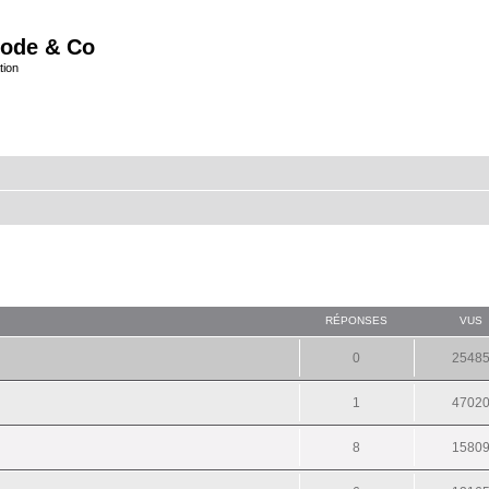
ode & Co
tion
RÉPONSES
VUS
0
2548
1
4702
8
1580