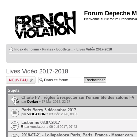
Forum Depeche M
Bienvenue sur le forum FrenchViola
Index du forum
‹
Pirates - bootlegs...
‹
Lives Vidéo 2017-2018
Lives Vidéo 2017-2018
Ecrire un nouveau
sujet
Sujets
Charte FV : règles à respecter sur l'ensemble des salons FV
par
Dorian
» 17 Mar 2013, 22:17
Paris Bercy 3 décembre 2017
par
VIOLATION
» 03 Déc 2020, 09:59
Lisbonne 08.07.2017
par
ventilateur
» 09 Juil 2017, 07:43
2018-07-21 - Lollapalooza Paris, Paris, France - Master cam