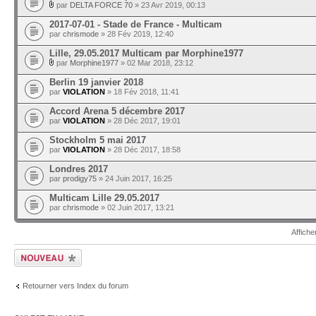
par
DELTA FORCE 70
» 23 Avr 2019, 00:13
2017-07-01 - Stade de France - Multicam
par
chrismode
» 28 Fév 2019, 12:40
Lille, 29.05.2017 Multicam par Morphine1977
par
Morphine1977
» 02 Mar 2018, 23:12
Berlin 19 janvier 2018
par
VIOLATION
» 18 Fév 2018, 11:41
Accord Arena 5 décembre 2017
par
VIOLATION
» 28 Déc 2017, 19:01
Stockholm 5 mai 2017
par
VIOLATION
» 28 Déc 2017, 18:58
Londres 2017
par
prodigy75
» 24 Juin 2017, 16:25
Multicam Lille 29.05.2017
par
chrismode
» 02 Juin 2017, 13:21
Affiche
Ecrire un nouveau
sujet
Retourner vers Index du forum