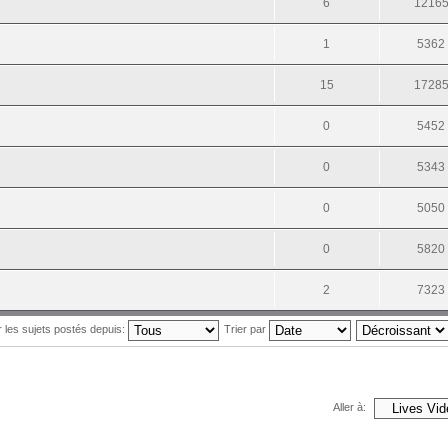
6
1216
1
5362
15
1728
0
5452
0
5343
0
5050
0
5820
2
7323
r les sujets postés depuis:
Trier par
Aller à: