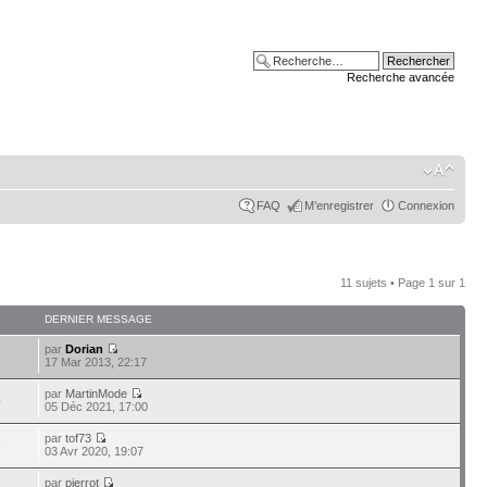
Recherche avancée
FAQ
M’enregistrer
Connexion
11 sujets • Page
1
sur
1
DERNIER MESSAGE
par
Dorian
5
17 Mar 2013, 22:17
par
MartinMode
0
05 Déc 2021, 17:00
par
tof73
9
03 Avr 2020, 19:07
par
pierrot