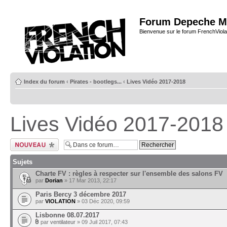
Forum Depeche M
Bienvenue sur le forum FrenchViola
Index du forum
‹
Pirates - bootlegs...
‹
Lives Vidéo 2017-2018
Lives Vidéo 2017-2018
Ecrire un nouveau
sujet
Sujets
Charte FV : règles à respecter sur l'ensemble des salons FV
par
Dorian
» 17 Mar 2013, 22:17
Paris Bercy 3 décembre 2017
par
VIOLATION
» 03 Déc 2020, 09:59
Lisbonne 08.07.2017
par
ventilateur
» 09 Juil 2017, 07:43