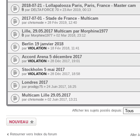
2018-07-21 - Lollapalooza Paris, Paris, France - Master cam
par
DELTA FORCE 70
» 23 Avr 2019, 00:13
2017-07-01 - Stade de France - Multicam
par
chrismode
» 28 Fév 2019, 12:40
Lille, 29.05.2017 Multicam par Morphine1977
par
Morphine1977
» 02 Mar 2018, 23:12
Berlin 19 janvier 2018
par
VIOLATION
» 18 Fév 2018, 11:41
Accord Arena 5 décembre 2017
par
VIOLATION
» 28 Déc 2017, 19:01
Stockholm 5 mai 2017
par
VIOLATION
» 28 Déc 2017, 18:58
Londres 2017
par
prodigy75
» 24 Juin 2017, 16:25
Multicam Lille 29.05.2017
par
chrismode
» 02 Juin 2017, 13:21
Afficher les sujets postés depuis:
Ecrire un nouveau
sujet
Retourner vers Index du forum
Aller à