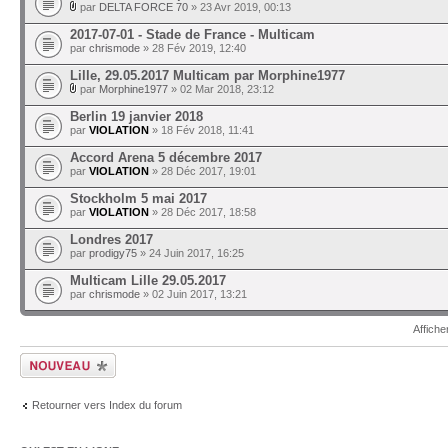
par
DELTA FORCE 70
» 23 Avr 2019, 00:13
2017-07-01 - Stade de France - Multicam
par
chrismode
» 28 Fév 2019, 12:40
Lille, 29.05.2017 Multicam par Morphine1977
par
Morphine1977
» 02 Mar 2018, 23:12
Berlin 19 janvier 2018
par
VIOLATION
» 18 Fév 2018, 11:41
Accord Arena 5 décembre 2017
par
VIOLATION
» 28 Déc 2017, 19:01
Stockholm 5 mai 2017
par
VIOLATION
» 28 Déc 2017, 18:58
Londres 2017
par
prodigy75
» 24 Juin 2017, 16:25
Multicam Lille 29.05.2017
par
chrismode
» 02 Juin 2017, 13:21
Affiche
Ecrire un nouveau
sujet
Retourner vers Index du forum