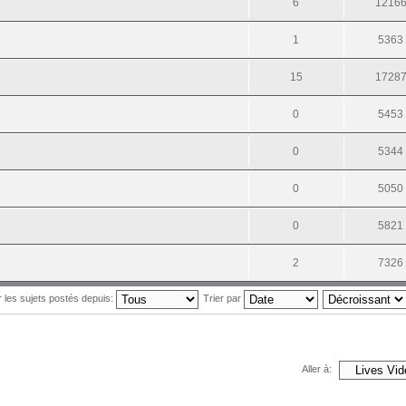
6
1216
1
5363
15
1728
0
5453
0
5344
0
5050
0
5821
2
7326
r les sujets postés depuis:
Trier par
Aller à: