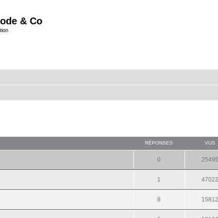
ode & Co
tion
RÉPONSES
VUS
0
2549
1
4702
8
1581