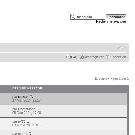
Recherche avancée
FAQ
M’enregistrer
Connexion
11 sujets • Page
1
sur
1
DERNIER MESSAGE
par
Dorian
5
17 Mar 2013, 22:17
par
MartinMode
2
05 Déc 2021, 17:00
par
tof73
2
03 Avr 2020, 19:07
par
pierrot