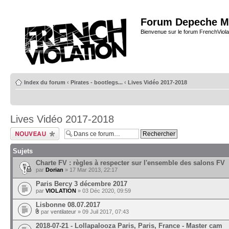
Forum Depeche M
Bienvenue sur le forum FrenchViola
Index du forum
‹
Pirates - bootlegs...
‹
Lives Vidéo 2017-2018
Lives Vidéo 2017-2018
Ecrire un nouveau
sujet
Sujets
Charte FV : règles à respecter sur l'ensemble des salons FV
par
Dorian
» 17 Mar 2013, 22:17
Paris Bercy 3 décembre 2017
par
VIOLATION
» 03 Déc 2020, 09:59
Lisbonne 08.07.2017
par
ventilateur
» 09 Juil 2017, 07:43
2018-07-21 - Lollapalooza Paris, Paris, France - Master cam