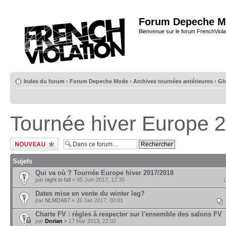
Forum Depeche M
Bienvenue sur le forum FrenchViola
Index du forum
‹
Forum Depeche Mode
‹
Archives tournées antérieures
‹
Glo
Tournée hiver Europe 
Ecrire un nouveau
sujet
Sujets
Qui va où ? Tournée Europe hiver 2017/2018
par
night to fall
» 05 Juin 2017, 12:35
Dates mise en vente du winter leg?
par
NLMDA67
» 26 Jan 2017, 00:01
Charte FV : règles à respecter sur l'ensemble des salons FV
par
Dorian
» 17 Mar 2013, 22:02