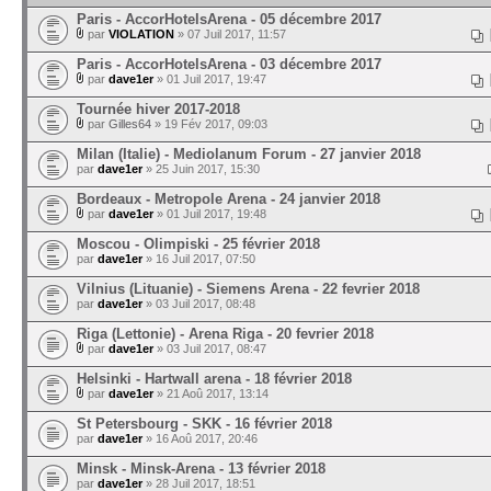
Paris - AccorHotelsArena - 05 décembre 2017
par
VIOLATION
» 07 Juil 2017, 11:57
Paris - AccorHotelsArena - 03 décembre 2017
par
dave1er
» 01 Juil 2017, 19:47
Tournée hiver 2017-2018
par
Gilles64
» 19 Fév 2017, 09:03
Milan (Italie) - Mediolanum Forum - 27 janvier 2018
par
dave1er
» 25 Juin 2017, 15:30
Bordeaux - Metropole Arena - 24 janvier 2018
par
dave1er
» 01 Juil 2017, 19:48
Moscou - Olimpiski - 25 février 2018
par
dave1er
» 16 Juil 2017, 07:50
Vilnius (Lituanie) - Siemens Arena - 22 fevrier 2018
par
dave1er
» 03 Juil 2017, 08:48
Riga (Lettonie) - Arena Riga - 20 fevrier 2018
par
dave1er
» 03 Juil 2017, 08:47
Helsinki - Hartwall arena - 18 février 2018
par
dave1er
» 21 Aoû 2017, 13:14
St Petersbourg - SKK - 16 février 2018
par
dave1er
» 16 Aoû 2017, 20:46
Minsk - Minsk-Arena - 13 février 2018
par
dave1er
» 28 Juil 2017, 18:51