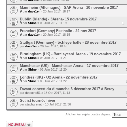
Mannheim (Allemagne) - SAP Arena - 30 novembre 2017
par
dave1er
» 20 Juin 2017, 18:17
Dublin (Irlande) - 3Arena- 15 novembre 2017
par
Shine
» 05 Juin 2017, 11:19
Francfort (Germany) Festhalle - 24 nov 2017
par
dave1er
» 20 Juin 2017, 18:15
Stuttgart (Germany) - Schleyerhalle - 28 novembre 2017
par
dave1er
» 20 Juin 2017, 18:16
Birmingham (UK) - Barclaycard Arena - 19 novembre 2017
par
Shine
» 05 Juin 2017, 11:21
Manchester (UK) - Manchester Arena - 17 novembre 2017
par
Shine
» 05 Juin 2017, 11:20
Londres (UK) - O2 Arena - 22 novembre 2017
par
Shine
» 05 Juin 2017, 11:22
l'avant concert du dimanche 3 décembre 2017 à Bercy
par
depeche51
» 18 Oct 2017, 11:13
Setlist tournée hiver
par
stephgrenat
» 10 Juil 2017, 21:36
Afficher les sujets postés depuis:
Ecrire un nouveau
sujet