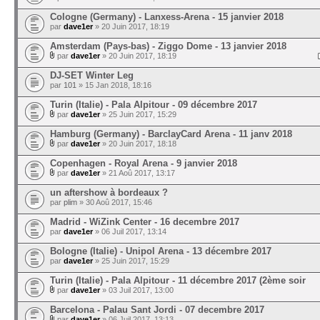
Cologne (Germany) - Lanxess-Arena - 15 janvier 2018
par
dave1er
» 20 Juin 2017, 18:19
Amsterdam (Pays-bas) - Ziggo Dome - 13 janvier 2018
par
dave1er
» 20 Juin 2017, 18:19
DJ-SET Winter Leg
par
101
» 15 Jan 2018, 18:16
Turin (Italie) - Pala Alpitour - 09 décembre 2017
par
dave1er
» 25 Juin 2017, 15:29
Hamburg (Germany) - BarclayCard Arena - 11 janv 2018
par
dave1er
» 20 Juin 2017, 18:18
Copenhagen - Royal Arena - 9 janvier 2018
par
dave1er
» 21 Aoû 2017, 13:17
un aftershow à bordeaux ?
par
plim
» 30 Aoû 2017, 15:46
Madrid - WiZink Center - 16 decembre 2017
par
dave1er
» 06 Juil 2017, 13:14
Bologne (Italie) - Unipol Arena - 13 décembre 2017
par
dave1er
» 25 Juin 2017, 15:29
Turin (Italie) - Pala Alpitour - 11 décembre 2017 (2ème soir
par
dave1er
» 03 Juil 2017, 13:00
Barcelona - Palau Sant Jordi - 07 decembre 2017
par
dave1er
» 06 Juil 2017, 13:13