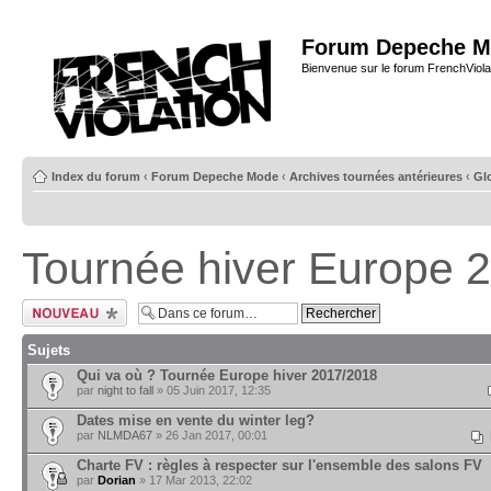
Forum Depeche M
Bienvenue sur le forum FrenchViola
Index du forum
‹
Forum Depeche Mode
‹
Archives tournées antérieures
‹
Glo
Tournée hiver Europe 
Ecrire un nouveau
sujet
Sujets
Qui va où ? Tournée Europe hiver 2017/2018
par
night to fall
» 05 Juin 2017, 12:35
Dates mise en vente du winter leg?
par
NLMDA67
» 26 Jan 2017, 00:01
Charte FV : règles à respecter sur l'ensemble des salons FV
par
Dorian
» 17 Mar 2013, 22:02