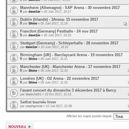
Mannheim (Allemagne) - SAP Arena - 30 novembre 2017
par
dave1er
» 20 Juin 2017, 18:17
Dublin (Irlande) - 3Arena- 15 novembre 2017
par
Shine
» 05 Juin 2017, 11:19
Francfort (Germany) Festhalle - 24 nov 2017
par
dave1er
» 20 Juin 2017, 18:15
Stuttgart (Germany) - Schleyerhalle - 28 novembre 2017
par
dave1er
» 20 Juin 2017, 18:16
Birmingham (UK) - Barclaycard Arena - 19 novembre 2017
par
Shine
» 05 Juin 2017, 11:21
Manchester (UK) - Manchester Arena - 17 novembre 2017
par
Shine
» 05 Juin 2017, 11:20
Londres (UK) - O2 Arena - 22 novembre 2017
par
Shine
» 05 Juin 2017, 11:22
l'avant concert du dimanche 3 décembre 2017 à Bercy
par
depeche51
» 18 Oct 2017, 11:13
Setlist tournée hiver
par
stephgrenat
» 10 Juil 2017, 21:36
Afficher les sujets postés depuis:
Ecrire un nouveau
sujet