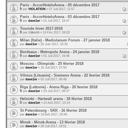
Paris - AccorHotelsArena - 05 décembre 2017
par
VIOLATION
» 07 Juil 2017, 11:57
Paris - AccorHotelsArena - 03 décembre 2017
par
dave1er
» 01 Juil 2017, 19:47
Tournée hiver 2017-2018
par
Gilles64
» 19 Fév 2017, 09:03
Milan (Italie) - Mediolanum Forum - 27 janvier 2018
par
dave1er
» 25 Juin 2017, 15:30
Bordeaux - Metropole Arena - 24 janvier 2018
par
dave1er
» 01 Juil 2017, 19:48
Moscou - Olimpiski - 25 février 2018
par
dave1er
» 16 Juil 2017, 07:50
Vilnius (Lituanie) - Siemens Arena - 22 fevrier 2018
par
dave1er
» 03 Juil 2017, 08:48
Riga (Lettonie) - Arena Riga - 20 fevrier 2018
par
dave1er
» 03 Juil 2017, 08:47
Helsinki - Hartwall arena - 18 février 2018
par
dave1er
» 21 Aoû 2017, 13:14
St Petersbourg - SKK - 16 février 2018
par
dave1er
» 16 Aoû 2017, 20:46
Minsk - Minsk-Arena - 13 février 2018
par
dave1er
» 28 Juil 2017, 18:51