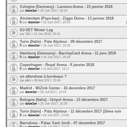
Cologne (Germany) - Lanxess-Arena - 15 janvier 2018
par
dave1er
» 20 Juin 2017, 18:19
Amsterdam (Pays-bas) - Ziggo Dome - 13 janvier 2018
par
dave1er
» 20 Juin 2017, 18:19
DJ-SET Winter Leg
par
101
» 15 Jan 2018, 18:16
Turin (Italie) - Pala Alpitour - 09 décembre 2017
par
dave1er
» 25 Juin 2017, 15:29
Hamburg (Germany) - BarclayCard Arena - 11 janv 2018
par
dave1er
» 20 Juin 2017, 18:18
Copenhagen - Royal Arena - 9 janvier 2018
par
dave1er
» 21 Aoû 2017, 13:17
un aftershow à bordeaux ?
par
plim
» 30 Aoû 2017, 15:46
Madrid - WiZink Center - 16 decembre 2017
par
dave1er
» 06 Juil 2017, 13:14
Bologne (Italie) - Unipol Arena - 13 décembre 2017
par
dave1er
» 25 Juin 2017, 15:29
Turin (Italie) - Pala Alpitour - 11 décembre 2017 (2ème soir
par
dave1er
» 03 Juil 2017, 13:00
Barcelona - Palau Sant Jordi - 07 decembre 2017
par
dave1er
» 06 Juil 2017, 13:13