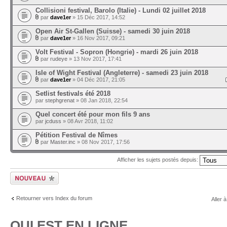
Collisioni festival, Barolo (Italie) - Lundi 02 juillet 2018
par
dave1er
» 15 Déc 2017, 14:52
Open Air St-Gallen (Suisse) - samedi 30 juin 2018
par
dave1er
» 16 Nov 2017, 09:21
Volt Festival - Sopron (Hongrie) - mardi 26 juin 2018
par
rudeye
» 13 Nov 2017, 17:41
Isle of Wight Festival (Angleterre) - samedi 23 juin 2018
par
dave1er
» 04 Déc 2017, 21:05
Setlist festivals été 2018
par
stephgrenat
» 08 Jan 2018, 22:54
Quel concert été pour mon fils 9 ans
par
jcduss
» 08 Avr 2018, 11:02
Pétition Festival de Nîmes
par
Master.inc
» 08 Nov 2017, 17:56
Afficher les sujets postés depuis:
Ecrire un nouveau
sujet
Retourner vers Index du forum
Aller à
QUI EST EN LIGNE