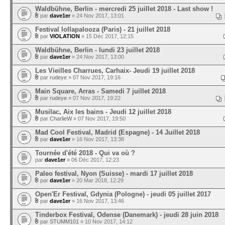
Waldbühne, Berlin - mercredi 25 juillet 2018 - Last show !
par
dave1er
» 24 Nov 2017, 13:01
Festival lollapalooza (Paris) - 21 juillet 2018
par
VIOLATION
» 15 Déc 2017, 12:15
Waldbühne, Berlin - lundi 23 juillet 2018
par
dave1er
» 24 Nov 2017, 13:00
Les Vieilles Charrues, Carhaix- Jeudi 19 juillet 2018
par
rudeye
» 07 Nov 2017, 19:16
Main Square, Arras - Samedi 7 juillet 2018
par
rudeye
» 07 Nov 2017, 19:22
Musilac, Aix les bains - Jeudi 12 juillet 2018
par
CharlieW
» 07 Nov 2017, 19:50
Mad Cool Festival, Madrid (Espagne) - 14 Juillet 2018
par
dave1er
» 16 Nov 2017, 13:38
Tournée d'été 2018 - Qui va où ?
par
dave1er
» 06 Déc 2017, 12:23
Paleo festival, Nyon (Suisse) - mardi 17 juillet 2018
par
dave1er
» 20 Mar 2018, 12:29
Open'Er Festival, Gdynia (Pologne) - jeudi 05 juillet 2017
par
dave1er
» 16 Nov 2017, 13:46
Tinderbox Festival, Odense (Danemark) - jeudi 28 juin 2018
par
STUMM101
» 10 Nov 2017, 14:12