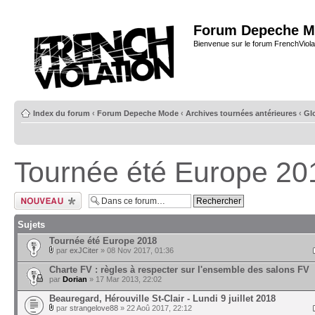
Forum Depeche M
Bienvenue sur le forum FrenchViola
Index du forum
‹
Forum Depeche Mode
‹
Archives tournées antérieures
‹
Glo
Tournée été Europe 20
Ecrire un nouveau
sujet
Sujets
Tournée été Europe 2018
par
exJCiter
» 08 Nov 2017, 01:36
Charte FV : règles à respecter sur l'ensemble des salons FV
par
Dorian
» 17 Mar 2013, 22:02
Beauregard, Hérouville St-Clair - Lundi 9 juillet 2018
par
strangelove88
» 22 Aoû 2017, 22:12