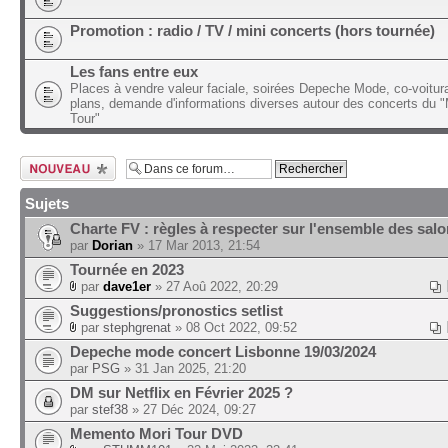
Promotion : radio / TV / mini concerts (hors tournée)
Les fans entre eux
Places à vendre valeur faciale, soirées Depeche Mode, co-voitur
plans, demande d'informations diverses autour des concerts du
Tour"
Ecrire un nouveau
sujet
Sujets
Charte FV : règles à respecter sur l'ensemble des sal
par
Dorian
» 17 Mar 2013, 21:54
Tournée en 2023
par
dave1er
» 27 Aoû 2022, 20:29
Suggestions/pronostics setlist
par
stephgrenat
» 08 Oct 2022, 09:52
Depeche mode concert Lisbonne 19/03/2024
par
PSG
» 31 Jan 2025, 21:20
DM sur Netflix en Février 2025 ?
par
stef38
» 27 Déc 2024, 09:27
Memento Mori Tour DVD