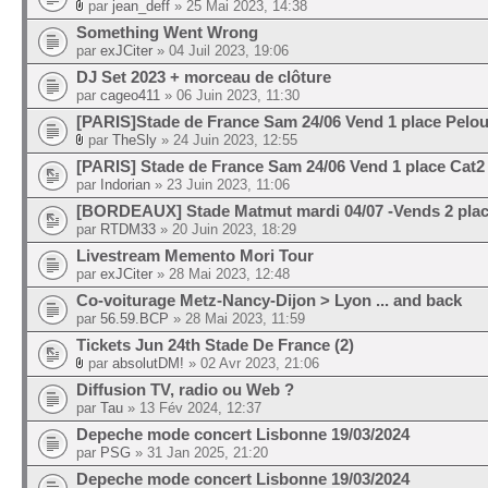
par
jean_deff
» 25 Mai 2023, 14:38
Something Went Wrong
par
exJCiter
» 04 Juil 2023, 19:06
DJ Set 2023 + morceau de clôture
par
cageo411
» 06 Juin 2023, 11:30
[PARIS]Stade de France Sam 24/06 Vend 1 place Pelou
par
TheSly
» 24 Juin 2023, 12:55
[PARIS] Stade de France Sam 24/06 Vend 1 place Cat2
par
Indorian
» 23 Juin 2023, 11:06
[BORDEAUX] Stade Matmut mardi 04/07 -Vends 2 plac
par
RTDM33
» 20 Juin 2023, 18:29
Livestream Memento Mori Tour
par
exJCiter
» 28 Mai 2023, 12:48
Co-voiturage Metz-Nancy-Dijon > Lyon ... and back
par
56.59.BCP
» 28 Mai 2023, 11:59
Tickets Jun 24th Stade De France (2)
par
absolutDM!
» 02 Avr 2023, 21:06
Diffusion TV, radio ou Web ?
par
Tau
» 13 Fév 2024, 12:37
Depeche mode concert Lisbonne 19/03/2024
par
PSG
» 31 Jan 2025, 21:20
Depeche mode concert Lisbonne 19/03/2024