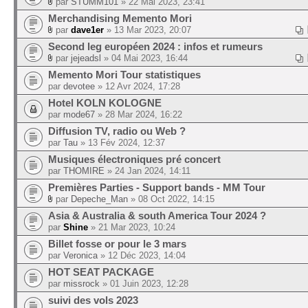
par
STUMM101
» 22 Mai 2023, 23:41
Merchandising Memento Mori
par
dave1er
» 13 Mar 2023, 20:07
Second leg européen 2024 : infos et rumeurs
par
jejeadsl
» 04 Mai 2023, 16:44
Memento Mori Tour statistiques
par
devotee
» 12 Avr 2024, 17:28
Hotel KOLN KOLOGNE
par
mode67
» 28 Mar 2024, 16:22
Diffusion TV, radio ou Web ?
par
Tau
» 13 Fév 2024, 12:37
Musiques électroniques pré concert
par
THOMIRE
» 24 Jan 2024, 14:11
Premières Parties - Support bands - MM Tour
par
Depeche_Man
» 08 Oct 2022, 14:15
Asia & Australia & south America Tour 2024 ?
par
Shine
» 21 Mar 2023, 10:24
Billet fosse or pour le 3 mars
par
Veronica
» 12 Déc 2023, 14:04
HOT SEAT PACKAGE
par
missrock
» 01 Juin 2023, 12:28
suivi des vols 2023