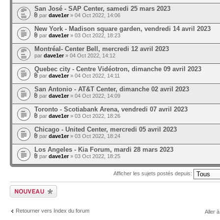
San José - SAP Center, samedi 25 mars 2023
par
dave1er
» 04 Oct 2022, 14:06
New York - Madison square garden, vendredi 14 avril 2023
par
dave1er
» 03 Oct 2022, 18:23
Montréal- Center Bell, mercredi 12 avril 2023
par
dave1er
» 04 Oct 2022, 14:12
Quebec city - Centre Vidéotron, dimanche 09 avril 2023
par
dave1er
» 04 Oct 2022, 14:11
San Antonio - AT&T Center, dimanche 02 avril 2023
par
dave1er
» 04 Oct 2022, 14:09
Toronto - Scotiabank Arena, vendredi 07 avril 2023
par
dave1er
» 03 Oct 2022, 18:26
Chicago - United Center, mercredi 05 avril 2023
par
dave1er
» 03 Oct 2022, 18:24
Los Angeles - Kia Forum, mardi 28 mars 2023
par
dave1er
» 03 Oct 2022, 18:25
Afficher les sujets postés depuis:
Ecrire un nouveau
sujet
Retourner vers Index du forum
Aller à