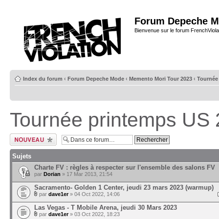
Forum Depeche M
Bienvenue sur le forum FrenchViola
Index du forum
‹
Forum Depeche Mode
‹
Memento Mori Tour 2023
‹
Tournée
Tournée printemps US
Ecrire un nouveau
sujet
Sujets
Charte FV : règles à respecter sur l'ensemble des salons FV
par
Dorian
» 17 Mar 2013, 21:54
Sacramento- Golden 1 Center, jeudi 23 mars 2023 (warmup)
par
dave1er
» 04 Oct 2022, 14:06
Las Vegas - T Mobile Arena, jeudi 30 Mars 2023
par
dave1er
» 03 Oct 2022, 18:23