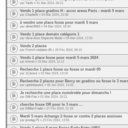
par
Tanfe
» 01 Mar 2024, 00:21
Vends 1 place gradins H - accor arena Paris - mardi 5 mars
par
CharlieW
» 04 Mar 2024, 22:08
à vendre une place fosse pour mardi 5 mars
par
olivier8563
» 04 Mar 2024, 18:34
Vends 1 place demain catégorie 1
par
Vivre Avec Depeche Mode
» 04 Mar 2024, 17:03
Vends 2 places
par
French violation 85
» 28 Fév 2024, 09:15
Vends 1 place fosse pour mardi 5 mars 2024
par
krevet
» 03 Mar 2024, 11:12
Recherche 1 place fosse ou fosse or mardi 05
par
1Caress
» 02 Mar 2024, 13:19
Recherche 2 places pour Bercy en gradins ou fosse le 3 mar
par
uptoheaven1
» 06 Jan 2024, 14:32
Je recherche une place numérotée pour dimanche !
par
DM-Fan
» 01 Mar 2024, 19:21
cherche fosse OR pour le 3 mars ...
par
DMfanTrade
» 27 Fév 2024, 21:18
Mardi 5 mars échange 2 fosse or contre 2 places assisses
par
prodigy75
» 23 Fév 2024, 13:55
Vends 1 place 5 mars Fosse Early Entry VIP3