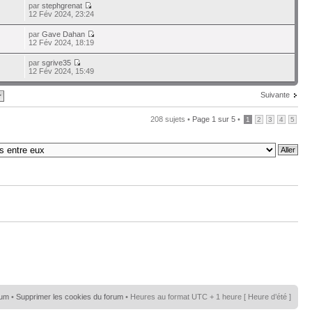
par
stephgrenat
12 Fév 2024, 23:24
par
Gave Dahan
12 Fév 2024, 18:19
par
sgrive35
12 Fév 2024, 15:49
Suivante
208 sujets •
Page
1
sur
5
•
1
2
3
4
5
rum
•
Supprimer les cookies du forum
• Heures au format UTC + 1 heure [ Heure d’été ]