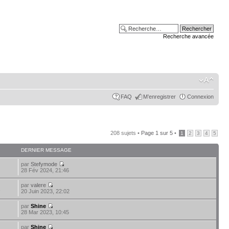
Recherche avancée
FAQ
M’enregistrer
Connexion
208 sujets •
Page
1
sur
5
•
1
2
3
4
5
DERNIER MESSAGE
par
Stefymode
28 Fév 2024, 21:46
par
valere
1
20 Juin 2023, 22:02
par
Shine
28 Mar 2023, 10:45
par
Shine