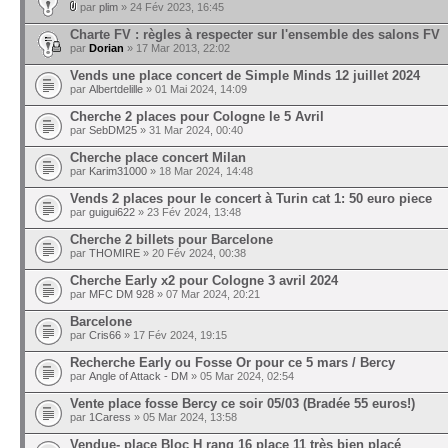
par
plim
» 24 Fév 2023, 16:45
Charte FV : règles à respecter sur l'ensemble des salons FV
par
Dorian
» 17 Mar 2013, 22:02
Vends une place concert de Simple Minds 12 juillet 2024
par
Albertdelille
» 01 Mai 2024, 14:09
Cherche 2 places pour Cologne le 5 Avril
par
SebDM25
» 31 Mar 2024, 00:40
Cherche place concert Milan
par
Karim31000
» 18 Mar 2024, 14:48
Vends 2 places pour le concert à Turin cat 1: 50 euro piece
par
guigui622
» 23 Fév 2024, 13:48
Cherche 2 billets pour Barcelone
par
THOMIRE
» 20 Fév 2024, 00:38
Cherche Early x2 pour Cologne 3 avril 2024
par
MFC DM 928
» 07 Mar 2024, 20:21
Barcelone
par
Cris66
» 17 Fév 2024, 19:15
Recherche Early ou Fosse Or pour ce 5 mars / Bercy
par
Angle of Attack - DM
» 05 Mar 2024, 02:54
Vente place fosse Bercy ce soir 05/03 (Bradée 55 euros!)
par
1Caress
» 05 Mar 2024, 13:58
Vendue- place Bloc H rang 16 place 11 très bien placé