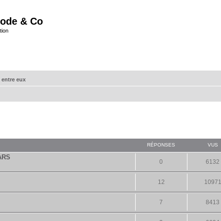
ode & Co
tion
 entre eux
RÉPONSES
VUS
ARS
0
6132
12
1097
7
8413