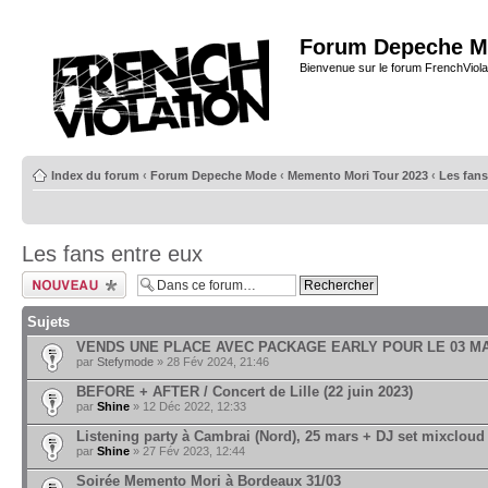
Forum Depeche M
Bienvenue sur le forum FrenchViola
Index du forum
‹
Forum Depeche Mode
‹
Memento Mori Tour 2023
‹
Les fans
Les fans entre eux
Ecrire un nouveau
sujet
Sujets
VENDS UNE PLACE AVEC PACKAGE EARLY POUR LE 03 M
par
Stefymode
» 28 Fév 2024, 21:46
BEFORE + AFTER / Concert de Lille (22 juin 2023)
par
Shine
» 12 Déc 2022, 12:33
Listening party à Cambrai (Nord), 25 mars + DJ set mixcloud
par
Shine
» 27 Fév 2023, 12:44
Soirée Memento Mori à Bordeaux 31/03