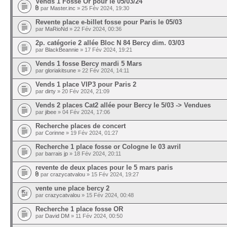
Vends 1 Fosse Or pour le 05/03/24
par
Master.inc
» 25 Fév 2024, 19:30
Revente place e-billet fosse pour Paris le 05/03
par
MaRioNd
» 22 Fév 2024, 00:36
2p. catégorie 2 allée Bloc N 84 Bercy dim. 03/03
par
BlackBeannie
» 17 Fév 2024, 19:21
Vends 1 fosse Bercy mardi 5 Mars
par
gloriakitsune
» 22 Fév 2024, 14:11
Vends 1 place VIP3 pour Paris 2
par
dirty
» 20 Fév 2024, 21:09
Vends 2 places Cat2 allée pour Bercy le 5/03 -> Vendues
par
jibee
» 04 Fév 2024, 17:06
Recherche places de concert
par
Corinne
» 19 Fév 2024, 01:27
Recherche 1 place fosse or Cologne le 03 avril
par
barrais jp
» 18 Fév 2024, 20:11
revente de deux places pour le 5 mars paris
par
crazycatvalou
» 15 Fév 2024, 19:27
vente une place bercy 2
par
crazycatvalou
» 15 Fév 2024, 00:48
Recherche 1 place fosse OR
par
David DM
» 11 Fév 2024, 00:50