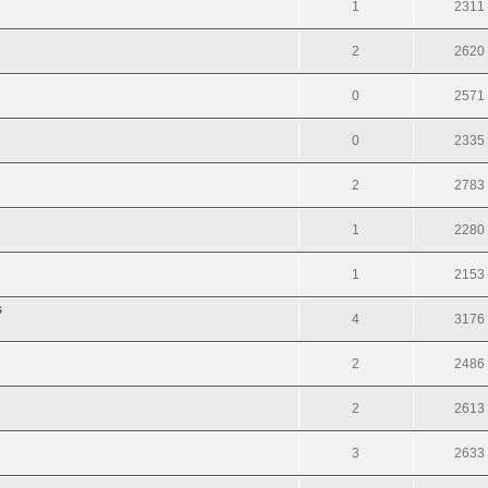
1
2311
2
2620
0
2571
0
2335
2
2783
1
2280
1
2153
s
4
3176
2
2486
2
2613
3
2633