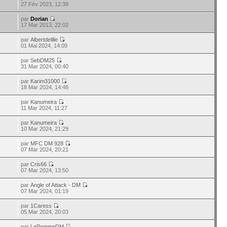
27 Fév 2023, 12:38
par
Dorian
17 Mar 2013, 22:02
par
Albertdelille
01 Mai 2024, 14:09
par
SebDM25
31 Mar 2024, 00:40
par
Karim31000
18 Mar 2024, 14:48
par
Kanumeira
11 Mar 2024, 11:27
par
Kanumeira
10 Mar 2024, 21:29
par
MFC DM 928
07 Mar 2024, 20:21
par
Cris66
07 Mar 2024, 13:50
par
Angle of Attack - DM
07 Mar 2024, 01:19
par
1Caress
05 Mar 2024, 20:03
par
LaPommeDM