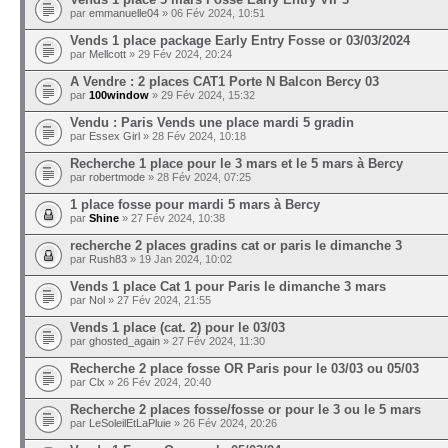
par
emmanuelle04
» 06 Fév 2024, 10:51
Vends 1 place package Early Entry Fosse or 03/03/2024
par
Mellcott
» 29 Fév 2024, 20:24
A Vendre : 2 places CAT1 Porte N Balcon Bercy 03
par
100window
» 29 Fév 2024, 15:32
Vendu : Paris Vends une place mardi 5 gradin
par
Essex Girl
» 28 Fév 2024, 10:18
Recherche 1 place pour le 3 mars et le 5 mars à Bercy
par
robertmode
» 28 Fév 2024, 07:25
1 place fosse pour mardi 5 mars à Bercy
par
Shine
» 27 Fév 2024, 10:38
recherche 2 places gradins cat or paris le dimanche 3
par
Rush83
» 19 Jan 2024, 10:02
Vends 1 place Cat 1 pour Paris le dimanche 3 mars
par
Nol
» 27 Fév 2024, 21:55
Vends 1 place (cat. 2) pour le 03/03
par
ghosted_again
» 27 Fév 2024, 11:30
Recherche 2 place fosse OR Paris pour le 03/03 ou 05/03
par
Clx
» 26 Fév 2024, 20:40
Recherche 2 places fosse/fosse or pour le 3 ou le 5 mars
par
LeSoleilEtLaPluie
» 26 Fév 2024, 20:26