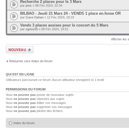
Recherche 2 places pour le 3 Mars
par
pms
» 08 Fév 2024, 22:34
BILBAO - Jeudi 21 Mars 24 - VENDS 1 place en.fosse OR
par
Gave Dahan
» 12 Fév 2024, 18:19
Vends 3 places assises pour le concert du 5 Mars
par
sgrive35
» 09 Fév 2024, 14:51
Afficher les
Ecrire un nouveau
sujet
Retourner vers Index du forum
QUI EST EN LIGNE
Utilisateurs parcourant ce forum: Aucun utilisateur enregistré et 1 invité
PERMISSIONS DU FORUM
Vous
ne pouvez pas
poster de nouveaux sujets
Vous
ne pouvez pas
répondre aux sujets
Vous
ne pouvez pas
éditer vos messages
Vous
ne pouvez pas
supprimer vos messages
Vous
ne pouvez pas
joindre des fichiers
Index du forum