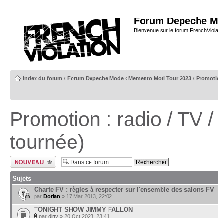
Forum Depeche M
Bienvenue sur le forum FrenchViola
Index du forum
‹
Forum Depeche Mode
‹
Memento Mori Tour 2023
‹
Promotio
Promotion : radio / TV /
tournée)
Ecrire un nouveau
sujet
Sujets
Charte FV : règles à respecter sur l'ensemble des salons FV
par
Dorian
» 17 Mar 2013, 22:02
TONIGHT SHOW JIMMY FALLON
par
dirty
» 20 Oct 2023, 23:41