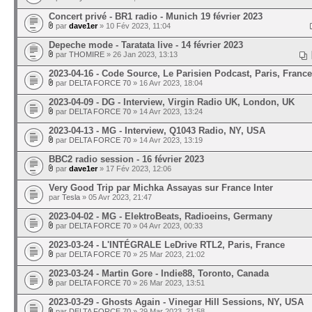
Concert privé - BR1 radio - Munich 19 février 2023
par
dave1er
» 10 Fév 2023, 11:04
Depeche mode - Taratata live - 14 février 2023
par
THOMIRE
» 26 Jan 2023, 13:13
2023-04-16 - Code Source, Le Parisien Podcast, Paris, France
par
DELTA FORCE 70
» 16 Avr 2023, 18:04
2023-04-09 - DG - Interview, Virgin Radio UK, London, UK
par
DELTA FORCE 70
» 14 Avr 2023, 13:24
2023-04-13 - MG - Interview, Q1043 Radio, NY, USA
par
DELTA FORCE 70
» 14 Avr 2023, 13:19
BBC2 radio session - 16 février 2023
par
dave1er
» 17 Fév 2023, 12:06
Very Good Trip par Michka Assayas sur France Inter
par
Tesla
» 05 Avr 2023, 21:47
2023-04-02 - MG - ElektroBeats, Radioeins, Germany
par
DELTA FORCE 70
» 04 Avr 2023, 00:33
2023-03-24 - L'INTÉGRALE LeDrive RTL2, Paris, France
par
DELTA FORCE 70
» 25 Mar 2023, 21:02
2023-03-24 - Martin Gore - Indie88, Toronto, Canada
par
DELTA FORCE 70
» 26 Mar 2023, 13:51
2023-03-29 - Ghosts Again - Vinegar Hill Sessions, NY, USA
par
DELTA FORCE 70
» 29 Mar 2023, 21:58