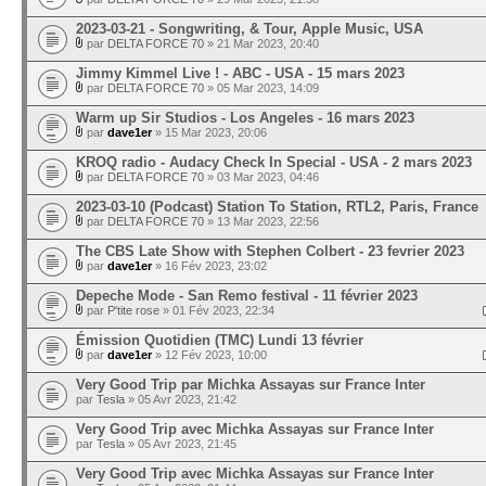
2023-03-21 - Songwriting, & Tour, Apple Music, USA
par
DELTA FORCE 70
» 21 Mar 2023, 20:40
Jimmy Kimmel Live ! - ABC - USA - 15 mars 2023
par
DELTA FORCE 70
» 05 Mar 2023, 14:09
Warm up Sir Studios - Los Angeles - 16 mars 2023
par
dave1er
» 15 Mar 2023, 20:06
KROQ radio - Audacy Check In Special - USA - 2 mars 2023
par
DELTA FORCE 70
» 03 Mar 2023, 04:46
2023-03-10 (Podcast) Station To Station, RTL2, Paris, France
par
DELTA FORCE 70
» 13 Mar 2023, 22:56
The CBS Late Show with Stephen Colbert - 23 fevrier 2023
par
dave1er
» 16 Fév 2023, 23:02
Depeche Mode - San Remo festival - 11 février 2023
par
P'tite rose
» 01 Fév 2023, 22:34
Émission Quotidien (TMC) Lundi 13 février
par
dave1er
» 12 Fév 2023, 10:00
Very Good Trip par Michka Assayas sur France Inter
par
Tesla
» 05 Avr 2023, 21:42
Very Good Trip avec Michka Assayas sur France Inter
par
Tesla
» 05 Avr 2023, 21:45
Very Good Trip avec Michka Assayas sur France Inter