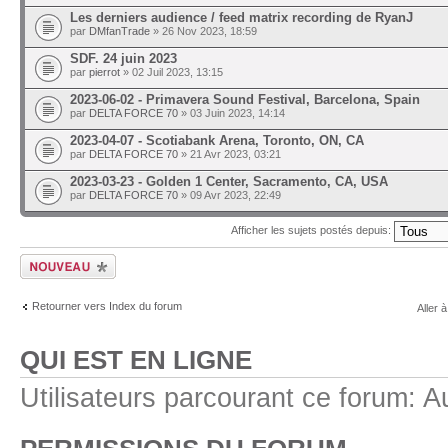
Les derniers audience / feed matrix recording de RyanJ
par
DMfanTrade
» 26 Nov 2023, 18:59
SDF. 24 juin 2023
par
pierrot
» 02 Juil 2023, 13:15
2023-06-02 - Primavera Sound Festival, Barcelona, Spain
par
DELTA FORCE 70
» 03 Juin 2023, 14:14
2023-04-07 - Scotiabank Arena, Toronto, ON, CA
par
DELTA FORCE 70
» 21 Avr 2023, 03:21
2023-03-23 - Golden 1 Center, Sacramento, CA, USA
par
DELTA FORCE 70
» 09 Avr 2023, 22:49
Afficher les sujets postés depuis:
Ecrire un nouveau
sujet
Retourner vers Index du forum
Aller à
QUI EST EN LIGNE
Utilisateurs parcourant ce forum: Au