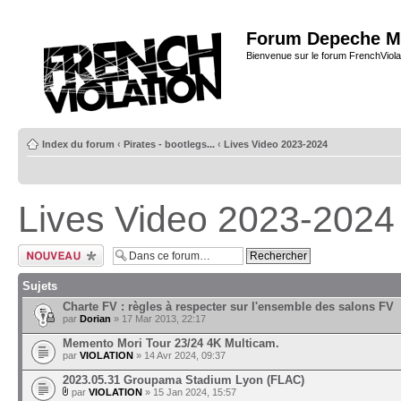
Forum Depeche M
Bienvenue sur le forum FrenchViola
Index du forum
‹
Pirates - bootlegs...
‹
Lives Video 2023-2024
Lives Video 2023-2024
Ecrire un nouveau
sujet
Sujets
Charte FV : règles à respecter sur l'ensemble des salons FV
par
Dorian
» 17 Mar 2013, 22:17
Memento Mori Tour 23/24 4K Multicam.
par
VIOLATION
» 14 Avr 2024, 09:37
2023.05.31 Groupama Stadium Lyon (FLAC)
par
VIOLATION
» 15 Jan 2024, 15:57