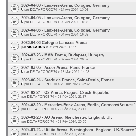
2024-04-08 - Lanxess-Arena, Cologne, Germany
par
DELTA FORCE 70
» 14 Avr 2024, 13:02
2024-04-05 - Lanxess-Arena, Cologne, Germany
par
DELTA FORCE 70
» 06 Avr 2024, 18:33
2024-04-03 - Lanxess-Arena, Cologne, Germany
par
DELTA FORCE 70
» 04 Avr 2024, 16:39
2023.04.03 Cologne Lanxess Arena
par
VIOLATION
» 04 Avr 2024, 17:45
2024-03-26 - MVM Dome, Budapest, Hungary
par
DELTA FORCE 70
» 02 Avr 2024, 20:59
2024-03-05 - Accor Arena, Paris, France
par
DELTA FORCE 70
» 13 Mar 2024, 14:03
2023-06-24 - Stade de France, Saint-Denis, France
par
DELTA FORCE 70
» 25 Juin 2023, 22:32
2024-02-24 - O2 Arena, Prague, Czech Republic
par
DELTA FORCE 70
» 28 Fév 2024, 21:57
2024-02-20 - Mercedes-Benz Arena, Berlin, Germany/Source 1
par
DELTA FORCE 70
» 22 Fév 2024, 23:17
2024-01-29 - AO Arena, Manchester, England, UK
par
DELTA FORCE 70
» 09 Fév 2024, 23:35
2024-01-24 - Utilita Arena, Birmingham, England, UK/Source 
par
DELTA FORCE 70
» 06 Fév 2024, 22:15