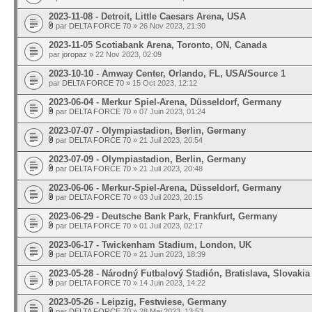
2023-11-08 - Detroit, Little Caesars Arena, USA
par
DELTA FORCE 70
» 26 Nov 2023, 21:30
2023-11-05 Scotiabank Arena, Toronto, ON, Canada
par
joropaz
» 22 Nov 2023, 02:09
2023-10-10 - Amway Center, Orlando, FL, USA/Source 1
par
DELTA FORCE 70
» 15 Oct 2023, 12:12
2023-06-04 - Merkur Spiel-Arena, Düsseldorf, Germany
par
DELTA FORCE 70
» 07 Juin 2023, 01:24
2023-07-07 - Olympiastadion, Berlin, Germany
par
DELTA FORCE 70
» 21 Juil 2023, 20:54
2023-07-09 - Olympiastadion, Berlin, Germany
par
DELTA FORCE 70
» 21 Juil 2023, 20:48
2023-06-06 - Merkur-Spiel-Arena, Düsseldorf, Germany
par
DELTA FORCE 70
» 03 Juil 2023, 20:15
2023-06-29 - Deutsche Bank Park, Frankfurt, Germany
par
DELTA FORCE 70
» 01 Juil 2023, 02:17
2023-06-17 - Twickenham Stadium, London, UK
par
DELTA FORCE 70
» 21 Juin 2023, 18:39
2023-05-28 - Národný Futbalový Stadión, Bratislava, Slovakia
par
DELTA FORCE 70
» 14 Juin 2023, 14:22
2023-05-26 - Leipzig, Festwiese, Germany
par
DELTA FORCE 70
» 28 Mai 2023, 13:53