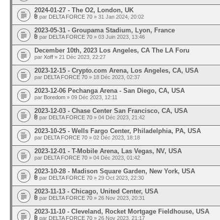
2024-01-27 - The O2, London, UK
par
DELTA FORCE 70
» 31 Jan 2024, 20:02
2023-05-31 - Groupama Stadium, Lyon, France
par
DELTA FORCE 70
» 03 Juin 2023, 13:46
December 10th, 2023 Los Angeles, CA The LA Foru
par
Xoff
» 21 Déc 2023, 22:27
2023-12-15 - Crypto.com Arena, Los Angeles, CA, USA
par
DELTA FORCE 70
» 18 Déc 2023, 02:37
2023-12-06 Pechanga Arena - San Diego, CA, USA
par
Boredom
» 09 Déc 2023, 12:11
2023-12-03 - Chase Center San Francisco, CA, USA
par
DELTA FORCE 70
» 04 Déc 2023, 21:42
2023-10-25 - Wells Fargo Center, Philadelphia, PA, USA
par
DELTA FORCE 70
» 02 Déc 2023, 18:18
2023-12-01 - T-Mobile Arena, Las Vegas, NV, USA
par
DELTA FORCE 70
» 04 Déc 2023, 01:42
2023-10-28 - Madison Square Garden, New York, USA
par
DELTA FORCE 70
» 29 Oct 2023, 22:30
2023-11-13 - Chicago, United Center, USA
par
DELTA FORCE 70
» 26 Nov 2023, 20:31
2023-11-10 - Cleveland, Rocket Mortgage Fieldhouse, USA
par
DELTA FORCE 70
» 26 Nov 2023, 21:17