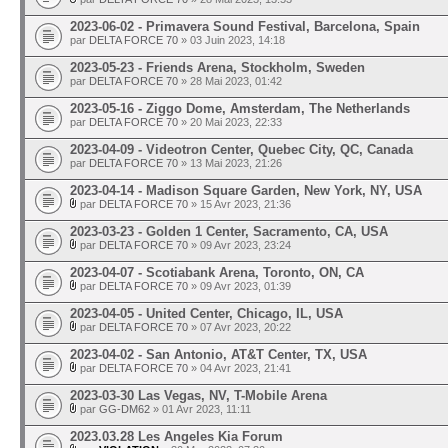
2023-06-02 - Primavera Sound Festival, Barcelona, Spain
par
DELTA FORCE 70
» 03 Juin 2023, 14:18
2023-05-23 - Friends Arena, Stockholm, Sweden
par
DELTA FORCE 70
» 28 Mai 2023, 01:42
2023-05-16 - Ziggo Dome, Amsterdam, The Netherlands
par
DELTA FORCE 70
» 20 Mai 2023, 22:33
2023-04-09 - Videotron Center, Quebec City, QC, Canada
par
DELTA FORCE 70
» 13 Mai 2023, 21:26
2023-04-14 - Madison Square Garden, New York, NY, USA
par
DELTA FORCE 70
» 15 Avr 2023, 21:36
2023-03-23 - Golden 1 Center, Sacramento, CA, USA
par
DELTA FORCE 70
» 09 Avr 2023, 23:24
2023-04-07 - Scotiabank Arena, Toronto, ON, CA
par
DELTA FORCE 70
» 09 Avr 2023, 01:39
2023-04-05 - United Center, Chicago, IL, USA
par
DELTA FORCE 70
» 07 Avr 2023, 20:22
2023-04-02 - San Antonio, AT&T Center, TX, USA
par
DELTA FORCE 70
» 04 Avr 2023, 21:41
2023-03-30 Las Vegas, NV, T-Mobile Arena
par
GG-DM62
» 01 Avr 2023, 11:11
2023.03.28 Les Angeles Kia Forum