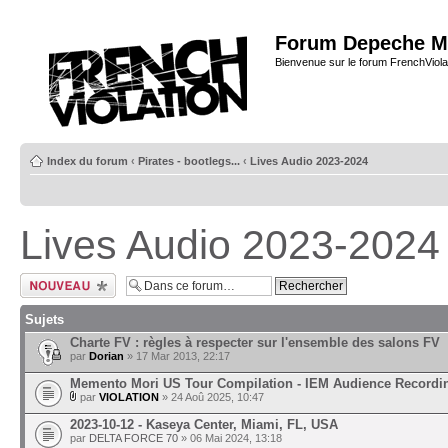
Forum Depeche M
Bienvenue sur le forum FrenchViola
Index du forum
‹
Pirates - bootlegs...
‹
Lives Audio 2023-2024
Lives Audio 2023-2024
Ecrire un nouveau
sujet
Sujets
Charte FV : règles à respecter sur l'ensemble des salons FV
par
Dorian
» 17 Mar 2013, 22:17
Memento Mori US Tour Compilation - IEM Audience Recordi
par
VIOLATION
» 24 Aoû 2025, 10:47
2023-10-12 - Kaseya Center, Miami, FL, USA
par
DELTA FORCE 70
» 06 Mai 2024, 13:18