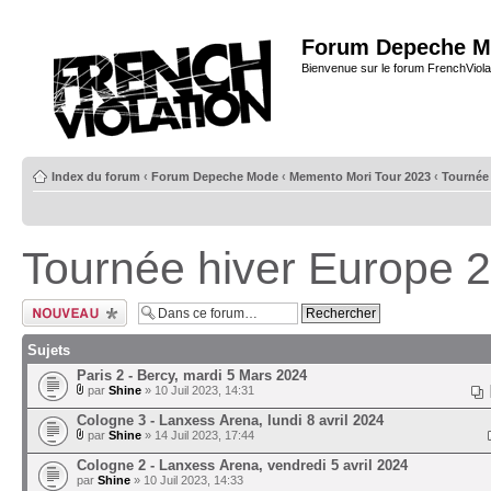
Forum Depeche M
Bienvenue sur le forum FrenchViola
Index du forum
‹
Forum Depeche Mode
‹
Memento Mori Tour 2023
‹
Tournée 
Tournée hiver Europe 
Ecrire un nouveau
sujet
Sujets
Paris 2 - Bercy, mardi 5 Mars 2024
par
Shine
» 10 Juil 2023, 14:31
Cologne 3 - Lanxess Arena, lundi 8 avril 2024
par
Shine
» 14 Juil 2023, 17:44
Cologne 2 - Lanxess Arena, vendredi 5 avril 2024
par
Shine
» 10 Juil 2023, 14:33