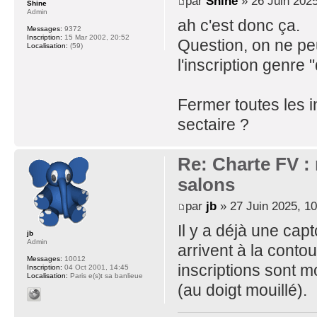
par
Shine
» 26 Juin 2025
Shine
Admin
ah c'est donc ça.
Messages:
9372
Inscription:
15 Mar 2002, 20:52
Question, on ne pe
Localisation:
(59)
l'inscription genre 
Fermer toutes les 
sectaire ?
Re: Charte FV : 
salons
par
jb
» 27 Juin 2025, 10
Il y a déjà une ca
jb
Admin
arrivent à la cont
Messages:
10012
inscriptions sont m
Inscription:
04 Oct 2001, 14:45
Localisation:
Paris e(s)t sa banlieue
(au doigt mouillé).