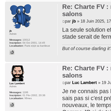
Re: Charte FV : 
salons
par
jb
» 18 Juin 2025, 17
La seule solution ef
jb
Admin
stade serait de ferm
Messages:
10012
Inscription:
04 Oct 2001, 14:45
Localisation:
Paris e(s)t sa banlieue
But of course darling it
Re: Charte FV : 
salons
par
Luc Lambert
» 19 Ju
Luc Lambert
Admin
Je ne connais pas b
Messages:
1186
Inscription:
01 Fév 2002, 20:36
sais pas si c'est p
Localisation:
Nîmes
nouveaux, le temps