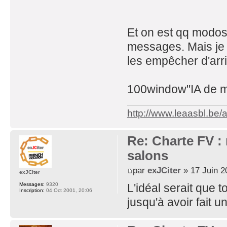
Et on est qq modos 
messages. Mais je
les empêcher d'arri
100window"IA de m
http://www.leaasbl.be
Re: Charte FV : 
salons
par
exJCiter
» 17 Juin 2
exJCiter
Messages:
9320
L'idéal serait que 
Inscription:
04 Oct 2001, 20:06
jusqu'à avoir fait u