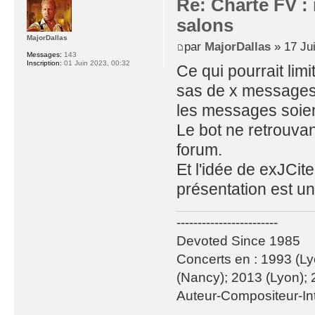
Re: Charte FV : 
salons
MajorDallas
par
MajorDallas
» 17 Jui
Messages:
143
Inscription:
01 Juin 2023, 00:32
Ce qui pourrait lim
sas de x messages
les messages soien
Le bot ne retrouva
forum.
Et l'idée de exJCite
présentation est u
------------------------
Devoted Since 1985
Concerts en : 1993 (Ly
(Nancy); 2013 (Lyon); 
Auteur-Compositeur-Int