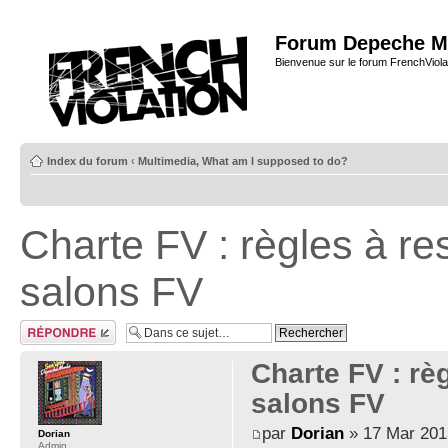
Forum Depeche M
Bienvenue sur le forum FrenchViola
Index du forum
‹
Multimedia, What am I supposed to do?
Charte FV : règles à re
salons FV
Répondre
Charte FV : rè
salons FV
par
Dorian
» 17 Mar 201
Dorian
Admin