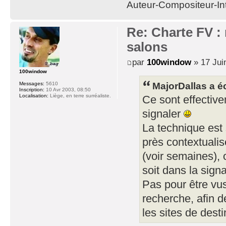
Auteur-Compositeur-Int
Re: Charte FV : 
salons
par
100window
» 17 Jui
100window
MajorDallas a éc
Messages:
5610
Inscription:
10 Avr 2003, 08:50
Localisation:
Liège, en terre surréaliste.
Ce sont effectivem
signaler
La technique est
près contextualis
(voir semaines), 
soit dans la signa
Pas pour être vu
recherche, afin d
les sites de desti