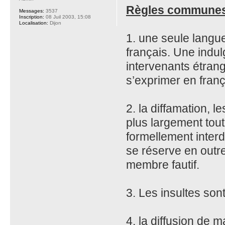
Règles communes 
Messages:
3537
Inscription:
08 Juil 2003, 15:08
Localisation:
Dijon
1. une seule langu
français. Une indul
intervenants étran
s’exprimer en franç
2. la diffamation, 
plus largement tout
formellement inter
se réserve en outre
membre fautif.
3. Les insultes son
4. la diffusion de m