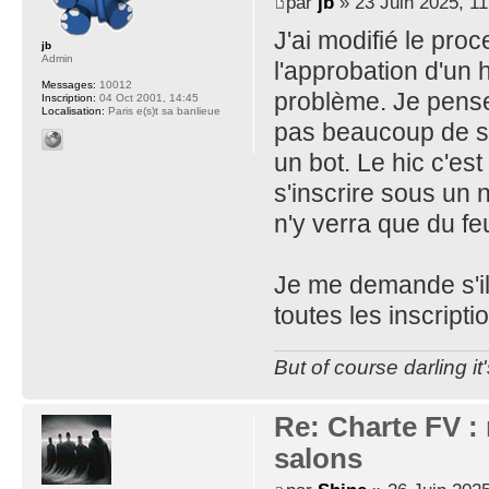
par
jb
» 23 Juin 2025, 11
J'ai modifié le pro
jb
Admin
l'approbation d'un 
Messages:
10012
problème. Je pense 
Inscription:
04 Oct 2001, 14:45
Localisation:
Paris e(s)t sa banlieue
pas beaucoup de se
un bot. Le hic c'es
s'inscrire sous un
n'y verra que du fe
Je me demande s'il
toutes les inscripti
But of course darling it
Re: Charte FV : 
salons