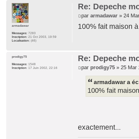
Re: Depeche mo
par
armadawar
» 24 Mar
100% fait maison à 
armadawar
Messages:
7283
Inscription:
21 Oct 2003, 19:59
Localisation:
(46)
Re: Depeche mo
prodigy75
Messages:
1548
par
prodigy75
» 25 Mar 
Inscription:
17 Juin 2002, 22:16
armadawar a écr
100% fait maison 
exactement...