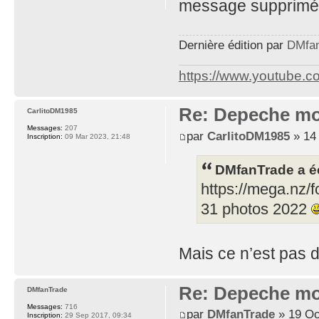
message supprimé
Dernière édition par
DMfa
https://www.youtube.
Re: Depeche mo
CarlitoDM1985
Messages:
207
par
CarlitoDM1985
» 14 
Inscription:
09 Mar 2023, 21:48
DMfanTrade a éc
https://mega.n
31 photos 2022
Mais ce n’est pas de
Re: Depeche mo
DMfanTrade
Messages:
716
par
DMfanTrade
» 19 Oc
Inscription:
29 Sep 2017, 09:34