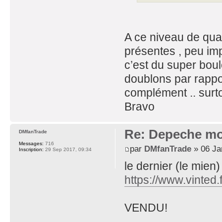
A ce niveau de qual
présentes , peu imp
c’est du super boulo
doublons par rappor
complément .. surto
Bravo
Re: Depeche mo
DMfanTrade
Messages:
716
par
DMfanTrade
» 06 Ja
Inscription:
29 Sep 2017, 09:34
le dernier (le mien)
https://www.vinted.
VENDU!