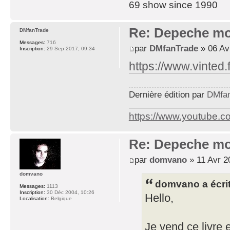
69 show since 1990
Re: Depeche mo
DMfanTrade
Messages:
716
par
DMfanTrade
» 06 Av
Inscription:
29 Sep 2017, 09:34
https://www.vinted.
Dernière édition par
DMfa
https://www.youtube.
Re: Depeche mo
par
domvano
» 11 Avr 2
domvano
domvano a écrit
Messages:
1113
Inscription:
30 Déc 2004, 10:26
Hello,
Localisation:
Belgique
Je vend ce livre 