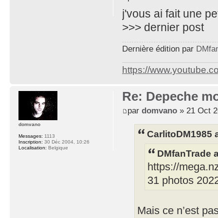
j'vous ai fait une p
>>> dernier post
Dernière édition par
DMfa
https://www.youtube.
Re: Depeche mo
par
domvano
» 21 Oct 2
domvano
CarlitoDM1985 a 
Messages:
1113
Inscription:
30 Déc 2004, 10:26
Localisation:
Belgique
DMfanTrade a 
https://mega
31 photos 202
Mais ce n’est pas 