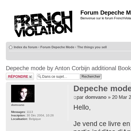
Forum Depeche M
Bienvenue sur le forum FrenchViola
Index du forum
‹
Forum Depeche Mode
‹
The things you sell
Depeche mode by Anton Corbijn additional Book
Répondre
Depeche mode 
par
domvano
» 20 Mar 2
domvano
Hello,
Messages:
1113
Inscription:
30 Déc 2004, 10:26
Localisation:
Belgique
Je vend ce livre en