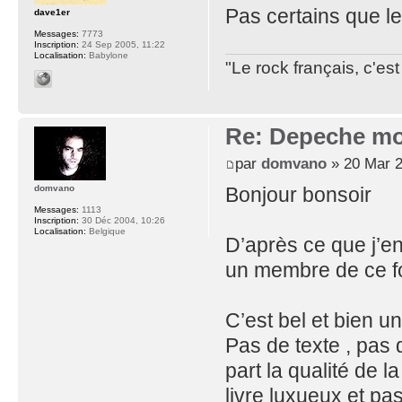
Pas certains que les
dave1er
Messages:
7773
Inscription:
24 Sep 2005, 11:22
Localisation:
Babylone
"Le rock français, c'e
Re: Depeche mo
par
domvano
» 20 Mar 2
Bonjour bonsoir
domvano
Messages:
1113
Inscription:
30 Déc 2004, 10:26
Localisation:
Belgique
D’après ce que j’en
un membre de ce f
C’est bel et bien u
Pas de texte , pas 
part la qualité de l
livre luxueux et p