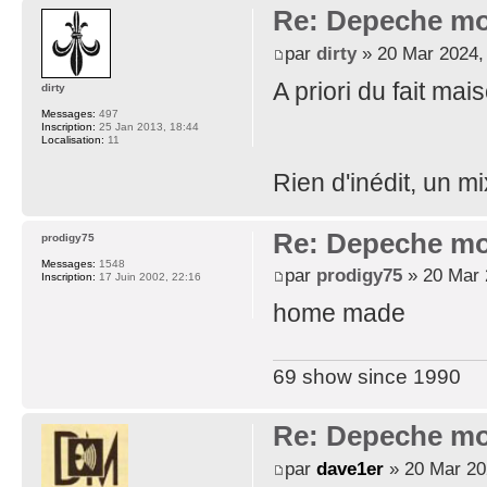
Re: Depeche mo
par
dirty
» 20 Mar 2024,
A priori du fait mai
dirty
Messages:
497
Inscription:
25 Jan 2013, 18:44
Localisation:
11
Rien d'inédit, un m
Re: Depeche mo
prodigy75
Messages:
1548
par
prodigy75
» 20 Mar 
Inscription:
17 Juin 2002, 22:16
home made
69 show since 1990
Re: Depeche mo
par
dave1er
» 20 Mar 20