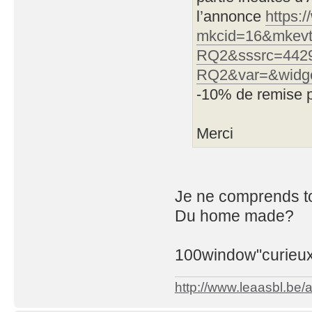
l’annonce
https:
mkcid=16&mkevt
RQ2&sssrc=442
RQ2&var=&widg
-10% de remise 
Merci
Je ne comprends tou
Du home made?
100window"curieu
http://www.leaasbl.be