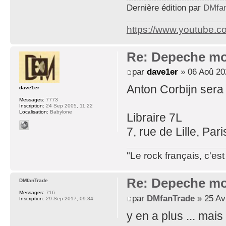
Dernière édition par
DMfa
https://www.youtube.
Re: Depeche mo
par
dave1er
» 06 Aoû 20
Anton Corbijn sera 
dave1er
Messages:
7773
Inscription:
24 Sep 2005, 11:22
Localisation:
Babylone
Libraire 7L
7, rue de Lille, Pari
"Le rock français, c'e
Re: Depeche mo
DMfanTrade
Messages:
716
par
DMfanTrade
» 25 Av
Inscription:
29 Sep 2017, 09:34
y en a plus ... mai