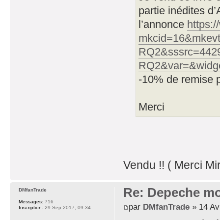
partie inédites d
l’annonce
https:
mkcid=16&mkevt
RQ2&sssrc=442
RQ2&var=&widg
-10% de remise 
Merci
Vendu !! ( Merci Mi
Re: Depeche mo
DMfanTrade
Messages:
716
par
DMfanTrade
» 14 Av
Inscription:
29 Sep 2017, 09:34