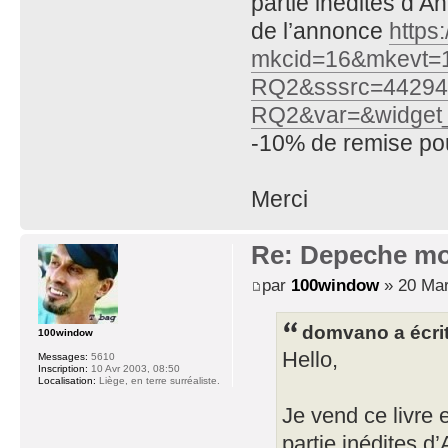
partie inédites d’An
de l’annonce
https
mkcid=16&mkevt=
RQ2&sssrc=44294
RQ2&var=&widget
-10% de remise p
Merci
Re: Depeche mo
par
100window
» 20 Mar
domvano a écrit
100window
Hello,
Messages:
5610
Inscription:
10 Avr 2003, 08:50
Localisation:
Liège, en terre surréaliste.
Je vend ce livre 
partie inédites d