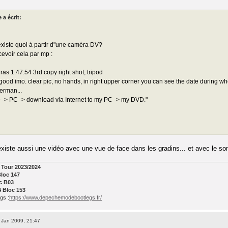
a écrit:
existe quoi à partir d"une caméra DV?
cevoir cela par mp :
ras 1:47:54 3rd copy right shot, tripod
 good imo. clear pic, no hands, in right upper corner you can see the date during who
erman...
 -> PC -> download via Internet to my PC -> my DVD."
 existe aussi une vidéo avec une vue de face dans les gradins... et avec le s
Tour 2023/2024
Bloc 147
oc B03
4 Bloc 153
gs :
https://www.depechemodebootlegs.fr/
 Jan 2009, 21:47