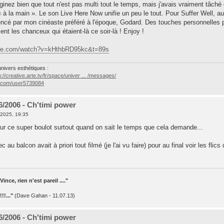
inez bien que tout n'est pas multi tout le temps, mais j'avais vraiment tâché 
 à la main ». Le son Live Here Now unifie un peu le tout. Pour Suffer Well, au
encé par mon cinéaste préféré à l'époque, Godard. Des touches personnelles p
ent les chanceux qui étaient-là ce soir-là ! Enjoy !
ube.com/watch?v=kHthbRD95kc&t=89s
univers esthétiques :
p://creative.arte.tv/fr/space/univer ... /messages/
o.com/user5739084
06/2006 - Ch'timi power
2025, 19:35
r ce super boulot surtout quand on sait le temps que cela demande...
au balcon avait à priori tout filmé (je l'ai vu faire) pour au final voir les flic
ince, rien n'est pareil ...."
!!..."
(Dave Gahan - 11.07.13)
06/2006 - Ch'timi power