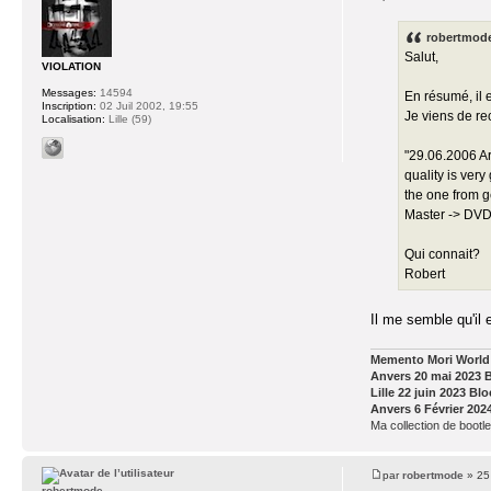
robertmode 
Salut,
VIOLATION
Messages:
14594
En résumé, il 
Inscription:
02 Juil 2002, 19:55
Je viens de re
Localisation:
Lille (59)
"29.06.2006 Ar
quality is very
the one from g
Master -> DVD
Qui connait?
Robert
Il me semble qu'il
Memento Mori World 
Anvers 20 mai 2023 
Lille 22 juin 2023 Bl
Anvers 6 Février 202
Ma collection de bootle
par
robertmode
» 25
robertmode