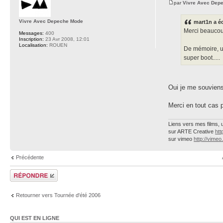
par
Vivre Avec Dep
Vivre Avec Depeche Mode
mart1n a éc
Merci beaucoup
Messages:
400
Inscription:
23 Avr 2008, 12:01
Localisation:
ROUEN
De mémoire, un 
super boot.....
Oui je me souviens 
Merci en tout cas po
Liens vers mes films, 
sur ARTE Creative
htt
sur vimeo
http://vime
Précédente
Répondre
Retourner vers Tournée d'été 2006
QUI EST EN LIGNE