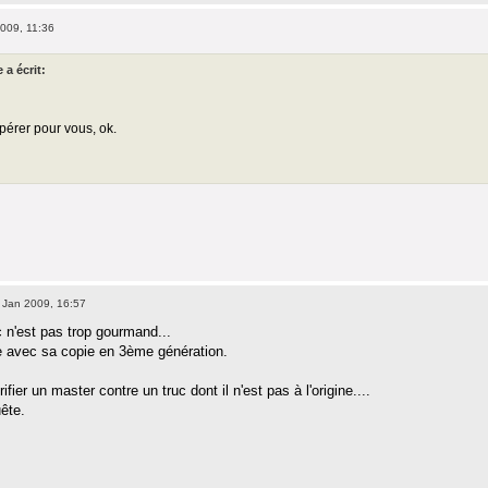
009, 11:36
a écrit:
upérer pour vous, ok.
 Jan 2009, 16:57
c n'est pas trop gourmand...
te avec sa copie en 3ème génération.
fier un master contre un truc dont il n'est pas à l'origine....
ête.