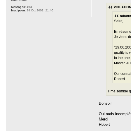
VIOLATION 
Messages:
463
Inscription:
28 Oct 2001, 21:46
robertm
Salut,
En résumé,
Je viens d
"29.06.200
quality is
to the one
Master -> 
Qui connai
Robert
Il me semble q
Bonsoir,
Oui mais incomplèt
Merci
Robert