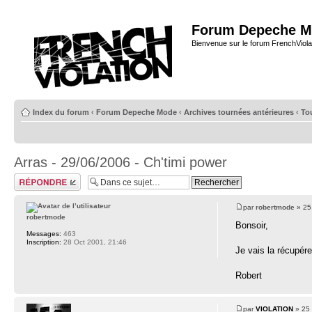
Forum Depeche M
Bienvenue sur le forum FrenchViola
Index du forum
‹
Forum Depeche Mode
‹
Archives tournées antérieures
‹
To
Arras - 29/06/2006 - Ch'timi power
Répondre
par
robertmode
» 25
robertmode
Bonsoir,
Messages:
463
Inscription:
28 Oct 2001, 21:46
Je vais la récupére
Robert
par
VIOLATION
» 25 