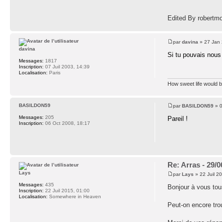
Edited By robertm
par
davina
» 27 Jan 
davina
Si tu pouvais nous l
Messages:
1817
Inscription:
07 Juil 2003, 14:39
Localisation:
Paris
How sweet life would be.
BASILDON59
par
BASILDON59
» 0
Messages:
205
Pareil !
Inscription:
06 Oct 2008, 18:17
Re: Arras - 29/
Lays
par
Lays
» 22 Juil 2
Messages:
435
Bonjour à vous tou
Inscription:
22 Juil 2015, 01:00
Localisation:
Somewhere in Heaven
Peut-on encore tro