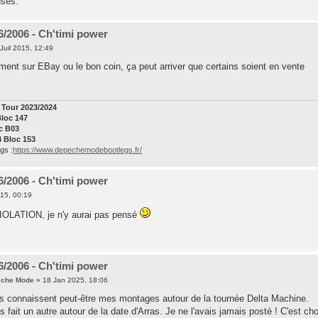
nses.
06/2006 - Ch'timi power
Juil 2015, 12:49
ment sur EBay ou le bon coin, ça peut arriver que certains soient en vente
Tour 2023/2024
Bloc 147
oc B03
4 Bloc 153
gs :
https://www.depechemodebootlegs.fr/
06/2006 - Ch'timi power
015, 00:19
VIOLATION, je n'y aurai pas pensé
06/2006 - Ch'timi power
eche Mode
» 18 Jan 2025, 18:06
s connaissent peut-être mes montages autour de la tournée Delta Machine.
vais fait un autre autour de la date d'Arras. Je ne l'avais jamais posté ! C'est 