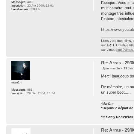
l'époque. Vous imag
Messages:
400
Inscription:
23 Avr 2008, 12:01
multicaméra, tout «
Localisation:
ROUEN
montage très influ
l'espère, spécialem
https://www.yout
Liens vers mes films, 
sur ARTE Creative
htt
sur vimeo
http://vime
Re: Arras - 29/
par
mart1n
» 23 Jan 
Merci beaucoup pou
mart1n
De mémoire, un mec 
Messages:
883
un super boot.....
Inscription:
29 Déc 2004, 14:24
-Mart1n-
"Depuis le départ de V
"It's only Rock'n'roll !
Re: Arras - 29/