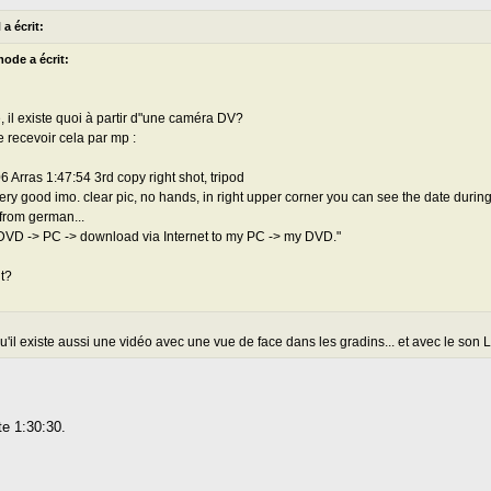
a écrit:
ode a écrit:
 il existe quoi à partir d"une caméra DV?
e recevoir cela par mp :
6 Arras 1:47:54 3rd copy right shot, tripod
 very good imo. clear pic, no hands, in right upper corner you can see the date during
 from german...
DVD -> PC -> download via Internet to my PC -> my DVD."
t?
u'il existe aussi une vidéo avec une vue de face dans les gradins... et avec le son
e 1:30:30.