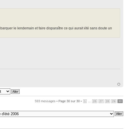
 débarquer le lendemain et faire disparaître ce qui aurait été sans doute un
593 messages •
Page
30
sur
30
•
...
1
26
27
28
29
30