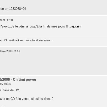
ode on 1233068404
2009, 22:57
'avoir...Je te bénirai jusqu'à la fin de mes jours !! :bigggrin:
.. if I could be free... from the sinner in me...
3 Avr 2009, 21:53
06/2006 - Ch'timi power
015, 01:06
s, fans de DM,
uver ce CD à la vente, si oui où donc ?