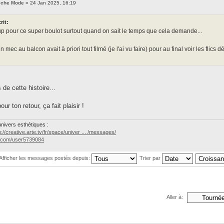
eche Mode
» 24 Jan 2025, 16:19
rit:
 pour ce super boulot surtout quand on sait le temps que cela demande...
mec au balcon avait à priori tout filmé (je l'ai vu faire) pour au final voir les flics
de cette histoire...
ur ton retour, ça fait plaisir !
univers esthétiques :
p://creative.arte.tv/fr/space/univer ... /messages/
o.com/user5739084
Afficher les messages postés depuis:
Trier par
Aller à: