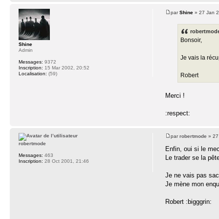
par
Shine
» 27 Jan 2
robertmode 
Bonsoir,
Shine
Admin
Je vais la réc
Messages:
9372
Inscription:
15 Mar 2002, 20:52
Localisation:
(59)
Robert
Merci !
:respect:
par
robertmode
» 27
robertmode
Enfin, oui si le me
Messages:
463
Le trader se la pê
Inscription:
28 Oct 2001, 21:46
Je ne vais pas sacri
Je mène mon enqu
Robert :bigggrin: