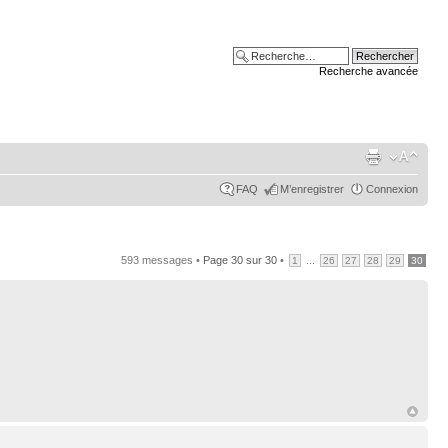
Recherche avancée
FAQ
M’enregistrer
Connexion
593 messages •
Page
30
sur
30
•
...
1
26
27
28
29
30