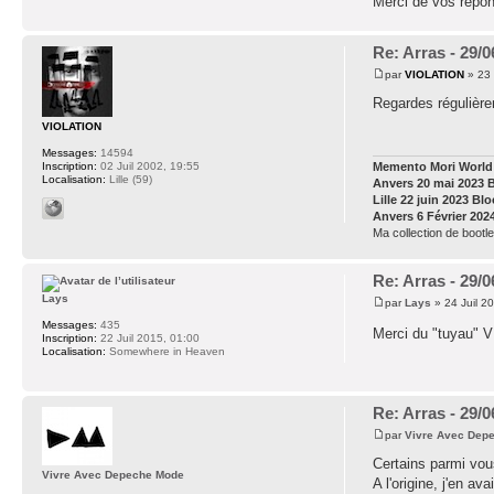
Merci de vos répo
Re: Arras - 29/
par
VIOLATION
» 23 
Regardes régulière
VIOLATION
Messages:
14594
Inscription:
02 Juil 2002, 19:55
Memento Mori World 
Localisation:
Lille (59)
Anvers 20 mai 2023 
Lille 22 juin 2023 Bl
Anvers 6 Février 202
Ma collection de bootle
Re: Arras - 29/
Lays
par
Lays
» 24 Juil 2
Messages:
435
Merci du "tuyau" 
Inscription:
22 Juil 2015, 01:00
Localisation:
Somewhere in Heaven
Re: Arras - 29/
par
Vivre Avec Dep
Certains parmi vou
Vivre Avec Depeche Mode
A l'origine, j'en a