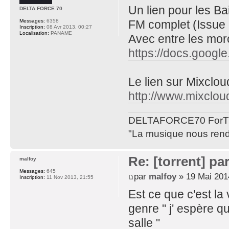
Un lien pour les Ba
DELTA FORCE 70
FM complet (Issue 
Messages:
6358
Inscription:
08 Avr 2013, 00:27
Localisation:
PANAME
Avec entre les mor
https://docs.googl
Le lien sur Mixclou
http://www.mixclou
DELTAFORCE70 ForT
"La musique nous rend 
Re: [torrent] pa
malfoy
Messages:
645
par
malfoy
» 19 Mai 201
Inscription:
11 Nov 2013, 21:55
Est ce que c'est la
genre " j' espère q
salle "