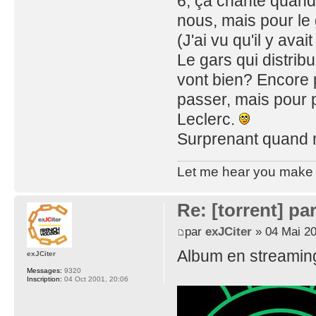
6, ça chante quand 
nous, mais pour le 
(J'ai vu qu'il y ava
Le gars qui distribu
vont bien? Encore p
passer, mais pour 
Leclerc.
Surprenant quand 
Let me hear you make d
Re: [torrent] pa
par
exJCiter
» 04 Mai 20
Album en streaming 
exJCiter
Messages:
9320
Inscription:
04 Oct 2001, 20:06