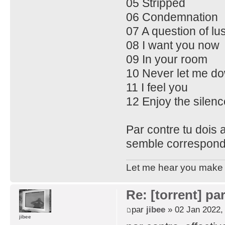
05 Stripped
06 Condemnation
07 A question of lus
08 I want you now
09 In your room
10 Never let me d
11 I feel you
12 Enjoy the silenc
Par contre tu dois
semble correspond
Let me hear you make d
Re: [torrent] pa
par
jibee
» 02 Jan 2022,
jibee