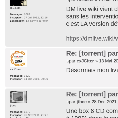
DM live wiki vient
Hoela83
sans les interventi
Messages:
1687
Inscription:
27 Juil 2012, 22:16
Localisation:
La Seyne sur mer
c’est LA version déf
https://dmlive.wiki
Re: [torrent] pa
par
exJCiter
» 13 Mai 20
Désormais mon live
exJCiter
Messages:
9320
Inscription:
04 Oct 2001, 20:06
Re: [torrent] pa
par
jibee
» 28 Déc 2021,
jibee
Une box 6 CD compr
Messages:
1279
Inscription:
30 Nov 2011, 22:26