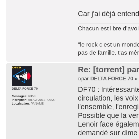
Car j'ai déjà entend
Chacun est libre d'avoi
"le rock c'est un monde
pas de famille, t'as mê
Re: [torrent] pa
par
DELTA FORCE 70
» 
DF70 : Intéressante
DELTA FORCE 70
circulation, les vo
Messages:
6358
Inscription:
08 Avr 2013, 00:27
Localisation:
PANAME
l'ensemble, l'enre
Possible que la ve
Lenoir face égalem
demandé sur dime