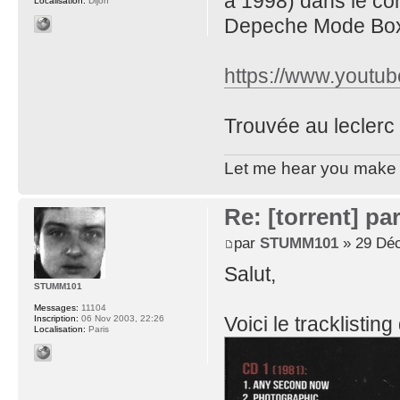
à 1998) dans le c
Localisation:
Dijon
Depeche Mode Box 
https://www.yout
Trouvée au leclerc
Let me hear you make d
Re: [torrent] pa
par
STUMM101
» 29 Déc
Salut,
STUMM101
Messages:
11104
Voici le tracklisting
Inscription:
06 Nov 2003, 22:26
Localisation:
Paris