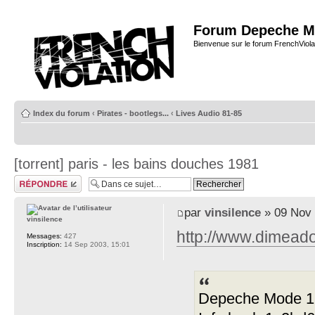
Forum Depeche M
Bienvenue sur le forum FrenchViola
Index du forum
‹
Pirates - bootlegs...
‹
Lives Audio 81-85
[torrent] paris - les bains douches 1981
Répondre
par
vinsilence
» 09 Nov 
vinsilence
http://www.dimeado
Messages:
427
Inscription:
14 Sep 2003, 15:01
Depeche Mode 1981