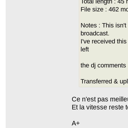
Total length : 45
File size : 462 m
Notes : This isn'
broadcast.
I've received thi
left
the dj comments 
Transferred & up
Ce n'est pas meille
Et la vitesse reste 
A+