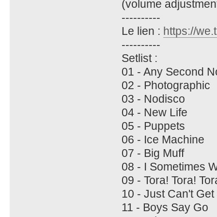
(volume adjustment
----------
Le lien :
https://we.
----------
Setlist :
01 - Any Second 
02 - Photographic
03 - Nodisco
04 - New Life
05 - Puppets
06 - Ice Machine
07 - Big Muff
08 - I Sometimes 
09 - Tora! Tora! Tor
10 - Just Can't Ge
11 - Boys Say Go