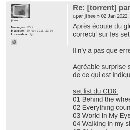
Re: [torrent] pa
par
jibee
» 02 Jan 2022,
jibee
Après écoute du gl
Messages:
1279
Inscription:
30 Nov 2011, 22:26
correctif sur les set 
Localisation:
Dijon
Il n'y a pas que er
Agréable surprise 
de ce qui est indiqu
set list du CD6:
01 Behind the whe
02 Everything coun
03 World In My Ey
04 Walking in my 