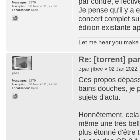
par contre, effecti
Messages:
1279
Inscription:
30 Nov 2011, 22:26
Je pense qu'il y a 
Localisation:
Dijon
concert complet su
édition existante 
Let me hear you make d
Re: [torrent] pa
par
jibee
» 02 Jan 2022,
jibee
Ces propos dépassa
Messages:
1279
Inscription:
30 Nov 2011, 22:26
bains douches, je 
Localisation:
Dijon
sujets d'actu.
Honnêtement, cela d
même une très belle
plus étonné d'être 