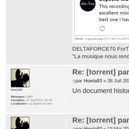
DMwiki - Ligushka.jpg (71.7 Kio) Vu 2671
DELTAFORCE70 ForT
"La musique nous rend 
Re: [torrent] pa
par
Hoela83
» 26 Juil 20
Un document histor
Hoela83
Messages:
1687
Inscription:
27 Juil 2012, 22:16
Localisation:
La Seyne sur mer
Re: [torrent] pa
par
Hoela83
» 13 Mai 20