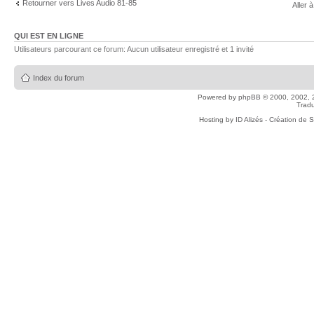
Retourner vers Lives Audio 81-85
Aller à
QUI EST EN LIGNE
Utilisateurs parcourant ce forum: Aucun utilisateur enregistré et 1 invité
Index du forum
Powered by
phpBB
© 2000, 2002, 
Tradu
Hosting by
ID Alizés - Création de 