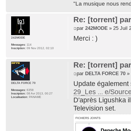
"La musique nous rend 
Re: [torrent] pa
par
242MODE
» 25 Juil 
Merci : )
242MODE
Messages:
114
Inscription:
09 Nov 2012, 02:10
Re: [torrent] pa
par
DELTA FORCE 70
» 
Update également 
DELTA FORCE 70
29_Les ... e/Sourc
Messages:
6358
Inscription:
08 Avr 2013, 00:27
Localisation:
PANAME
D'après Ligushka il 
Television set.
FICHIERS JOINTS