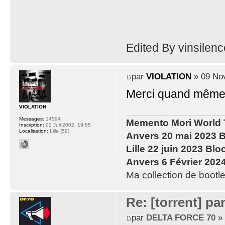
Edited By vinsile
par
VIOLATION
» 09 Nov
Merci quand même p
VIOLATION
Messages:
14594
Memento Mori World 
Inscription:
02 Juil 2002, 19:55
Localisation:
Lille (59)
Anvers 20 mai 2023 B
Lille 22 juin 2023 Blo
Anvers 6 Février 202
Ma collection de bootle
Re: [torrent] pa
par
DELTA FORCE 70
» 