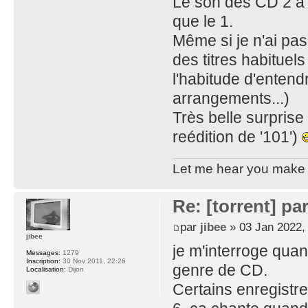
Le son des CD 2 à 6 
que le 1.
Même si je n'ai pas
des titres habituel
l'habitude d'entendr
arrangements...)
Très belle surprise
reédition de '101')
Let me hear you make d
Re: [torrent] pa
par
jibee
» 03 Jan 2022,
jibee
je m'interroge qua
Messages:
1279
Inscription:
30 Nov 2011, 22:26
genre de CD.
Localisation:
Dijon
Certains enregistr