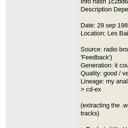
Info hash 1c2b
Description Dep
Date: 29 sep 19
Location: Les Ba
Source: radio bro
'Feedback')
Generation: it co
Quality: good / v
Lineage: my anal
> cd-ex
(extracting the .w
tracks)