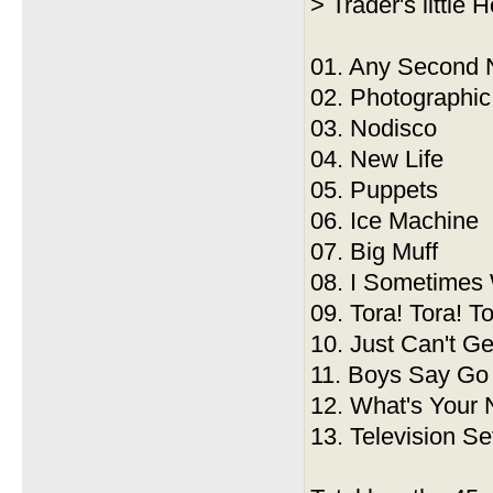
> Trader's little 
01. Any Second
02. Photographic
03. Nodisco
04. New Life
05. Puppets
06. Ice Machine
07. Big Muff
08. I Sometimes
09. Tora! Tora! To
10. Just Can't G
11. Boys Say Go
12. What's Your
13. Television Se