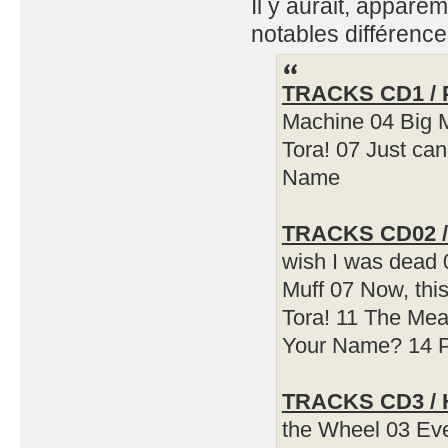
Il y aurait, appare
notables différence
TRACKS CD1 / P
Machine 04 Big M
Tora! 07 Just ca
Name
TRACKS CD02 /
wish I was dead 
Muff 07 Now, this
Tora! 11 The Mea
Your Name? 14 Ph
TRACKS CD3 / Ho
the Wheel 03 Eve