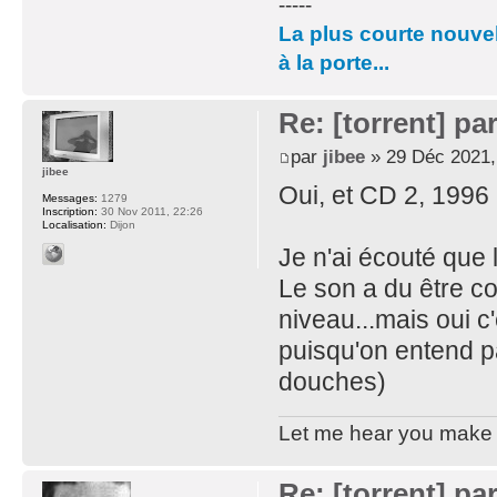
-----
La plus courte nouvel
à la porte...
Re: [torrent] pa
par
jibee
» 29 Déc 2021,
jibee
Oui, et CD 2, 199
Messages:
1279
Inscription:
30 Nov 2011, 22:26
Localisation:
Dijon
Je n'ai écouté que 
Le son a du être c
niveau...mais oui c
puisqu'on entend pa
douches)
Let me hear you make d
Re: [torrent] pa