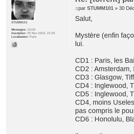
par
STUMM101
» 30 Déc
Salut,
STUMM101
Messages:
11104
Mystère (enfin faço
Inscription:
06 Nov 2003, 22:26
Localisation:
Paris
lui.
CD1 : Paris, les B
CD2 : Amsterdam, 
CD3 : Glasgow, Tif
CD4 : Inglewood, 
CD5 : Inglewood, T
CD4, moins Useless
pas compris le po
CD6 : Honolulu, Bl