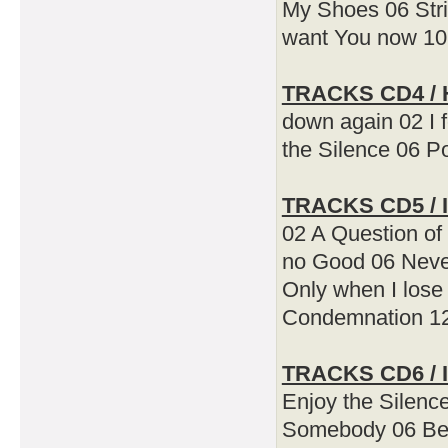
My Shoes 06 Stri
want You now 10
TRACKS CD4 / Ho
down again 02 I 
the Silence 06 Po
TRACKS CD5 / In
02 A Question of 
no Good 06 Neve
Only when I lose
Condemnation 12
TRACKS CD6 / In
Enjoy the Silenc
Somebody 06 Behi