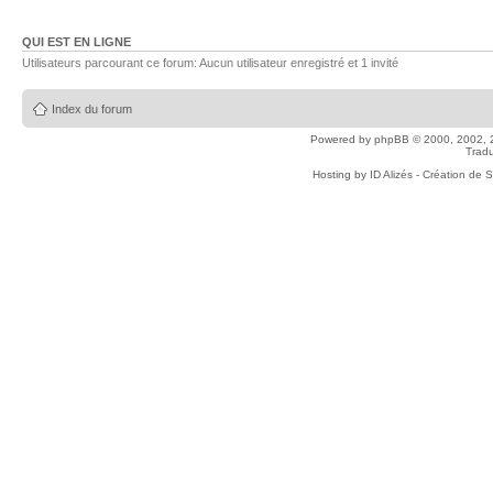
QUI EST EN LIGNE
Utilisateurs parcourant ce forum: Aucun utilisateur enregistré et 1 invité
Index du forum
Powered by
phpBB
© 2000, 2002, 
Tradu
Hosting by
ID Alizés - Création de 