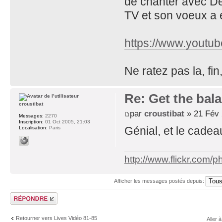
de chanter avec D
TV et son voeux a 
https://www.yout
Ne ratez pas la, fi
Re: Get the bal
croustibat
par
croustibat
» 21 Fév 
Messages:
2270
Inscription:
01 Oct 2005, 21:03
Génial, et le cadea
Localisation:
Paris
http://www.flickr.com/
Afficher les messages postés depuis:
Répondre
Retourner vers Lives Vidéo 81-85
Aller à