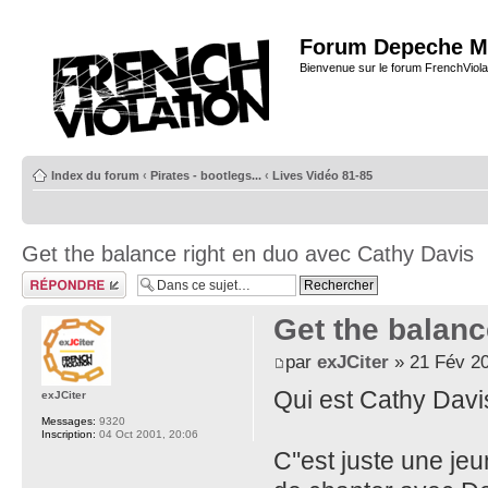
Forum Depeche M
Bienvenue sur le forum FrenchViola
Index du forum
‹
Pirates - bootlegs...
‹
Lives Vidéo 81-85
Get the balance right en duo avec Cathy Davis
Répondre
Get the balanc
par
exJCiter
» 21 Fév 20
Qui est Cathy Davi
exJCiter
Messages:
9320
Inscription:
04 Oct 2001, 20:06
C''est juste une je