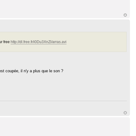
ur free
http://dl.free.fr/i0Du3XnZl/arras.avi
est coupée, il n'y a plus que le son ?