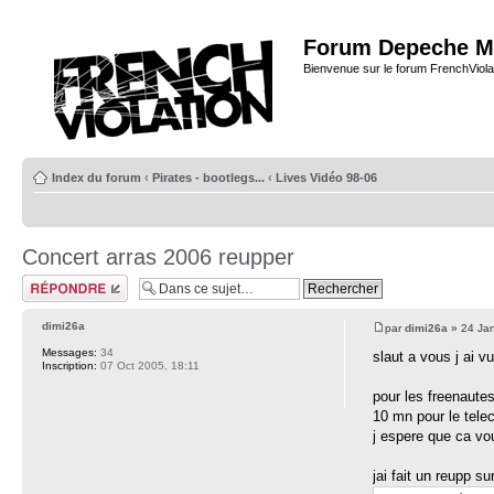
Forum Depeche M
Bienvenue sur le forum FrenchViola
Index du forum
‹
Pirates - bootlegs...
‹
Lives Vidéo 98-06
Concert arras 2006 reupper
Répondre
dimi26a
par
dimi26a
» 24 Jan
Messages:
34
slaut a vous j ai v
Inscription:
07 Oct 2005, 18:11
pour les freenaute
10 mn pour le tele
j espere que ca vou
jai fait un reupp s