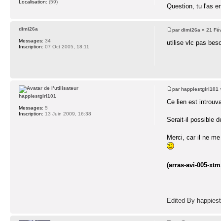
Localisation:
(59)
Question, tu l'as e
dimi26a
par
dimi26a
» 21 Fév
Messages:
34
utilise vlc pas be
Inscription:
07 Oct 2005, 18:11
par
happiestgirl101
happiestgirl101
Ce lien est introuv
Messages:
5
Inscription:
13 Juin 2009, 16:38
Serait-il possible 
Merci, car il ne me
(arras-avi-005-xtm
Edited By happies