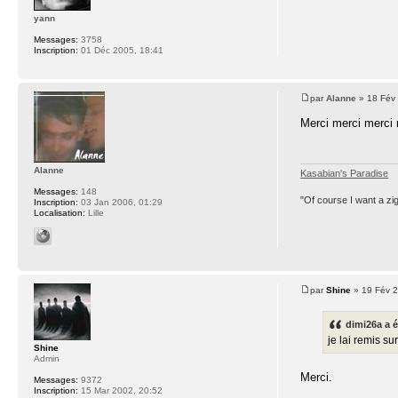
yann
Messages:
3758
Inscription:
01 Déc 2005, 18:41
par
Alanne
» 18 Fév 
Merci merci merci 
Alanne
Kasabian's Paradise
Messages:
148
"Of course I want a zi
Inscription:
03 Jan 2006, 01:29
Localisation:
Lille
par
Shine
» 19 Fév 2
dimi26a a é
je lai remis su
Shine
Admin
Merci.
Messages:
9372
Inscription:
15 Mar 2002, 20:52