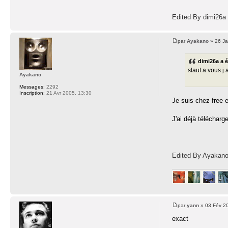
Edited By dimi26a
par
Ayakano
» 26 Ja
dimi26a a é
slaut a vous j
Ayakano
Messages:
2292
Inscription:
21 Avr 2005, 13:30
Je suis chez free e
J'ai déjà télécharg
Edited By Ayakan
par
yann
» 03 Fév 2
exact