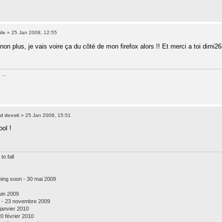
de
» 25 Jan 2008, 12:55
on plus, je vais voire ça du côté de mon firefox alors !! Et merci a toi dimi2
...
nd devoti
» 25 Jan 2008, 15:51
ool !
to fall
oming soon - 30 mai 2009
uin 2009
er - 23 novembre 2009
 janvier 2010
0 février 2010