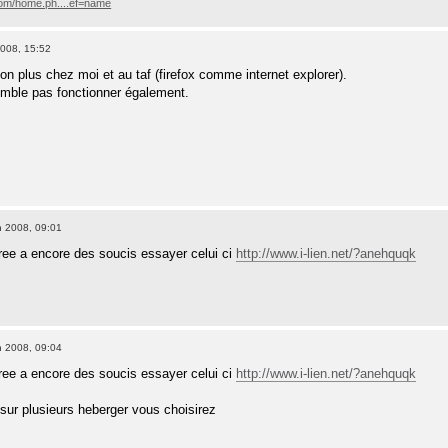
com/home.ph....ef=name
008, 15:52
n plus chez moi et au taf (firefox comme internet explorer).
semble pas fonctionner également.
 2008, 09:01
free a encore des soucis essayer celui ci
http://www.i-lien.net/?anehquqk
 2008, 09:04
free a encore des soucis essayer celui ci
http://www.i-lien.net/?anehquqk
 sur plusieurs heberger vous choisirez