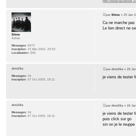
http://www.facebook.
par
Shine
» 25 Jan 2
Ca ne marche pas o
Le lien direct ne 
Shine
Admin
Messages:
9372
Inscription:
15 Mar 2002, 20:52
Localisation:
(59)
dimi26a
par
dimi26a
» 26 Jan
Messages:
34
je viens de tester 
Inscription:
07 Oct 2005, 18:11
dimi26a
par
dimi26a
» 26 Jan
Messages:
34
je viens de tester 
Inscription:
07 Oct 2005, 18:11
puis click sur go
sin on je le reuppe