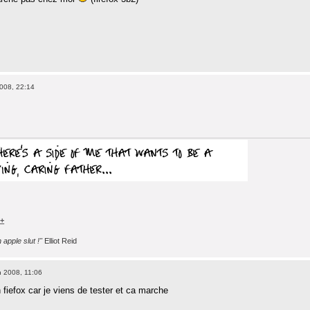
008, 22:14
s+
apple slut !"
Elliot Reid
 2008, 11:06
n fiefox car je viens de tester et ca marche