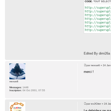
CODE:
TOUT SÉLECT
http://superupl
http://superupl
http://superupl
http://superupl
http://superupl
http://superupl
http://superupl
Edited By dimi26a
par
nexus6
» 24 Jan
merci !
nexus6
Messages:
1448
Inscription:
04 Oct 2001, 07:55
par
exJCiter
» 24 Ja
Le debrideur ne m