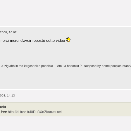
2008, 16:07
merci merci d'avoir reposté cette vidéo
g-a-zig ahh in the largest size possible.... Am I a hedonist ? I suppose by some peoples stand
008, 14:13
crit:
r free
http://dl.free.fr/i0Du3XnZl/arras.avi