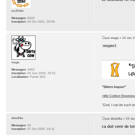
exJCiter
Messages:
9320
Inscription:
04 Oct 2001, 20:06
par
mags
» 24 Jan 2
:respect:
mags
Messages:
3463
Inscription:
04 Juin 2003, 20:51
Localisation:
Pantin (93)
"Silens loquor"
+We Collect Enemie
"God, I can be such an 
dimi26a
par
dimi26a
» 25 Jan
Messages:
34
ca doit venir de to
Inscription:
07 Oct 2005, 18:11