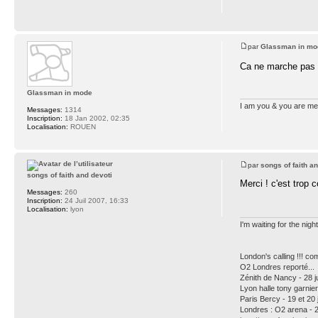
par
Glassman in mo
Ca ne marche pas n
Glassman in mode
I am you & you are me 
Messages:
1314
Inscription:
18 Jan 2002, 02:35
Localisation:
ROUEN
par
songs of faith a
songs of faith and devoti
Merci ! c'est trop c
Messages:
260
Inscription:
24 Juil 2007, 16:33
Localisation:
lyon
I'm waiting for the night 
London's calling !!! c
O2 Londres reporté...
Zénith de Nancy - 28 j
Lyon halle tony garni
Paris Bercy - 19 et 20
Londres : O2 arena - 2