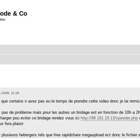
ode & Co
tion
 2008, 11:18
u que certains n avez pas eu le temps de prendre cette video donc je lai remis
s pas de probleme mais pour les autres un bridage est en fonction de 10h a 
charger pou eviter ce bridage rendez vous ici
http://88.191.19.13/speeder.php
c
s fera plaisir
ur plusieurs hebergers tels que free rapidshare megaupload ect donc le fichier