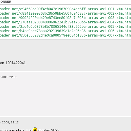
IONNER
oader.net/e94668be09f4eb047e1967090e4ec6ff-arras-avi-001-xtm.htm
oader.net/d83412e99303b28b59bbe560f694d83c-arras-avi-002-xtm.htm
oader.net/90024220bd429e8743ee80f08c7d025b-arras-avi-003-xtm.htm
oader.net/276aa102088488069622e3b39ea768bb-arras-avi-004-xtm.htm
oader.net/2ae4d6b6373b8b78365144ef33c262ba-arras-avi-005-xtm.htm
oader.net/b4ce0bcc78aaa292139639a1a2e05e36-arras-avi-006-xtm.htm
oader.net/850e555282d4e0ca9005f9ee084bf836-arras-avi-007-xtm.htm
 on 1201422941
 2008, 22:05
n 2008, 22:12
arche pas chez moi
(firefox 3b2)