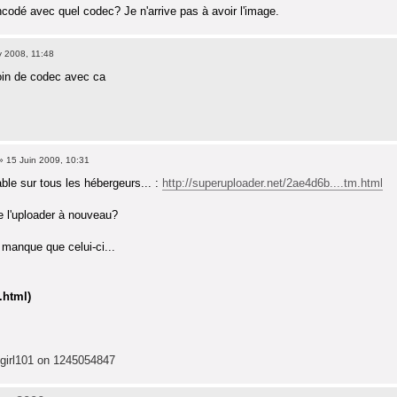
ncodé avec quel codec? Je n'arrive pas à avoir l'image.
 2008, 11:48
soin de codec avec ca
» 15 Juin 2009, 10:31
able sur tous les hébergeurs... :
http://superuploader.net/2ae4d6b....tm.html
de l'uploader à nouveau?
 manque que celui-ci...
.html)
tgirl101 on 1245054847