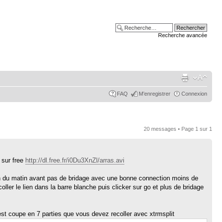
Recherche avancée
FAQ
M’enregistrer
Connexion
20 messages • Page
1
sur
1
 sur free
http://dl.free.fr/i0Du3XnZl/arras.avi
2h du matin avant pas de bridage avec une bonne connection moins de
oller le lien dans la barre blanche puis clicker sur go et plus de bridage
 est coupe en 7 parties que vous devez recoller avec xtrmsplit