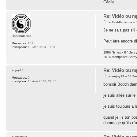
Cécile
Re: Vidéo ou m
par
Boddhidarma
» 0
Je ne sais pas s'il
Boddhidarma
Peut être encore di
Messages:
151
Inscription:
18 Mar 2013, 07:11
1986 Nimes - 87 Bercy
2014 Montpellier Berc
Re: Vidéo ou m
enjoy13
par
enjoy13
» 08 Fév
Messages:
5
Inscription:
18 Aoû 2013, 22:33
bonsoir Boddhidar
je suis allée sur le
je suis toujours a 
quand je lis ton pos
dommage qu'ils n'a
Re: Vidéo ou m
higherlove