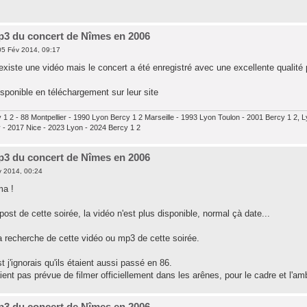
p3 du concert de Nîmes en 2006
5 Fév 2014, 09:17
 existe une vidéo mais le concert a été enregistré avec une excellente qualité
sponible en téléchargement sur leur site
 1 2 - 88 Montpellier - 1990 Lyon Bercy 1 2 Marseille - 1993 Lyon Toulon - 2001 Bercy 1 2,
y - 2017 Nice - 2023 Lyon - 2024 Bercy 1 2
p3 du concert de Nîmes en 2006
 2014, 00:24
ma !
 post de cette soirée, la vidéo n'est plus disponible, normal çà date...
la recherche de cette vidéo ou mp3 de cette soirée.
t j'ignorais qu'ils étaient aussi passé en 86.
ient pas prévue de filmer officiellement dans les arênes, pour le cadre et l'
p3 du concert de Nîmes en 2006