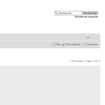
Recherche avancée
FAQ
M’enregistrer
Connexion
7 messages • Page
1
sur
1