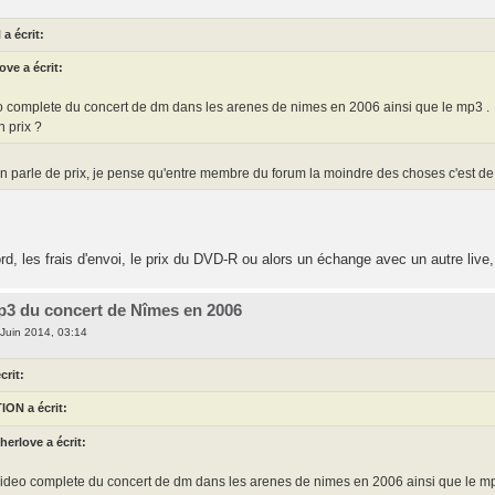
a écrit:
ove a écrit:
deo complete du concert de dm dans les arenes de nimes en 2006 ainsi que le mp3 .
n prix ?
n parle de prix, je pense qu'entre membre du forum la moindre des choses c'est de par
d, les frais d'envoi, le prix du DVD-R ou alors un échange avec un autre live,
p3 du concert de Nîmes en 2006
Juin 2014, 03:14
crit:
ION a écrit:
herlove a écrit:
a video complete du concert de dm dans les arenes de nimes en 2006 ainsi que le mp