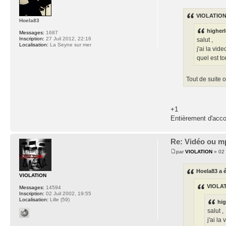
VIOLATION 
Hoela83
higherl
Messages:
1687
Inscription:
27 Juil 2012, 22:16
salut ,
Localisation:
La Seyne sur mer
j'ai la vi
quel est to
Tout de suite o
+1
Entièrement d'accor
Re: Vidéo ou m
par
VIOLATION
» 02 
Hoela83 a é
VIOLATION
VIOLAT
Messages:
14594
Inscription:
02 Juil 2002, 19:55
Localisation:
Lille (59)
hig
salut ,
j'ai l