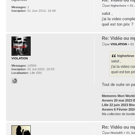
par
higherlove
» 01 
Messages:
1
Inscription:
01 Juin 2014, 16:48
salut ,
j'ai la video comp
quel est ton prix ?
Re: Vidéo ou m
par
VIOLATION
» 01 
higherlove 
VIOLATION
salut ,
Messages:
14594
j'ai la video 
Inscription:
02 Juil 2002, 19:55
quel est ton pr
Localisation:
Lille (59)
Tout de suite on pa
Memento Mori World 
Anvers 20 mai 2023 
Lille 22 juin 2023 Bl
Anvers 6 Février 202
Ma collection de bootle
Re: Vidéo ou m
par
Hoela83
» 01 Jui