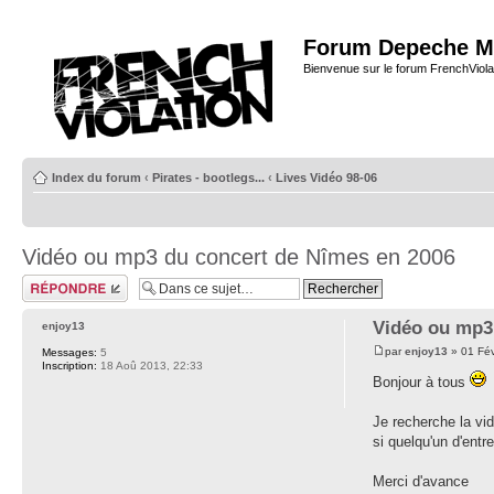
Forum Depeche M
Bienvenue sur le forum FrenchViola
Index du forum
‹
Pirates - bootlegs...
‹
Lives Vidéo 98-06
Vidéo ou mp3 du concert de Nîmes en 2006
Répondre
Vidéo ou mp3
enjoy13
par
enjoy13
» 01 Fév
Messages:
5
Inscription:
18 Aoû 2013, 22:33
Bonjour à tous
Je recherche la vi
si quelqu'un d'ent
Merci d'avance