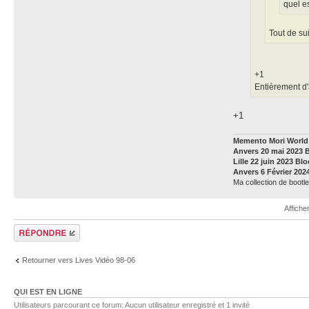
quel es
Tout de sui
+1
Entièrement d'
+1
Memento Mori World 
Anvers 20 mai 2023 
Lille 22 juin 2023 Bl
Anvers 6 Février 202
Ma collection de bootle
Affiche
Répondre
Retourner vers Lives Vidéo 98-06
QUI EST EN LIGNE
Utilisateurs parcourant ce forum: Aucun utilisateur enregistré et 1 invité