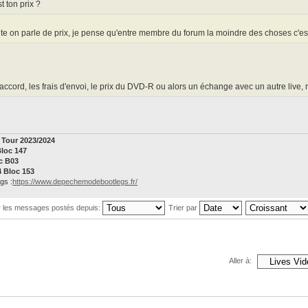
t ton prix ?
te on parle de prix, je pense qu'entre membre du forum la moindre des choses c'est de
accord, les frais d'envoi, le prix du DVD-R ou alors un échange avec un autre live, r
Tour 2023/2024
Bloc 147
oc B03
4 Bloc 153
gs :
https://www.depechemodebootlegs.fr/
r les messages postés depuis:
Trier par
Aller à: