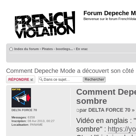
Forum Depeche M
Bienvenue sur le forum FrenchViola
Index du forum
‹
Pirates - bootlegs...
‹
En vrac
Comment Depeche Mode a découvert son côté
Répondre
Comment Depe
sombre
par
DELTA FORCE 70
» 
DELTA FORCE 70
Messages:
6358
Vidéo en anglais 
Inscription:
08 Avr 2013, 00:27
Localisation:
PANAME
sombre" :
https:/