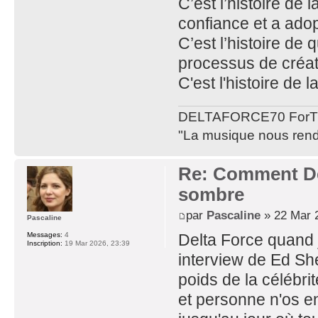
C’est l’histoire de
confiance et a ado
C’est l’histoire de
processus de créati
C'est l'histoire de
DELTAFORCE70 ForT
"La musique nous rend 
Re: Comment De
sombre
par
Pascaline
» 22 Mar 
Pascaline
Messages:
4
Delta Force quand j
Inscription:
19 Mar 2026, 23:39
interview de Ed She
poids de la célébr
et personne n'os e