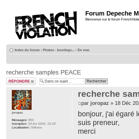
Forum Depeche M
Bienvenue sur le forum FrenchViola
Index du forum
‹
Pirates - bootlegs...
‹
En vrac
recherche samples PEACE
Répondre
recherche sa
par
joropaz
» 18 Déc 20
bonjour, j'ai égaré
joropaz
Messages:
950
suis preneur,
Inscription:
20 Avr 2004, 22:45
Localisation:
Orléans
merci