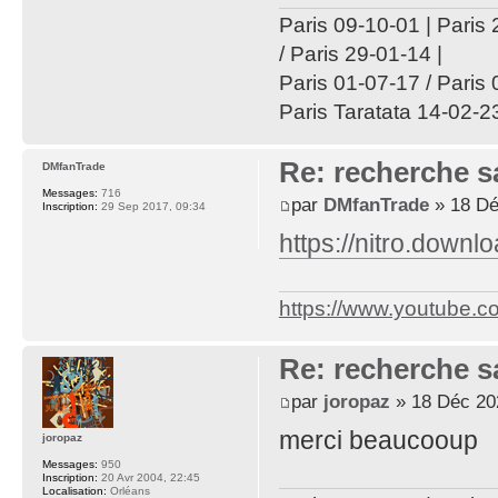
Paris 09-10-01 | Paris 
/ Paris 29-01-14 |
Paris 01-07-17 / Paris
Paris Taratata 14-02-23
Re: recherche 
DMfanTrade
Messages:
716
par
DMfanTrade
» 18 Dé
Inscription:
29 Sep 2017, 09:34
https://nitro.down
https://www.youtube.
Re: recherche 
par
joropaz
» 18 Déc 20
merci beaucooup
joropaz
Messages:
950
Inscription:
20 Avr 2004, 22:45
Localisation:
Orléans