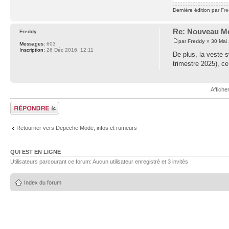
Dernière édition par
Fr
Re: Nouveau Me
Freddy
par
Freddy
» 30 Mai 
Messages:
603
Inscription:
26 Déc 2016, 12:11
De plus, la veste
trimestre 2025), ce
Affiche
Répondre
Retourner vers Depeche Mode, infos et rumeurs
QUI EST EN LIGNE
Utilisateurs parcourant ce forum: Aucun utilisateur enregistré et 3 invités
Index du forum