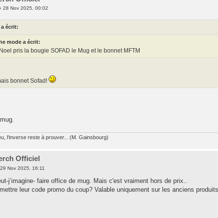
 28 Nov 2025, 00:02
a écrit:
he mode a écrit:
Noel pris la bougie SOFAD le Mug et le bonnet MFTM
l mais bonnet Sofad!
e mug.
, l'inverse reste à prouver... (M. Gainsbourg)
rch Officiel
29 Nov 2025, 16:11
t-j’imagine- faire office de mug. Mais c'est vraiment hors de prix..
mettre leur code promo du coup? Valable uniquement sur les anciens produits