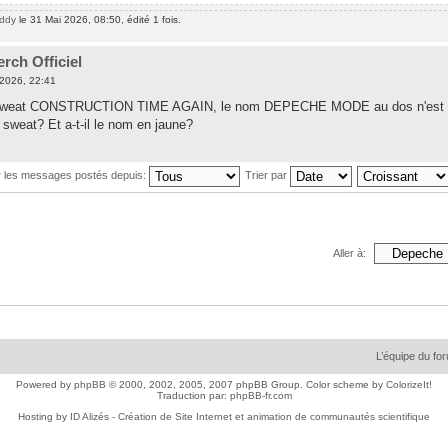
eddy
le 31 Mai 2026, 08:50, édité 1 fois.
rch Officiel
2026, 22:41
 sweat CONSTRUCTION TIME AGAIN, le nom DEPECHE MODE au dos n'est pas ja
 sweat? Et a-t-il le nom en jaune?
r les messages postés depuis:
Trier par
Aller à:
L’équipe du fo
Powered by
phpBB
© 2000, 2002, 2005, 2007 phpBB Group. Color scheme by
ColorizeIt!
Traduction par:
phpBB-fr.com
Hosting by
ID Alizés - Création de Site Internet et animation de communautés scientifique