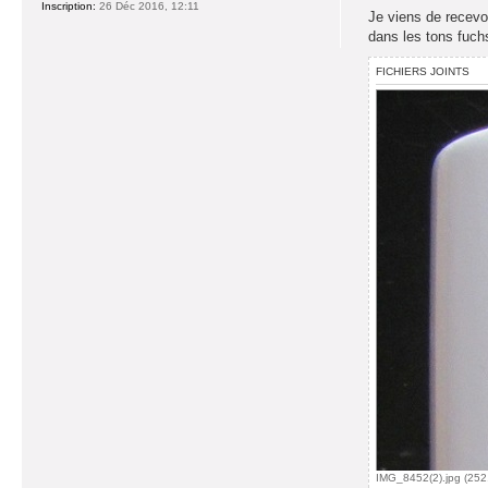
Inscription:
26 Déc 2016, 12:11
Je viens de recevo
dans les tons fuch
FICHIERS JOINTS
IMG_8452(2).jpg (252.