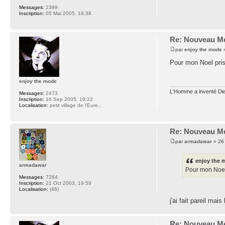
Messages:
2399
Inscription:
05 Mai 2005, 18:38
Re: Nouveau Me
par
enjoy the mode
»
Pour mon Noel pri
enjoy the mode
L'Homme a inventé Dieu
Messages:
2473
Inscription:
16 Sep 2005, 19:22
Localisation:
petit village de l'Eure...
Re: Nouveau Me
par
armadawar
» 26
enjoy the m
armadawar
Pour mon Noel
Messages:
7284
Inscription:
21 Oct 2003, 19:59
Localisation:
(46)
j'ai fait pareil ma
Re: Nouveau Me