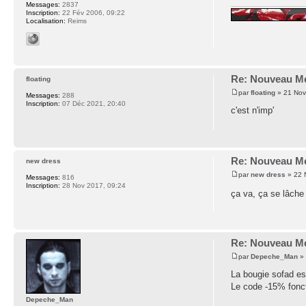
Messages:
2837
Inscription:
22 Fév 2006, 09:22
Localisation:
Reims
Re: Nouveau Me
floating
par
floating
» 21 Nov
Messages:
288
Inscription:
07 Déc 2021, 20:40
c'est n'imp'
Re: Nouveau Me
new dress
par
new dress
» 22 
Messages:
816
Inscription:
28 Nov 2017, 09:24
ça va, ça se lâche 
Re: Nouveau Me
par
Depeche_Man
» 
La bougie sofad est
Le code -15% fonct
Depeche_Man