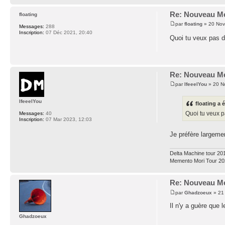
Re: Nouveau Me
floating
par
floating
» 20 Nov
Messages:
288
Inscription:
07 Déc 2021, 20:40
Quoi tu veux pas 
Re: Nouveau Me
par
IfeeelYou
» 20 N
IfeeelYou
floating a é
Quoi tu veux 
Messages:
40
Inscription:
07 Mar 2023, 12:03
Je préfère largeme
Delta Machine tour 20
Memento Mori Tour 20
Re: Nouveau Me
par
Ghadzoeux
» 21
Il n'y a guère que 
Ghadzoeux