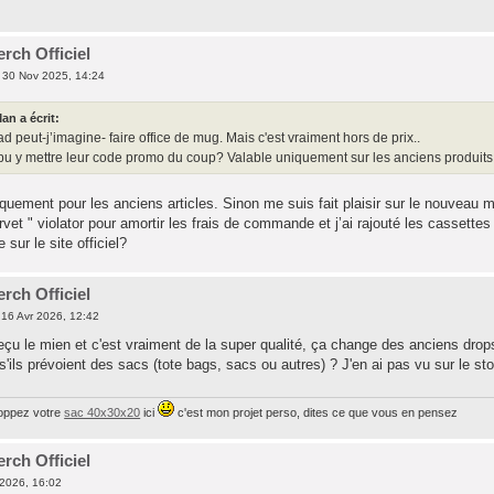
rch Officiel
 30 Nov 2025, 14:24
n a écrit:
d peut-j’imagine- faire office de mug. Mais c'est vraiment hors de prix..
u y mettre leur code promo du coup? Valable uniquement sur les anciens produits
quement pour les anciens articles. Sinon me suis fait plaisir sur le nouveau 
vet " violator pour amortir les frais de commande et j’ai rajouté les cassettes
e sur le site officiel?
rch Officiel
16 Avr 2026, 12:42
eçu le mien et c'est vraiment de la super qualité, ça change des anciens drops
'ils prévoient des sacs (tote bags, sacs ou autres) ? J'en ai pas vu sur le sto
oppez votre
sac 40x30x20
ici
c'est mon projet perso, dites ce que vous en pensez
rch Officiel
2026, 16:02