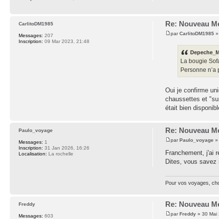
Re: Nouveau Me
CarlitoDM1985
par
CarlitoDM1985
»
Messages:
207
Inscription:
09 Mar 2023, 21:48
Depeche_Ma
La bougie Sofa
Personne n’a p
Oui je confirme uni
chaussettes et "sur
était bien disponibl
Re: Nouveau Me
Paulo_voyage
par
Paulo_voyage
» 
Messages:
1
Inscription:
31 Jan 2026, 16:26
Franchement, j'ai r
Localisation:
La rochelle
Dites, vous savez s
Pour vos voyages, ch
Re: Nouveau Me
Freddy
par
Freddy
» 30 Mai 
Messages:
603