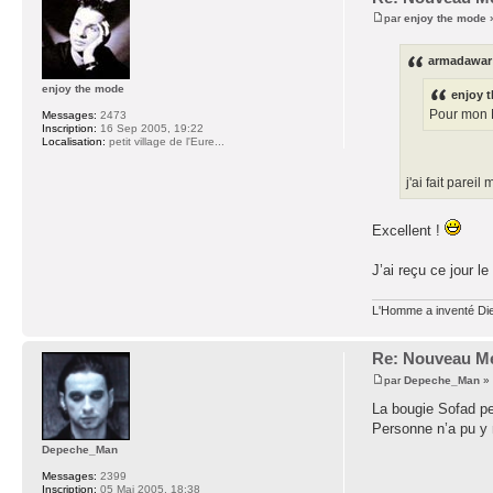
par
enjoy the mode
»
armadawar 
enjoy the mode
enjoy t
Pour mon 
Messages:
2473
Inscription:
16 Sep 2005, 19:22
Localisation:
petit village de l'Eure...
j'ai fait parei
Excellent !
J’ai reçu ce jour l
L'Homme a inventé Dieu
Re: Nouveau Me
par
Depeche_Man
» 
La bougie Sofad peu
Personne n’a pu y 
Depeche_Man
Messages:
2399
Inscription:
05 Mai 2005, 18:38