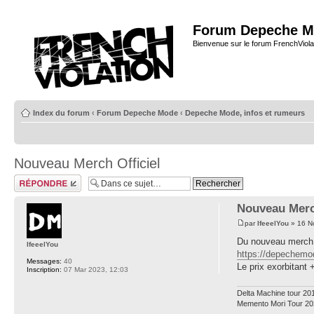
Forum Depeche M
Bienvenue sur le forum FrenchViola
Index du forum
‹
Forum Depeche Mode
‹
Depeche Mode, infos et rumeurs
Nouveau Merch Officiel
Répondre
Nouveau Merc
par
IfeeelYou
» 16 N
Du nouveau merch vi
IfeeelYou
https://depechemod
Messages:
40
Le prix exorbitant 
Inscription:
07 Mar 2023, 12:03
Delta Machine tour 20
Memento Mori Tour 20