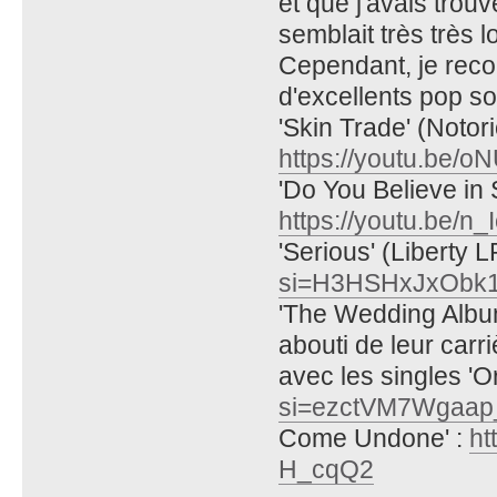
et que j'avais tro
semblait très très l
Cependant, je reco
d'excellents pop so
'Skin Trade' (Notor
https://youtu.be
'Do You Believe in
https://youtu.be
'Serious' (Liberty L
si=H3HSHxJxObk
'The Wedding Album
abouti de leur carr
avec les singles 'O
si=ezctVM7Wgaap
Come Undone' :
ht
H_cqQ2