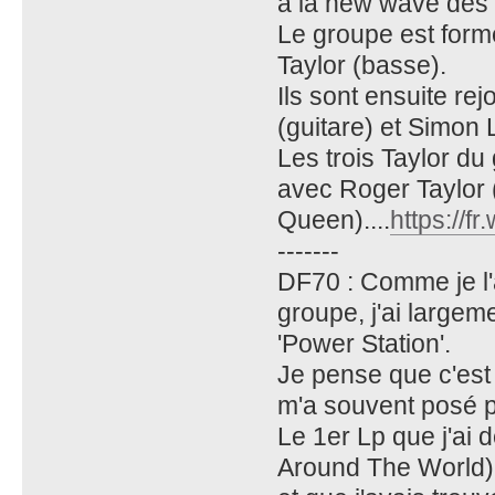
à la new wave des
Le groupe est form
Taylor (basse).
Ils sont ensuite rej
(guitare) et Simon 
Les trois Taylor du
avec Roger Taylor 
Queen)....
https://f
-------
DF70 : Comme je l'a
groupe, j'ai largeme
'Power Station'.
Je pense que c'est
m'a souvent posé pr
Le 1er Lp que j'ai 
Around The World) 