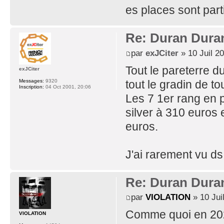
es places sont part
Re: Duran Dura
par
exJCiter
» 10 Juil 2
Tout le pareterre 
exJCiter
tout le gradin de to
Messages:
9320
Inscription:
04 Oct 2001, 20:06
Les 7 1er rang en p
silver à 310 euros
euros.
J'ai rarement vu ds
Re: Duran Dura
par
VIOLATION
» 10 Jui
Comme quoi en 2025
VIOLATION