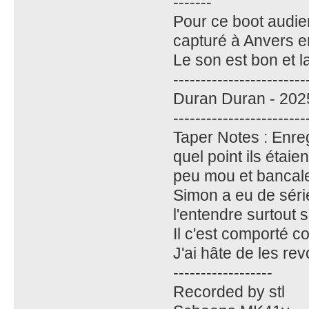
-------
Pour ce boot audien
capturé à Anvers e
Le son est bon et la 
------------------------
Duran Duran - 2025
------------------------
Taper Notes : Enreg
quel point ils étai
peu mou et bancal
Simon a eu de séri
l'entendre surtout
Il c'est comporté c
J'ai hâte de les re
------------------
Recorded by stl