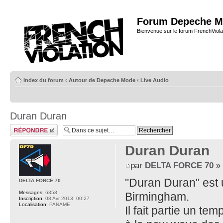
Forum Depeche M
Bienvenue sur le forum FrenchViola
Index du forum
‹
Autour de Depeche Mode
‹
Live Audio
Duran Duran
Répondre
Duran Duran
par
DELTA FORCE 70
» 
"Duran Duran" est 
DELTA FORCE 70
Messages:
6358
Birmingham.
Inscription:
08 Avr 2013, 00:27
Localisation:
PANAME
Il fait partie un 