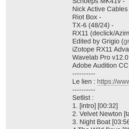
Schoeps MK41v -
Nick Active Cables 
Riot Box -
TX-6 (48/24) -
RX11 (declick/Azim
Edited by Grigio (
g
iZotope RX11 Advan
Wavelab Pro v12.0.
Adobe Audition CC 
----------
Le lien :
https://ww
----------
Setlist :
1. [intro] [00:32]
2. Velvet Newton [t
3. Night Boat [03:5