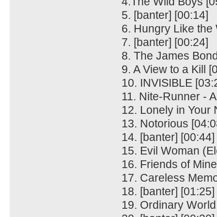
4.The Wild Boys [0
5. [banter] [00:14]
6. Hungry Like the 
7. [banter] [00:24]
8. The James Bond
9. A View to a Kill [
10. INVISIBLE [03:
11. Nite-Runner - A
12. Lonely in Your
13. Notorious [04:0
14. [banter] [00:44]
15. Evil Woman (Ele
16. Friends of Mine
17. Careless Memor
18. [banter] [01:25]
19. Ordinary World