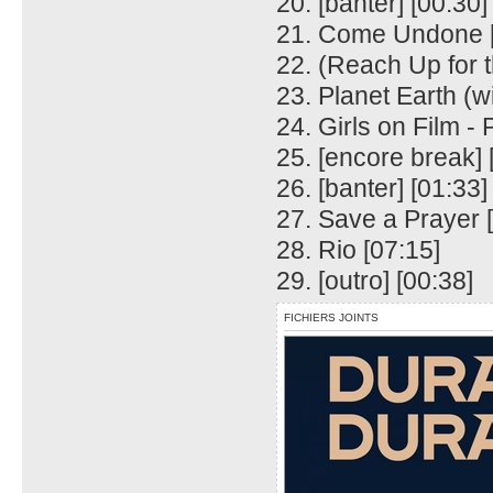
20. [banter] [00:30]
21. Come Undone [
22. (Reach Up for t
23. Planet Earth (w
24. Girls on Film - 
25. [encore break] 
26. [banter] [01:33]
27. Save a Prayer 
28. Rio [07:15]
29. [outro] [00:38]
FICHIERS JOINTS