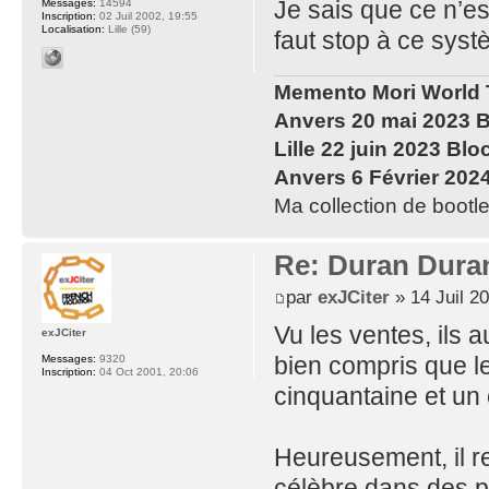
Je sais que ce n’e
Messages:
14594
Inscription:
02 Juil 2002, 19:55
Localisation:
Lille (59)
faut stop à ce syst
Memento Mori World 
Anvers 20 mai 2023 B
Lille 22 juin 2023 Blo
Anvers 6 Février 202
Ma collection de bootle
Re: Duran Dura
par
exJCiter
» 14 Juil 2
Vu les ventes, ils 
exJCiter
bien compris que l
Messages:
9320
Inscription:
04 Oct 2001, 20:06
cinquantaine et un 
Heureusement, il re
célèbre dans des pet