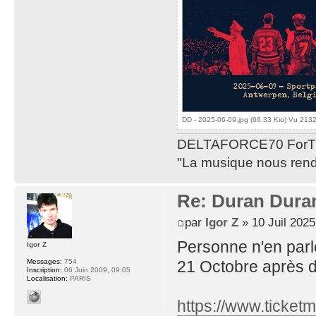
DD - 2025-06-09.jpg (66.33 Kio) Vu 2132
DELTAFORCE70 ForT
"La musique nous rend 
Re: Duran Dura
par
Igor Z
» 10 Juil 2025
Personne n'en parle
Igor Z
21 Octobre après d
Messages:
754
Inscription:
06 Juin 2009, 09:05
Localisation:
PARIS
https://www.ticketma