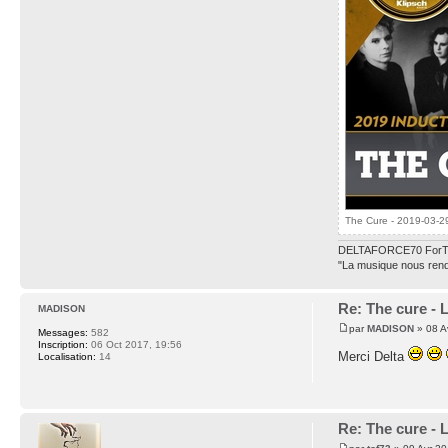
The Cure - 2019-03-29
DELTAFORCE70 ForT
"La musique nous rend 
Re: The cure - 
MADISON
par
MADISON
» 08 A
Messages:
582
Inscription:
06 Oct 2017, 19:56
Merci Delta
Localisation:
14
Re: The cure - 