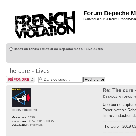
Forum Depeche M
Bienvenue sur le forum FrenchViola
Index du forum
‹
Autour de Depeche Mode
‹
Live Audio
The cure - Lives
Répondre
Re: The cure 
par
DELTA FORCE 7
Une bonne capture a
Taper Notes : Robe
DELTA FORCE 70
l’intro / induction 
Messages:
6358
---------------------------
Inscription:
08 Avr 2013, 00:27
Localisation:
PANAME
The Cure - 2019-03
---------------------------