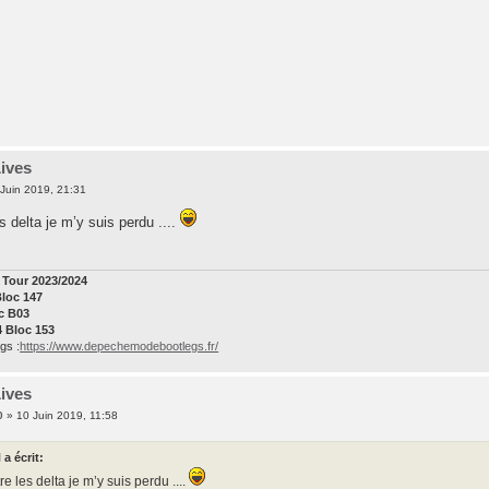
Lives
Juin 2019, 21:31
 delta je m’y suis perdu ....
Tour 2023/2024
Bloc 147
oc B03
4 Bloc 153
gs :
https://www.depechemodebootlegs.fr/
Lives
0
» 10 Juin 2019, 11:58
a écrit:
 les delta je m’y suis perdu ....