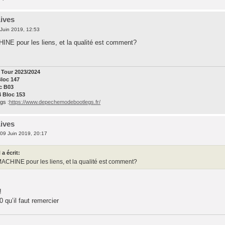
Lives
Juin 2019, 12:53
NE pour les liens, et la qualité est comment?
Tour 2023/2024
Bloc 147
oc B03
4 Bloc 153
gs :
https://www.depechemodebootlegs.fr/
Lives
09 Juin 2019, 20:17
a écrit:
ACHINE pour les liens, et la qualité est comment?
!
0 qu’il faut remercier