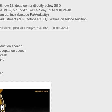
16, row 18, dead center directly below SBD
P-CMC-2) > SP-SPSB-11 > Sony PCM M10 24/48
ean-up: inez (Izotope Rx/Audacity)
 adjustment (ZH): Izotope RX EQ, Waves on Adobe Audition
ega.nz/#!Q8NHnCDb!0ptgPiiA8hfZ ... IF8IK-bd2E
k
nduction speech
acceptance speech
break
ake
ven
y