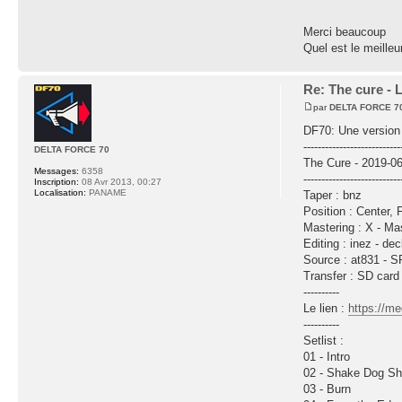
Merci beaucoup
Quel est le meilleu
Re: The cure - 
par
DELTA FORCE 7
DF70: Une version 
---------------------------
DELTA FORCE 70
The Cure - 2019-06
Messages:
6358
---------------------------
Inscription:
08 Avr 2013, 00:27
Localisation:
PANAME
Taper : bnz
Position : Center,
Mastering : X - Mas
Editing : inez - de
Source : at831 - S
Transfer : SD car
----------
Le lien :
https://
----------
Setlist :
01 - Intro
02 - Shake Dog S
03 - Burn