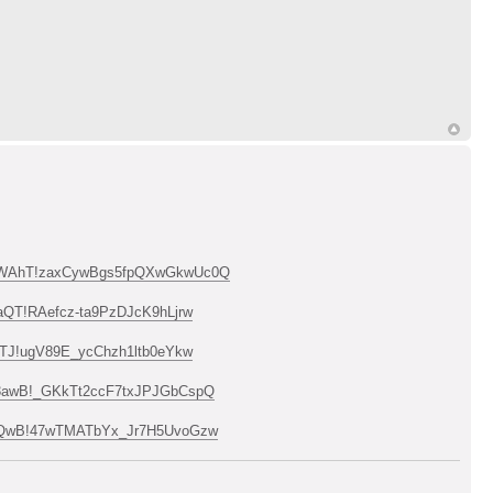
hSWAhT!zaxCywBgs5fpQXwGkwUc0Q
TaQT!RAefcz-ta9PzDJcK9hLjrw
lITJ!ugV89E_ycChzh1ltb0eYkw
JE3awB!_GKkTt2ccF7txJPJGbCspQ
ICnQwB!47wTMATbYx_Jr7H5UvoGzw