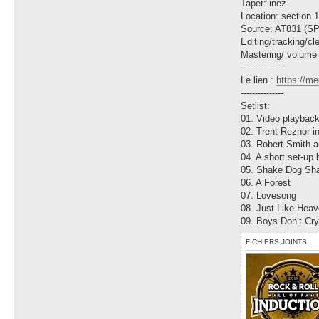
Taper: inez
Location: section 
Source: AT831 (S
Editing/tracking/cl
Mastering/ volume
---------------
Le lien :
https://m
---------------
Setlist:
01. Video playbac
02. Trent Reznor i
03. Robert Smith 
04. A short set-up 
05. Shake Dog Sh
06. A Forest
07. Lovesong
08. Just Like Hea
09. Boys Don’t Cr
FICHIERS JOINTS