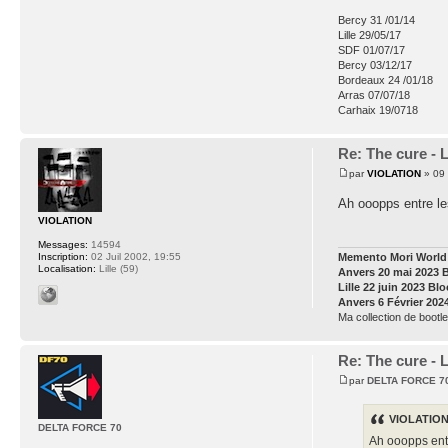
Bercy 31 /01/14
Lille 29/05/17
SDF 01/07/17
Bercy 03/12/17
Bordeaux 24 /01/18
Arras 07/07/18
Carhaix 19/0718
Re: The cure - 
par
VIOLATION
» 09 
Ah ooopps entre les
VIOLATION
Messages:
14594
Inscription:
02 Juil 2002, 19:55
Memento Mori World 
Localisation:
Lille (59)
Anvers 20 mai 2023 
Lille 22 juin 2023 Bl
Anvers 6 Février 202
Ma collection de bootle
Re: The cure - 
par
DELTA FORCE 7
VIOLATION 
DELTA FORCE 70
Ah ooopps entre