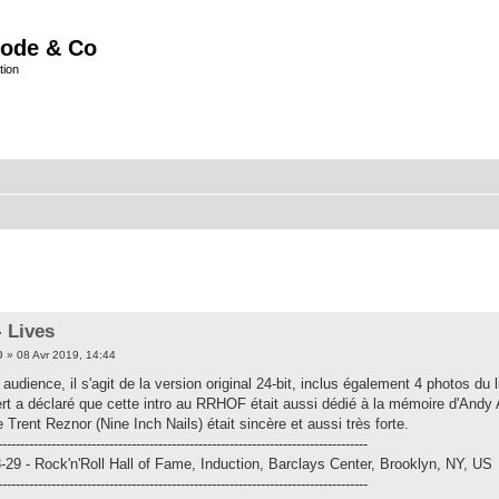
ode & Co
tion
- Lives
0
» 08 Avr 2019, 14:44
udience, il s'agit de la version original 24-bit, inclus également 4 photos du l
rt a déclaré que cette intro au RRHOF était aussi dédié à la mémoire d'Andy
de Trent Reznor (Nine Inch Nails) était sincère et aussi très forte.
-----------------------------------------------------------------------------------
-29 - Rock'n'Roll Hall of Fame, Induction, Barclays Center, Brooklyn, NY, US
-----------------------------------------------------------------------------------