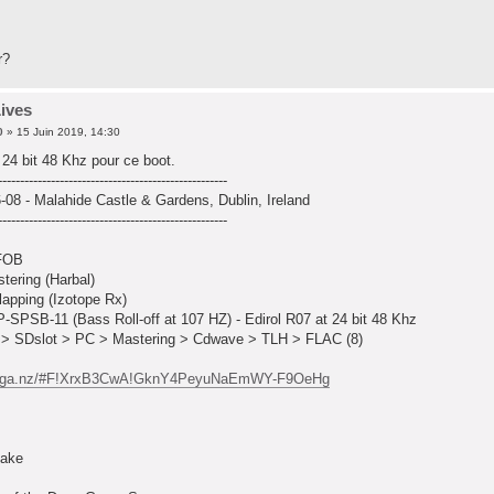
r?
Lives
0
» 15 Juin 2019, 14:30
24 bit 48 Khz pour ce boot.
----------------------------------------------------
-08 - Malahide Castle & Gardens, Dublin, Ireland
----------------------------------------------------
 FOB
tering (Harbal)
clapping (Izotope Rx)
P-SPSB-11 (Bass Roll-off at 107 HZ) - Edirol R07 at 24 bit 48 Khz
d > SDslot > PC > Mastering > Cdwave > TLH > FLAC (8)
mega.nz/#F!XrxB3CwA!GknY4PeyuNaEmWY-F9OeHg
hake