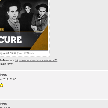
.jpg (64.03 Kio) Vu 14220 fois
heMasses -
https://soundcloud.com/deltaforce70
plus forts".
Lives
vr 2019, 21:03
Lives