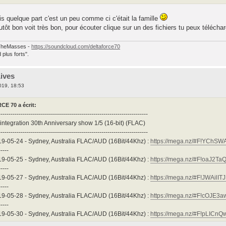
uis quelque part c'est un peu comme ci c'était la famille
utôt bon voit très bon, pour écouter clique sur un des fichiers tu peux télécha
heMasses -
https://soundcloud.com/deltaforce70
plus forts".
Lives
019, 18:53
E 70 a écrit:
--------------------------------------------------------------------------
integration 30th Anniversary show 1/5 (16-bit) (FLAC)
--------------------------------------------------------------------------
19-05-24 - Sydney, Australia FLAC/AUD (16Bit/44Khz) :
https://mega.nz/#F!YCh
-----
19-05-25 - Sydney, Australia FLAC/AUD (16Bit/44Khz) :
https://mega.nz/#F!oaJ2T
-----
19-05-27 - Sydney, Australia FLAC/AUD (16Bit/44Khz) :
https://mega.nz/#F!JWAil
-----
19-05-28 - Sydney, Australia FLAC/AUD (16Bit/44Khz) :
https://mega.nz/#F!cOJE
-----
19-05-30 - Sydney, Australia FLAC/AUD (16Bit/44Khz) :
https://mega.nz/#F!pLIC