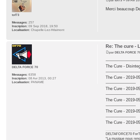
par
tof73
» 09 Avr 20
Merci beaucoup D
tof73
Messages:
257
Inscription:
09 Sep 2018, 19:50
Localisation:
Chapelle-Lez-Hrlaimont
Re: The cure - 
par
DELTA FORCE 7
---------------------------
The Cure - Disinte
DELTA FORCE 70
---------------------------
Messages:
6358
The Cure - 2019-0
Inscription:
08 Avr 2013, 00:27
Localisation:
PANAME
------------------------
The Cure - 2019-0
------------------------
The Cure - 2019-0
------------------------
The Cure - 2019-0
------------------------
The Cure - 2019-0
DELTAFORCE70 ForT
"La musique nous rend 