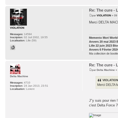
Re: The cure - 
par
VIOLATION
» 09 
Merci DELTA MACHI
VIOLATION
Messages:
14594
Inscription:
02 Juil 2002, 19:55
Memento Mori World 
Localisation:
Lille (59)
Anvers 20 mai 2023 
Lille 22 juin 2023 Bl
Anvers 6 Février 202
Ma collection de bootle
Re: The cure - 
par
Delta Machine
» 
Delta Machine
VIOLATION 
Messages:
4710
Merci DELTA M
Inscription:
24 Jan 2013, 23:51
Localisation:
Lorient
J"y suis pour rien !
c'est Delta Force 7