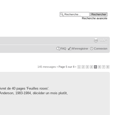
Recherche avancée
FAQ
M’enregistrer
Connexion
145 messages •
Page
5
sur
8
•
1
2
3
4
5
6
7
8
ivret de 40 pages 'Feuilles roses'.
 Anderson, 1983-1984, décéder un mois plutôt,