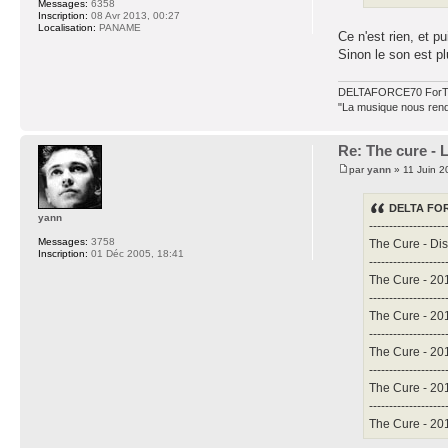
Messages:
6358
Inscription:
08 Avr 2013, 00:27
Localisation:
PANAME
Ce n'est rien, et p
Sinon le son est pl
DELTAFORCE70 ForT
"La musique nous rend 
Re: The cure - 
par
yann
» 11 Juin 2
DELTA FORC
yann
-------------------
Messages:
3758
The Cure - Dis
Inscription:
01 Déc 2005, 18:41
-------------------
The Cure - 20
-------------------
The Cure - 20
-------------------
The Cure - 20
-------------------
The Cure - 20
-------------------
The Cure - 20