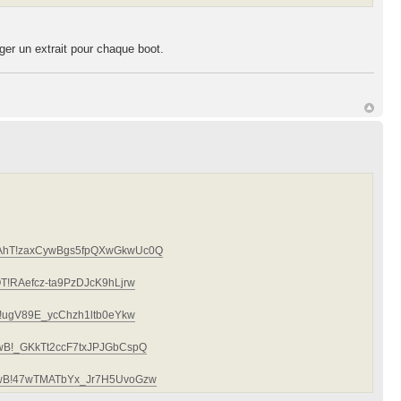
rger un extrait pour chaque boot.
SWAhT!zaxCywBgs5fpQXwGkwUc0Q
aQT!RAefcz-ta9PzDJcK9hLjrw
ITJ!ugV89E_ycChzh1ltb0eYkw
3awB!_GKkTt2ccF7txJPJGbCspQ
nQwB!47wTMATbYx_Jr7H5UvoGzw