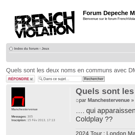
Forum Depeche M
Bienvenue sur le forum FrenchViola
Index du forum
‹
Jeux
Quels sont les deux noms en communs avec D
Répondre
Quels sont l
par
Manchestervenue
» 
…. qui apparaissen
Manchestervenue
Messages:
305
Coldplay ??
Inscription:
15 Fév 2013, 17:13
2024 Tour : London M