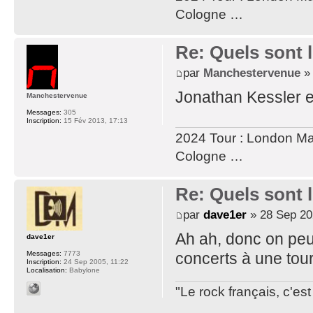
Cologne …
Re: Quels sont
par
Manchestervenue
» 
Jonathan Kessler e
Manchestervenue
Messages:
305
Inscription:
15 Fév 2013, 17:13
2024 Tour : London M
Cologne …
Re: Quels sont
par
dave1er
» 28 Sep 20
Ah ah, donc on peut
dave1er
Messages:
7773
concerts à une tou
Inscription:
24 Sep 2005, 11:22
Localisation:
Babylone
"Le rock français, c'e