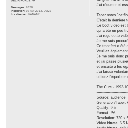
DELTA FORCE 70
J'ai résumer et es
Messages:
6358
----------------------
Inscription:
08 Avr 2013, 00:27
Localisation:
PANAME
Taper notes 'lostfl
C'était la dernière
Ce boot vidéo est b
qui a été un peu tr
J'ai reçu cette vid
Je me suis procuré 
Ce transfert a été 
Veuillez également 
Je me suis donc pr
et j'ai passé plusi
et ensuite à les ég
J'ai laissé volont
utilisez l'équalize
---------------------------
The Cure - 1992-10
---------------------------
Source: audience
Generation/Taper:
Quality: 9.5
Format: PAL
Resolution: 720 x 
Video bitrate: 6.5