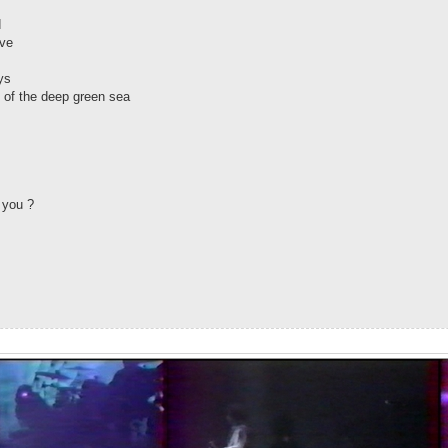
d
ove
ys
 of the deep green sea
 you ?