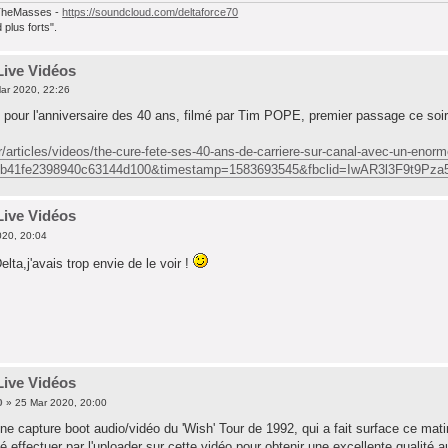
heMasses -
https://soundcloud.com/deltaforce70
plus forts".
Live Vidéos
ar 2020, 22:26
pour l'anniversaire des 40 ans, filmé par Tim POPE, premier passage ce soir
fr/articles/videos/the-cure-fete-ses-40-ans-de-carriere-sur-canal-avec-un-enor
8b41fe2398940c63144d100&timestamp=1583693545&fbclid=IwAR3l3F9t
Live Vidéos
020, 20:04
ta,j'avais trop envie de le voir !
Live Vidéos
0
» 25 Mar 2020, 20:00
ne capture boot audio/vidéo du 'Wish' Tour de 1992, qui a fait surface ce mat
té effectuer par l'uploader sur cette vidéo pour obtenir une excellente qualité 