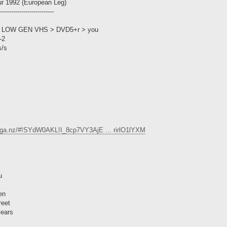
ur 1992 (European Leg)
---------------------------
> LOW GEN VHS > DVD5+r > you
-2
s/s
ega.nz/#!SYdW0AKL!I_8cp7VY3AjE ... rirlO1lYXM
u
en
reet
years