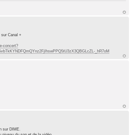
 sur Canal +
me-concert?
9Pza5vbTkKYNDFQmQYnz2FjIhswPPQ5tU3zX3QBGLcZL-_hR7oM
in sur DIME.
au niveau du son et de la vidéo.