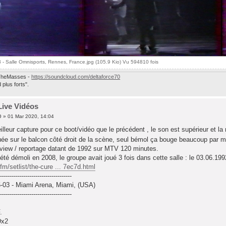
 - Salle Omnisports, Rennes, France.jpg (105.9 Kio) Vu 594810 fois
heMasses -
https://soundcloud.com/deltaforce70
plus forts".
Live Vidéos
0
» 01 Mar 2020, 14:04
lleur capture pour ce boot/vidéo que le précédent , le son est supérieur et la
uée sur le balcon côté droit de la scène, seul bémol ça bouge beaucoup par 
view / reportage datant de 1992 sur MTV 120 minutes.
té démoli en 2008, le groupe avait joué 3 fois dans cette salle : le 03.06.19
.fm/setlist/the-cure ... 7ec7d.html
------------------------------------
6-03 - Miami Arena, Miami, (USA)
------------------------------------
.
Dx2