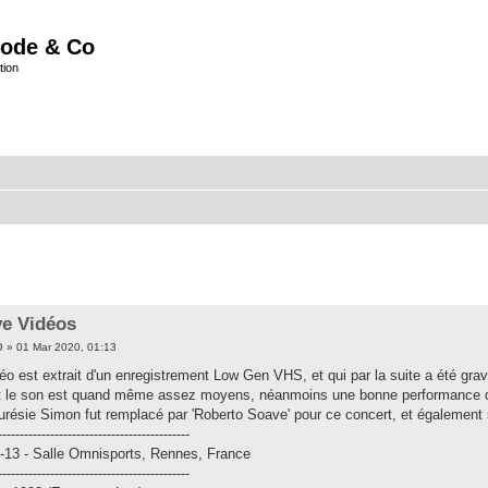
ode & Co
tion
ve Vidéos
0
» 01 Mar 2020, 01:13
éo est extrait d'un enregistrement Low Gen VHS, et qui par la suite a été gra
et le son est quand même assez moyens, néanmoins une bonne performance 
eurésie Simon fut remplacé par 'Roberto Soave' pour ce concert, et également s
--------------------------------------------
-13 - Salle Omnisports, Rennes, France
--------------------------------------------