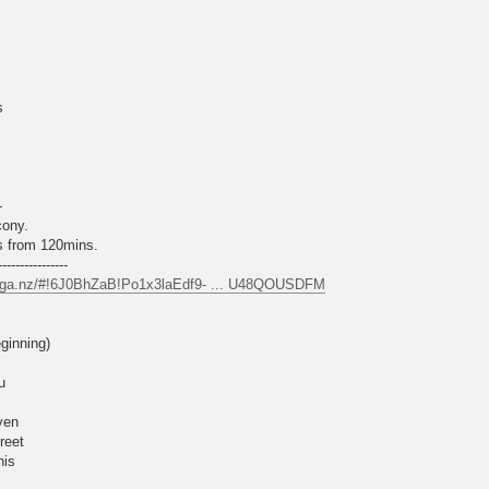
s
-
cony.
s from 120mins.
----------------
ega.nz/#!6J0BhZaB!Po1x3laEdf9- ... U48QOUSDFM
ginning)
u
ven
reet
his