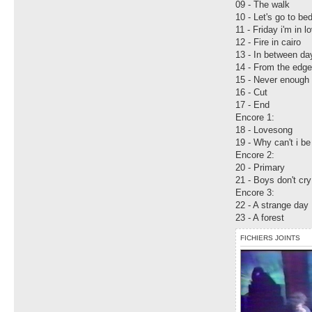
09 - The walk
10 - Let's go to be
11 - Friday i'm in l
12 - Fire in cairo
13 - In between da
14 - From the edge
15 - Never enough
16 - Cut
17 - End
Encore 1:
18 - Lovesong
19 - Why can't i be
Encore 2:
20 - Primary
21 - Boys don't cry
Encore 3:
22 - A strange day
23 - A forest
FICHIERS JOINTS