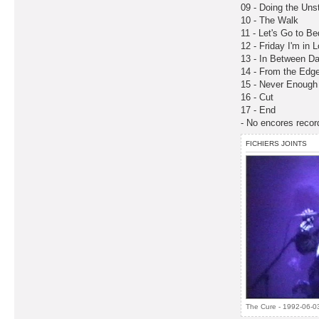
09 - Doing the Uns
10 - The Walk
11 - Let's Go to Be
12 - Friday I'm in 
13 - In Between D
14 - From the Edg
15 - Never Enough
16 - Cut
17 - End
- No encores recor
FICHIERS JOINTS
The Cure - 1992-06-03