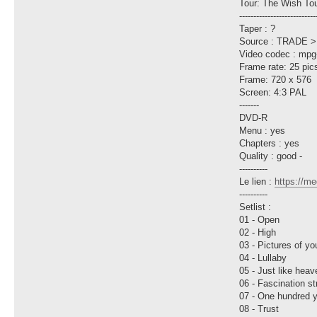
Tour: The Wish To
---------------------------
Taper : ?
Source : TRADE 
Video codec : mpg
Frame rate: 25 pic
Frame: 720 x 576
Screen: 4:3 PAL
-------
DVD-R
Menu : yes
Chapters : yes
Quality : good -
----------
Le lien :
https://m
----------
Setlist :
01 - Open
02 - High
03 - Pictures of yo
04 - Lullaby
05 - Just like heav
06 - Fascination st
07 - One hundred 
08 - Trust