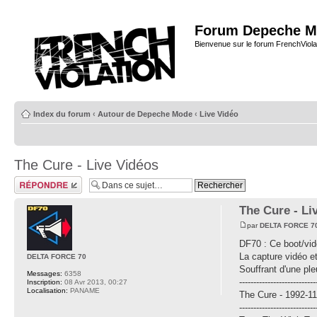
Forum Depeche M
Bienvenue sur le forum FrenchViola
Index du forum
‹
Autour de Depeche Mode
‹
Live Vidéo
The Cure - Live Vidéos
Répondre
The Cure - Li
par
DELTA FORCE 7
DF70 : Ce boot/vid
La capture vidéo 
DELTA FORCE 70
Souffrant d'une pl
Messages:
6358
---------------------------
Inscription:
08 Avr 2013, 00:27
Localisation:
PANAME
The Cure - 1992-11
---------------------------