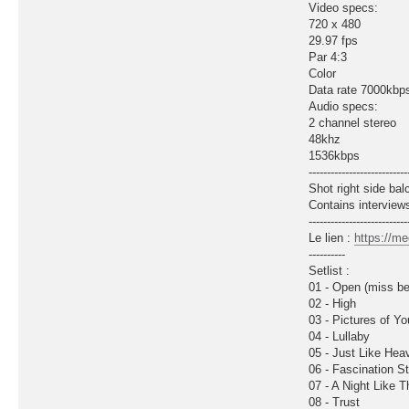
Video specs:
720 x 480
29.97 fps
Par 4:3
Color
Data rate 7000kbp
Audio specs:
2 channel stereo
48khz
1536kbps
---------------------------
Shot right side bal
Contains interview
---------------------------
Le lien :
https://m
----------
Setlist :
01 - Open (miss be
02 - High
03 - Pictures of Yo
04 - Lullaby
05 - Just Like Hea
06 - Fascination St
07 - A Night Like T
08 - Trust