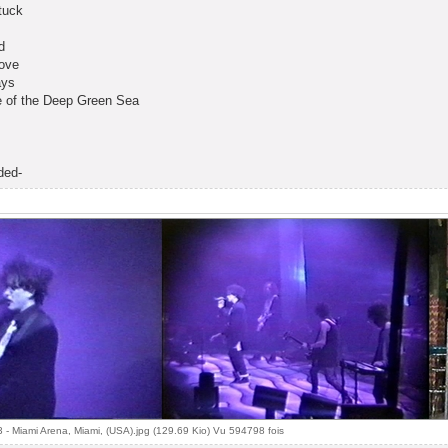
tuck
d
Love
ays
e of the Deep Green Sea
ded-
 - Miami Arena, Miami, (USA).jpg (129.69 Kio) Vu 594798 fois