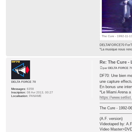
The Cure - 1992-11-13
DELTAFORCE70 ForT
"La musique nous rend 
Re: The Cure - 
par
DELTA FORCE 7
DF70: Une bien mei
une capture effect
DELTA FORCE 70
En bonus une inter
Messages:
6358
*Le Miami Arena a é
Inscription:
08 Avr 2013, 00:27
Localisation:
PANAME
https://www.setlist
---------------------------
The Cure - 1992-0
---------------------------
(A.F. version)
Videotaped by: A.F
Video Master>DV