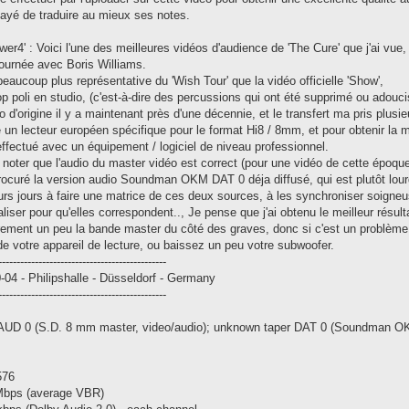
sayé de traduire au mieux ses notes.
ower4' : Voici l'une des meilleures vidéos d'audience de 'The Cure' que j'ai vue,
 tournée avec Boris Williams.
eaucoup plus représentative du 'Wish Tour' que la vidéo officielle 'Show',
op poli en studio, (c'est-à-dire des percussions qui ont été supprimé ou adouci
éo d'origine il y a maintenant près d'une décennie, et le transfert ma pris plusi
un lecteur européen spécifique pour le format Hi8 / 8mm, et pour obtenir la me
effectué avec un équipement / logiciel de niveau professionnel.
noter que l'audio du master vidéo est correct (pour une vidéo de cette époque
ocuré la version audio Soundman OKM DAT 0 déja diffusé, qui est plutôt lou
eurs jours à faire une matrice de ces deux sources, à les synchroniser soigneu
aliser pour qu'elles correspondent.., Je pense que j'ai obtenu le meilleur résult
airement un peu la bande master du côté des graves, donc si c'est un problème
r de votre appareil de lecture, ou baissez un peu votre subwoofer.
----------------------------------------------
-04 - Philipshalle - Düsseldorf - Germany
----------------------------------------------
 AUD 0 (S.D. 8 mm master, video/audio); unknown taper DAT 0 (Soundman O
576
 Mbps (average VBR)