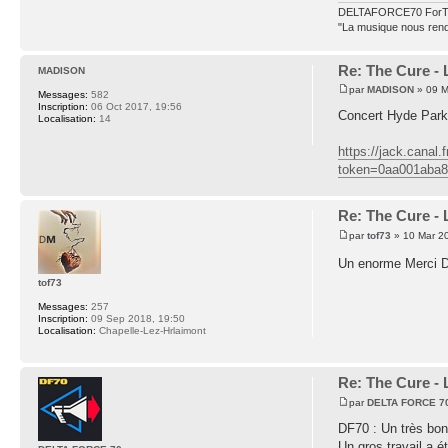
DELTAFORCE70 ForT
"La musique nous rend 
Re: The Cure - 
MADISON
par
MADISON
» 09 M
Messages:
582
Inscription:
06 Oct 2017, 19:56
Concert Hyde Park 
Localisation:
14
https://jack.canal.
token=0aa001aba
Re: The Cure - 
par
tof73
» 10 Mar 2
Un enorme Merci Del
tof73
Messages:
257
Inscription:
09 Sep 2018, 19:50
Localisation:
Chapelle-Lez-Hrlaimont
Re: The Cure - 
par
DELTA FORCE 7
DF70 : Un très bon
Un gros travail a é