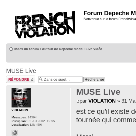
Forum Depeche M
Bienvenue sur le forum FrenchViola
Index du forum
‹
Autour de Depeche Mode
‹
Live Vidéo
MUSE Live
Répondre
MUSE Live
par
VIOLATION
» 31 Mai
est ce qu'il existe 
VIOLATION
Messages:
14594
tournée qui comme
Inscription:
02 Juil 2002, 19:55
Localisation:
Lille (59)