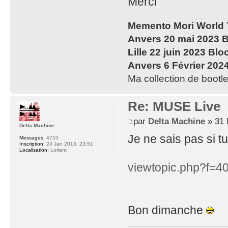
Merci
Memento Mori World 
Anvers 20 mai 2023 B
Lille 22 juin 2023 Blo
Anvers 6 Février 202
Ma collection de bootle
Re: MUSE Live
par
Delta Machine
» 31 
Delta Machine
Je ne sais pas si tu 
Messages:
4710
Inscription:
24 Jan 2013, 23:51
Localisation:
Lorient
viewtopic.php?f=
Bon dimanche