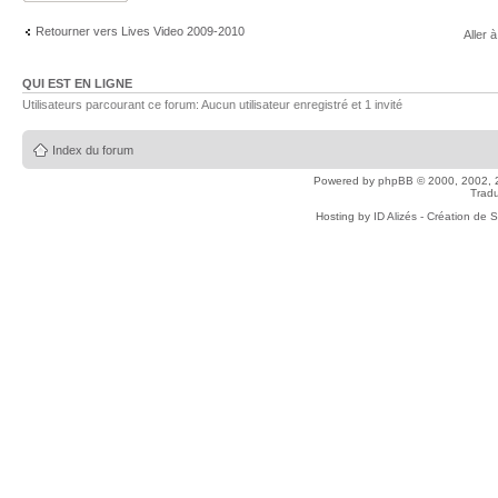
Retourner vers Lives Video 2009-2010
Aller à
QUI EST EN LIGNE
Utilisateurs parcourant ce forum: Aucun utilisateur enregistré et 1 invité
Index du forum
Powered by
phpBB
© 2000, 2002, 
Tradu
Hosting by
ID Alizés - Création de 