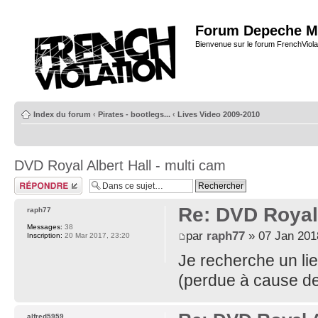
Forum Depeche M
Bienvenue sur le forum FrenchViola
Index du forum
‹
Pirates - bootlegs...
‹
Lives Video 2009-2010
DVD Royal Albert Hall - multi cam
Répondre
Re: DVD Royal 
raph77
Messages:
38
par
raph77
» 07 Jan 201
Inscription:
20 Mar 2017, 23:20
Je recherche un lie
(perdue à cause de
alfred5959