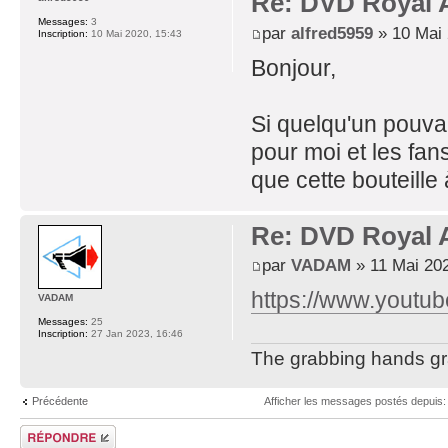
Re: DVD Royal A
Messages:
3
par
alfred5959
» 10 Mai 
Inscription:
10 Mai 2020, 15:43
Bonjour,
Si quelqu'un pouvai
pour moi et les fan
que cette bouteille 
Re: DVD Royal A
par
VADAM
» 11 Mai 202
https://www.youtu
VADAM
Messages:
25
Inscription:
27 Jan 2023, 16:46
The grabbing hands gra
Précédente
Afficher les messages postés depuis
Répondre