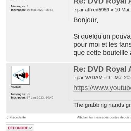
Re: DVD Royal A
Messages:
3
par
alfred5959
» 10 Mai 
Inscription:
10 Mai 2020, 15:43
Bonjour,
Si quelqu'un pouvai
pour moi et les fan
que cette bouteille 
Re: DVD Royal A
par
VADAM
» 11 Mai 202
https://www.youtu
VADAM
Messages:
25
Inscription:
27 Jan 2023, 16:46
The grabbing hands gra
Précédente
Afficher les messages postés depuis
Répondre