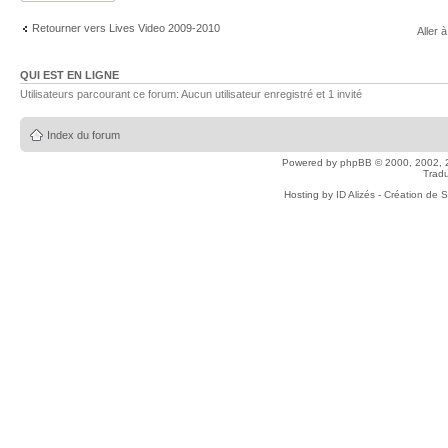
Retourner vers Lives Video 2009-2010
Aller à
QUI EST EN LIGNE
Utilisateurs parcourant ce forum: Aucun utilisateur enregistré et 1 invité
Index du forum
Powered by
phpBB
© 2000, 2002, 
Tradu
Hosting by
ID Alizés - Création de 