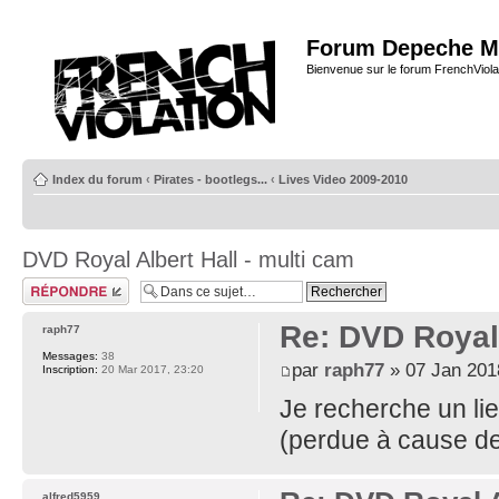
Forum Depeche M
Bienvenue sur le forum FrenchViola
Index du forum
‹
Pirates - bootlegs...
‹
Lives Video 2009-2010
DVD Royal Albert Hall - multi cam
Répondre
Re: DVD Royal 
raph77
Messages:
38
par
raph77
» 07 Jan 201
Inscription:
20 Mar 2017, 23:20
Je recherche un lie
(perdue à cause de
alfred5959