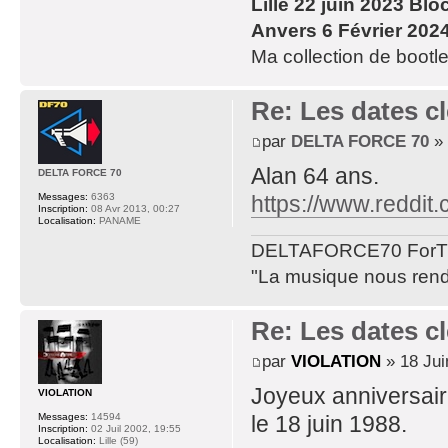
Lille 22 juin 2023 Blo
Anvers 6 Février 202
Ma collection de bootle
Re: Les dates cl
par
DELTA FORCE 70
» 
Alan 64 ans.
DELTA FORCE 70
https://www.reddit
Messages:
6363
Inscription:
08 Avr 2013, 00:27
Localisation:
PANAME
DELTAFORCE70 ForT
"La musique nous rend 
Re: Les dates cl
par
VIOLATION
» 18 Jui
Joyeux anniversai
VIOLATION
le 18 juin 1988.
Messages:
14594
Inscription:
02 Juil 2002, 19:55
Localisation:
Lille (59)