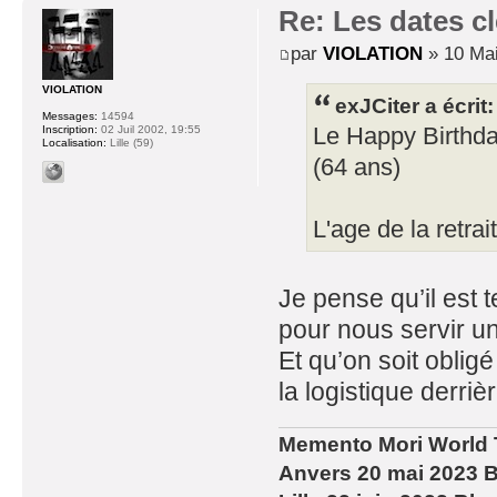
Re: Les dates cl
par
VIOLATION
» 10 Mai
VIOLATION
exJCiter a écrit:
Messages:
14594
Inscription:
02 Juil 2002, 19:55
Le Happy Birthday
Localisation:
Lille (59)
(64 ans)
L'age de la retrai
Je pense qu’il est 
pour nous servir u
Et qu’on soit obligé
la logistique derriè
Memento Mori World 
Anvers 20 mai 2023 B