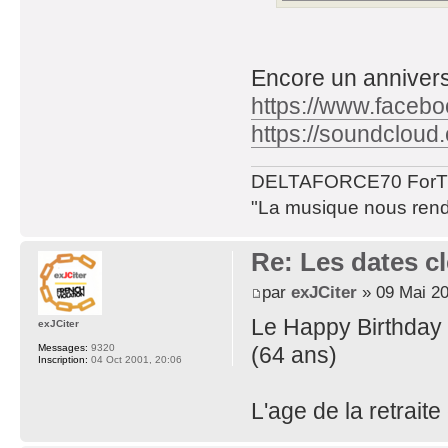
Encore un annivers
https://www.facebo
https://soundcloud.
DELTAFORCE70 ForT
"La musique nous rend 
Re: Les dates cl
par
exJCiter
» 09 Mai 20
Le Happy Birthday q
exJCiter
(64 ans)
Messages:
9320
Inscription:
04 Oct 2001, 20:06
L'age de la retraite