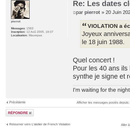
Re: Les dates cl
par
pierrot
» 20 Juin 202
pierrot
VIOLATION a écr
Messages:
1583
Inscription:
12 Aoû 2005, 18:07
Joyeux annivers
Localisation:
Maurepas
le 18 juin 1988.
Quel concert !
Pour les 40 ans ils
synthe je signe et 
I'm waiting for the night 
Précédente
Afficher les messages postés depuis
Répondre
Retourner vers L'atelier de French Violation
Aller à