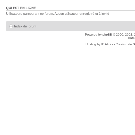
QUI EST EN LIGNE
Utilisateurs parcourant ce forum: Aucun utilisateur enregistré et 1 invité
Index du forum
Powered by
phpBB
© 2000, 2002, 
Tradu
Hosting by
ID Alizés - Création de 