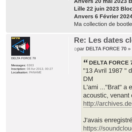
Anvers 20 mai 2023 B
Lille 22 juin 2023 Blo
Anvers 6 Février 202
Ma collection de bootle
Re: Les dates cl
par
DELTA FORCE 70
» 
DELTA FORCE 70
DELTA FORCE 70
Messages:
6363
Inscription:
08 Avr 2013, 00:27
"13 Avril 1987 " 
Localisation:
PANAME
DM
L'ami ..."Brat" a 
acoustic, venant 
http://archives.
J'avais enregistr
https://soundclou