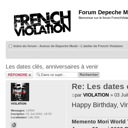
Forum Depeche M
Bienvenue sur le forum FrenchViola
Index du forum
‹
Autour de Depeche Mode
‹
L'atelier de French Violation
Les dates clés, anniversaires à venir
Répondre
Re: Les dates 
par
VIOLATION
» 03 Jui
Happy Birthday, Vi
VIOLATION
Messages:
14594
Inscription:
02 Juil 2002, 19:55
Localisation:
Lille (59)
Memento Mori World 