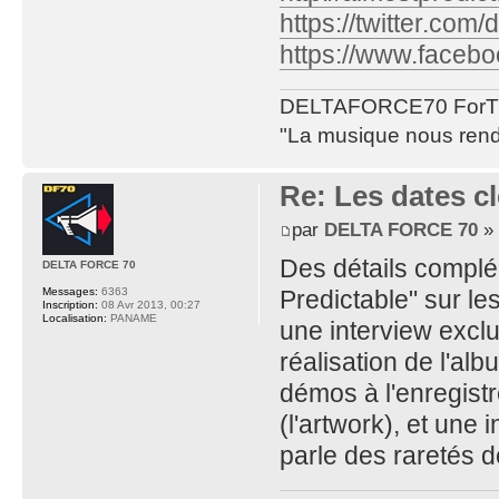
https://twitter.com
https://www.facebo
DELTAFORCE70 ForT
"La musique nous rend 
Re: Les dates cl
par
DELTA FORCE 70
» 
Des détails complé
DELTA FORCE 70
Predictable" sur le
Messages:
6363
Inscription:
08 Avr 2013, 00:27
Localisation:
PANAME
une interview exclu
réalisation de l'al
démos à l'enregistr
(l'artwork), et une
parle des raretés d