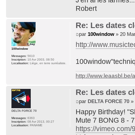
Robert
Re: Les dates cl
par
100window
» 20 Mar
http://www.musictec
100window
Messages:
5610
100window"techni
Inscription:
10 Avr 2003, 08:50
Localisation:
Liège, en terre surréaliste.
http://www.leaasbl.be
Re: Les dates cl
par
DELTA FORCE 70
» 
Happy Birthday! "S
DELTA FORCE 70
Mute 7 BONG 8 - 7 i
Messages:
6363
Inscription:
08 Avr 2013, 00:27
Localisation:
PANAME
https://vimeo.com