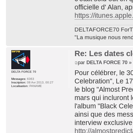
officielle d' Alan,
https://itunes.appl
DELTAFORCE70 ForT
"La musique nous rend 
Re: Les dates cl
par
DELTA FORCE 70
» 
Pour célébrer, le 3
DELTA FORCE 70
Celebration", Le 1
Messages:
6363
Inscription:
08 Avr 2013, 00:27
Localisation:
PANAME
le blog "Almost Pre
mars qui incluront l
l'album "Black Cele
ainsi que des mess
interview exclusiv
http://almostpredic