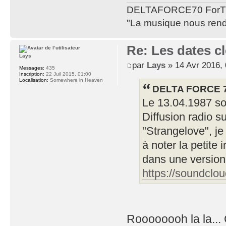
DELTAFORCE70 ForT
"La musique nous rend 
Re: Les dates cl
Lays
par
Lays
» 14 Avr 2016, 
Messages:
435
Inscription:
22 Juil 2015, 01:00
Localisation:
Somewhere in Heaven
DELTA FORCE 70
Le 13.04.1987 so
Diffusion radio su
"Strangelove", je c
à noter la petite 
dans une version 
https://soundclou
Roooooooh la la..