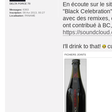
En écoute sur le s
DELTA FORCE 70
"Black Celebration"
Messages:
6363
Inscription:
08 Avr 2013, 00:27
Localisation:
PANAME
avec des remixes, d
ont contribué à BC,
https://soundcloud
I'll drink to that!
c
FICHIERS JOINTS