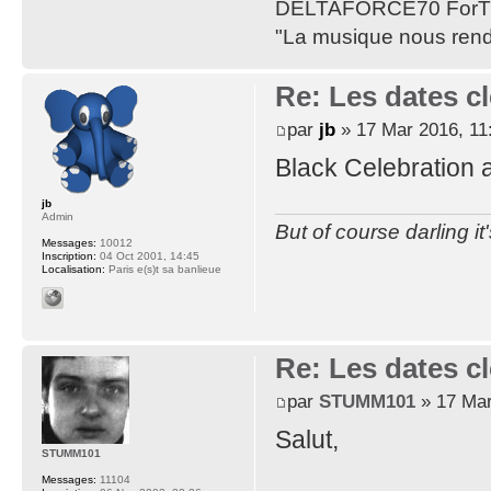
DELTAFORCE70 ForT
"La musique nous rend 
Re: Les dates cl
par
jb
» 17 Mar 2016, 11
Black Celebration a
jb
Admin
But of course darling it
Messages:
10012
Inscription:
04 Oct 2001, 14:45
Localisation:
Paris e(s)t sa banlieue
Re: Les dates cl
par
STUMM101
» 17 Mar
Salut,
STUMM101
Messages:
11104