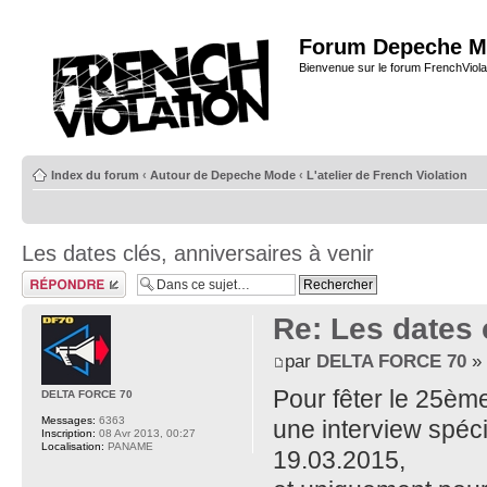
Forum Depeche M
Bienvenue sur le forum FrenchViola
Index du forum
‹
Autour de Depeche Mode
‹
L'atelier de French Violation
Les dates clés, anniversaires à venir
Répondre
Re: Les dates 
par
DELTA FORCE 70
» 
Pour fêter le 25ème
DELTA FORCE 70
Messages:
6363
une interview spéc
Inscription:
08 Avr 2013, 00:27
Localisation:
PANAME
19.03.2015,