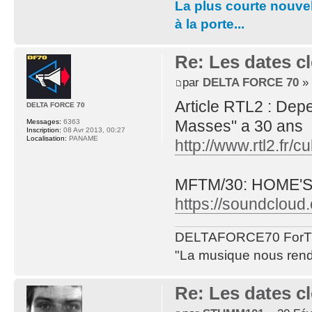
La plus courte nouvel
à la porte...
Re: Les dates cl
par
DELTA FORCE 70
» 
Article RTL2 : Dep
DELTA FORCE 70
Masses" a 30 ans
Messages:
6363
Inscription:
08 Avr 2013, 00:27
Localisation:
PANAME
http://www.rtl2.fr
MFTM/30: HOME'S M
https://soundcloud
DELTAFORCE70 ForT
"La musique nous rend 
Re: Les dates cl