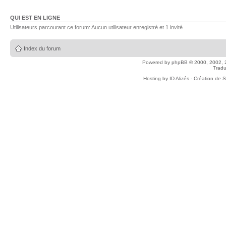
QUI EST EN LIGNE
Utilisateurs parcourant ce forum: Aucun utilisateur enregistré et 1 invité
Index du forum
Powered by
phpBB
© 2000, 2002, 
Tradu
Hosting by
ID Alizés - Création de 