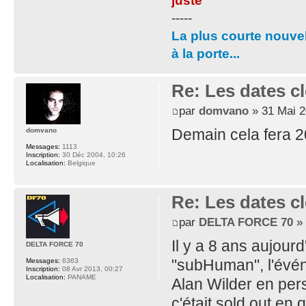
juste
-----
La plus courte nouvel
à la porte...
Re: Les dates cl
par
domvano
» 31 Mai 2
Demain cela fera 20
domvano
Messages:
1113
Inscription:
30 Déc 2004, 10:26
Localisation:
Belgique
Re: Les dates cl
par
DELTA FORCE 70
» 
Il y a 8 ans aujourd
DELTA FORCE 70
"subHuman", l'évén
Messages:
6363
Inscription:
08 Avr 2013, 00:27
Localisation:
PANAME
Alan Wilder en pe
c'était sold out en 