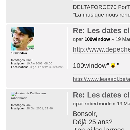
DELTAFORCE70 ForT
"La musique nous rend 
Re: Les dates cl
par
100window
» 19 Mar
http://www.depeche
100window
Messages:
5610
100window"
"
Inscription:
10 Avr 2003, 08:50
Localisation:
Liège, en terre surréaliste.
http://www.leaasbl.be
Re: Les dates cl
robertmode
par
robertmode
» 19 Ma
Messages:
463
Inscription:
28 Oct 2001, 21:46
Bonsoir,
Déjà 25 ans?
J'en ai les larmes.