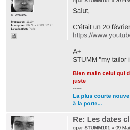
par
STUMM101
» 20 Fév
Salut,
STUMM101
Messages:
11104
C'était un 20 février,
Inscription:
06 Nov 2003, 22:26
Localisation:
Paris
https://www.youtu
A+
STUMM "my tailor i
Bien malin celui qui 
juste
-----
La plus courte nouvel
à la porte...
Re: Les dates cl
par
STUMM101
» 09 Mai