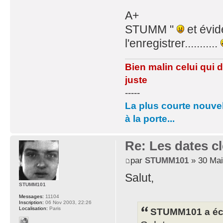
A+
STUMM "
et évid
l'enregistrer...........
Bien malin celui qui 
juste
-----
La plus courte nouvel
à la porte...
Re: Les dates cl
par
STUMM101
» 30 Mai
Salut,
STUMM101
Messages:
11104
Inscription:
06 Nov 2003, 22:26
Localisation:
Paris
STUMM101 a écr