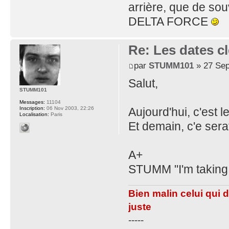
arrière, que de souv
DELTA FORCE
Re: Les dates cl
par
STUMM101
» 27 Sep
Salut,
STUMM101
Messages:
11104
Aujourd'hui, c'est 
Inscription:
06 Nov 2003, 22:26
Localisation:
Paris
Et demain, c'e ser
A+
STUMM "I'm taking 
Bien malin celui qui 
juste
-----