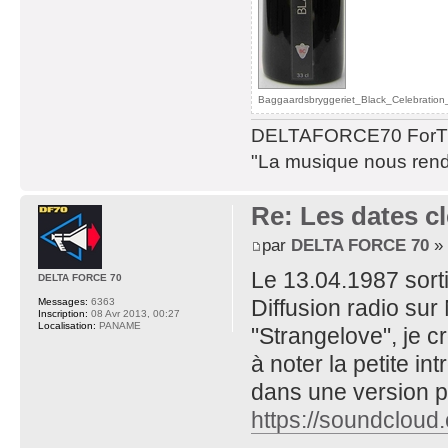
Baggaardsbryggeriet_Black_Celebration_
DELTAFORCE70 ForT
"La musique nous rend 
Re: Les dates cl
par
DELTA FORCE 70
» 
Le 13.04.1987 sort
DELTA FORCE 70
Diffusion radio sur 
Messages:
6363
Inscription:
08 Avr 2013, 00:27
Localisation:
PANAME
"Strangelove", je cro
à noter la petite in
dans une version pl
https://soundcloud.