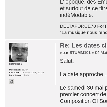
L' époque, des Emul
et surtout de ce tit
indéModable.
DELTAFORCE70 ForT
"La musique nous rend 
Re: Les dates cl
par
STUMM101
» 04 Mai
Salut,
STUMM101
Messages:
11104
La date approche...
Inscription:
06 Nov 2003, 22:26
Localisation:
Paris
Le samedi 30 mai p
premier concert d
Composition Of Soun