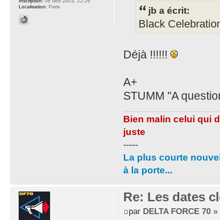
Inscription:
06 Nov 2003, 22:26
Localisation:
Paris
jb a écrit:
Black Celebration
Déjà !!!!!!
A+
STUMM "A question o
Bien malin celui qui 
juste
-----
La plus courte nouvel
à la porte...
Re: Les dates cl
par
DELTA FORCE 70
» 